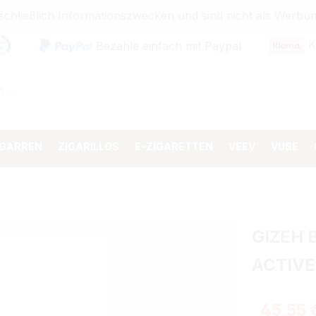
sschließlich Informationszwecken und sind nicht als Wer
K
Bezahle einfach mit Paypal
IGARREN
ZIGARILLOS
E-ZIGARETTEN
VEEV
VUSE
GIZEH 
ACTIVE
Regulärer 
45,55 