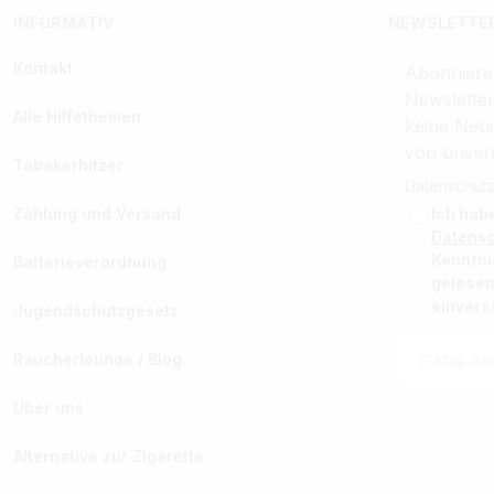
INFORMATIV
NEWSLETTER
Kontakt
Abonniere
Newslette
Alle Hilfethemen
keine Neui
von unser
Tabakerhitzer
Datenschutz
Zahlung und Versand
Ich hab
Datens
Kenntn
Batterieverordnung
gelesen
einvers
Jugendschutzgesetz
Raucherlounge / Blog
Über uns
Alternative zur Zigarette