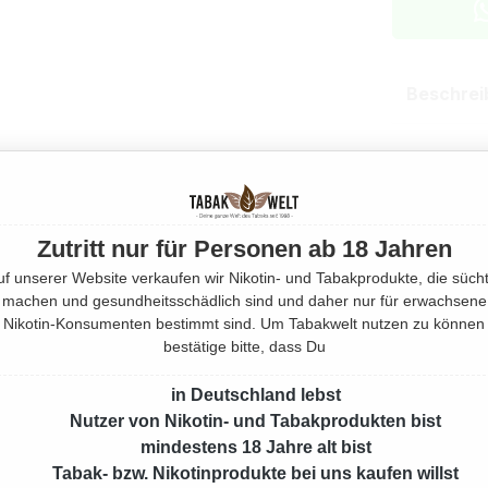
Beschrei
Eigensch
Herstell
Zutritt nur für Personen ab 18 Jahren
uf unserer Website verkaufen wir Nikotin- und Tabakprodukte, die sücht
Rechtlic
machen und gesundheitsschädlich sind und daher nur für erwachsene
Nikotin-Konsumenten bestimmt sind. Um Tabakwelt nutzen zu können
bestätige bitte, dass Du
Mehr von
in Deutschland lebst
Nutzer von Nikotin- und Tabakprodukten bist
EAN:
40026
mindestens 18 Jahre alt bist
Produktnu
Tabak- bzw. Nikotinprodukte bei uns kaufen willst