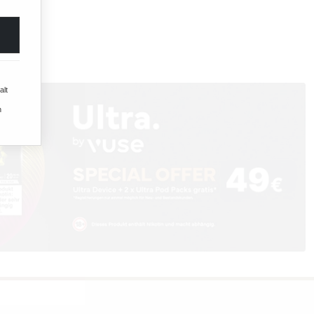
alt
n