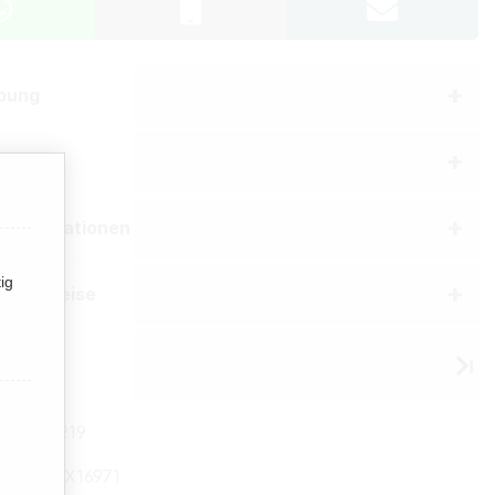
bung
aften
erinformationen
ig
he Hinweise
 Gizeh
04002219
mmer:
TX16971