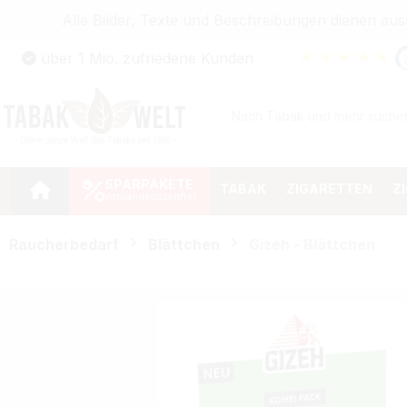
Alle Bilder, Texte und Beschreibungen dienen au
Zum Hauptinhalt springen
★
★
★
★
★
über 1 Mio. zufriedene Kunden
Zur Suche springen
Zur Hauptnavigation springen
SPARPAKETE
TABAK
ZIGARETTEN
Z
Raucherbedarf
Blättchen
Gizeh - Blättchen
Bildergalerie überspringen