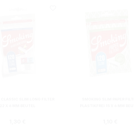
CLASSIC SLIM LONG FILTER
SMOKING SLIM PAPER FILT
22 X 6 MM BEUTEL
PLASTIKFREI 15 X 6 MM BE
Regulärer Preis:
Regulärer Pr
1,30 €
1,10 €