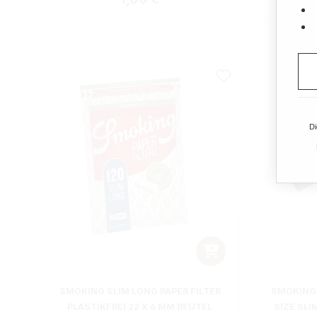
Di
SMOKING SLIM LONG PAPER FILTER
SMOKING 
PLASTIKFREI 22 X 6 MM BEUTEL
SIZE SLI