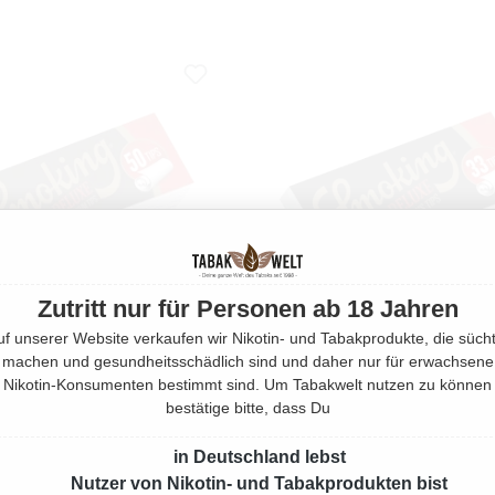
Zutritt nur für Personen ab 18 Jahren
uf unserer Website verkaufen wir Nikotin- und Tabakprodukte, die sücht
machen und gesundheitsschädlich sind und daher nur für erwachsene
Nikotin-Konsumenten bestimmt sind. Um Tabakwelt nutzen zu können
bestätige bitte, dass Du
 DELUXE MEDIUM TIPS 60 X
SMOKING DELUXE KING SIZE TI
20 MM
25 MM
in Deutschland lebst
Nutzer von Nikotin- und Tabakprodukten bist
Regulärer Preis:
Regulärer Pre
1,00 €
1,00 €