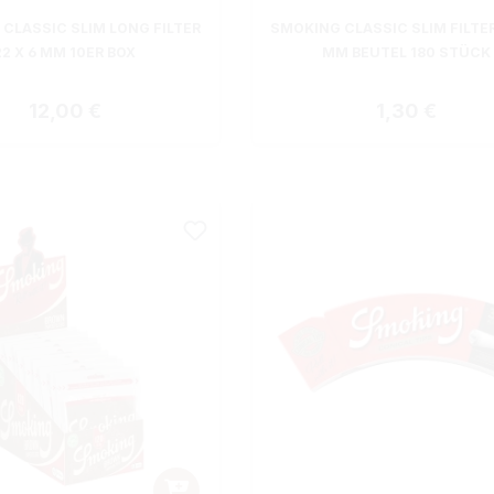
CLASSIC SLIM LONG FILTER
SMOKING CLASSIC SLIM FILTER 
22 X 6 MM 10ER BOX
MM BEUTEL 180 STÜCK
Regulärer Preis:
Regulärer Pre
12,00 €
1,30 €