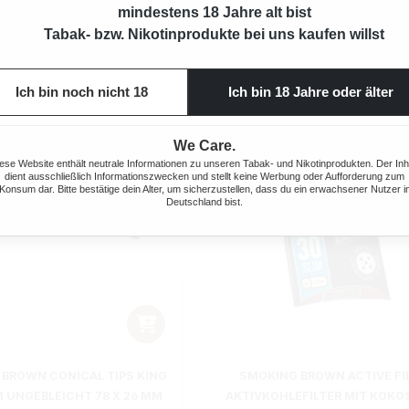
mindestens 18 Jahre alt bist
Tabak- bzw. Nikotinprodukte bei uns kaufen willst
Ich bin noch nicht 18
Ich bin 18 Jahre oder älter
We Care.
ese Website enthält neutrale Informationen zu unseren Tabak- und Nikotinprodukten. Der Inh
dient ausschließlich Informationszwecken und stellt keine Werbung oder Aufforderung zum
Konsum dar. Bitte bestätige dein Alter, um sicherzustellen, dass du ein erwachsener Nutzer i
Deutschland bist.
BROWN CONICAL TIPS KING
SMOKING BROWN ACTIVE FI
M UNGEBLEICHT 78 X 26 MM
AKTIVKOHLEFILTER MIT KOK