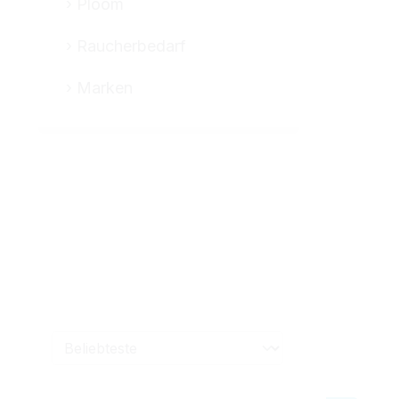
Ploom
Raucherbedarf
Marken
Marke
Abbrennverhalten
Besonderhe
Format
Länge in mm
Länge in mm
Papierstärke
Produktart
Tips