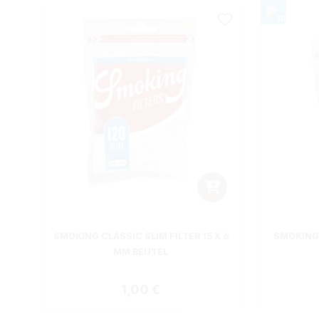
SMOKING CLASSIC SLIM FILTER 15 X 6
SMOKING 
MM BEUTEL
Regulärer Preis:
1,00 €