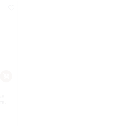
ER
UTEL
eis: