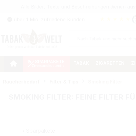
Alle Bilder, Texte und Beschreibungen dienen au
Zum Hauptinhalt springen
★
★
★
★
★
über 1 Mio. zufriedene Kunden
Zur Suche springen
Zur Hauptnavigation springen
SPARPAKETE
TABAK
ZIGARETTEN
Z
Raucherbedarf
Filter & Tips
Smoking Filter
SMOKING FILTER: FEINE FILTER 
Sparpakete