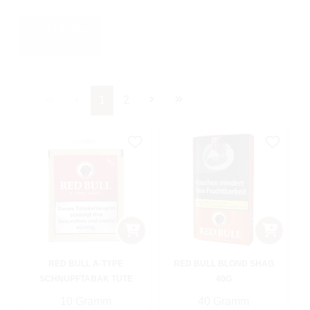
Red Bull Tabak
Seite
Seite
1
2
RED BULL A-TYPE
RED BULL BLOND SHAG
SCHNUPFTABAK TÜTE
40G
10 Gramm
40 Gramm