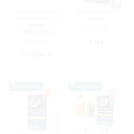
RED BULL GOLD BLEND
RED BULL HALFZWARE
FEINSCHNITT-TABAK 8X
SHAG 40G
DOSE MIT
40 Gramm
STABFEUERZEUG
Regulärer Preis:
8,10 €
960 Gramm
Ab
183,60 €*