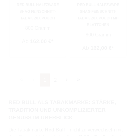
RED BULL HALFZWARE
RED BULL HALFZWARE
SHAG FEINSCHNITT-
SHAG FEINSCHNITT-
TABAK 20X POUCH
TABAK 20X POUCH MIT
BLÄTTCHEN
800 Gramm
800 Gramm
Ab
162,00 €*
Ab
162,00 €*
Seite
Seite
1
2
RED BULL ALS TABAKMARKE: STÄRKE,
TRADITION UND UNKOMPLIZIERTER
GENUSS IM ÜBERBLICK
Die Tabakmarke
Red Bull
– nicht zu verwechseln mit