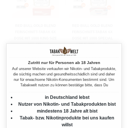
RED BULL GOLD BLEND
RED BULL GOLD BLEND
FEINSCHNITT-TABAK 6X
FEINSCHNITT-TABAK 6X
DOSE MIT 1000 KING SIZE
DOSE MIT 1000 SPECIAL
HÜLSEN
SIZE FILTERHÜLSEN
720 Gramm
720 Gramm
Zutritt nur für Personen ab 18 Jahren
Ab
137,70 €*
Ab
137,70 €*
Auf unserer Website verkaufen wir Nikotin- und Tabakprodukte,
die süchtig machen und gesundheitsschädlich sind und daher
nur für erwachsene Nikotin-Konsumenten bestimmt sind. Um
Tabakwelt nutzen zu können bestätige bitte, dass Du
in Deutschland lebst
Nutzer von Nikotin- und Tabakprodukten bist
mindestens 18 Jahre alt bist
Tabak- bzw. Nikotinprodukte bei uns kaufen
willst