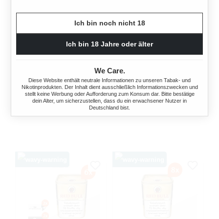
Ich bin noch nicht 18
RED BULL GOLD BLEND
RED BULL GOLD BLEND
Ich bin 18 Jahre oder älter
FEINSCHNITT-TABAK 6X
FEINSCHNITT-TABAK 6X
DOSE MIT FEUERZEUGEN
DOSE MIT GLAS
We Care.
ASCHENBECHER
720 Gramm
Diese Website enthält neutrale Informationen zu unseren Tabak- und
720 Gramm
Nikotinprodukten. Der Inhalt dient ausschließlich Informationszwecken und
stellt keine Werbung oder Aufforderung zum Konsum dar. Bitte bestätige
Ab
137,70 €*
dein Alter, um sicherzustellen, dass du ein erwachsener Nutzer in
Ab
137,70 €*
Deutschland bist.