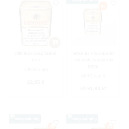
RED BULL GOLD BLEND
RED BULL GOLD BLEND
120G
FEINSCHNITT-TABAK 4X
DOSE
120 Gramm
480 Gramm
Regulärer Preis:
22,95 €
Ab
91,80 €*