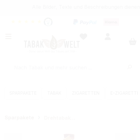
Alle Bilder, Texte und Beschreibungen dienen 
★
★
★
★
★
SPARPAKETE
TABAK
ZIGARETTEN
E-ZIGARETT
Sparpakete
Drehtabak-Sets (Feinschnitt)
Bildergalerie überspringen