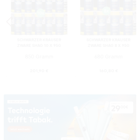
SCHWARZER KRAUSER
SCHWARZER KRAUSER
ZWARE SHAG 10 X 95G
ZWARE SHAG 8 X 95G
ZIGARETTENTABAK
ZIGARETTENTABAK
850 Gramm
680 Gramm
FEUERZEUGEN
FEUERZEUGE
:
Regulärer Preis:
Regulärer Preis:
201,90 €
160,80 €