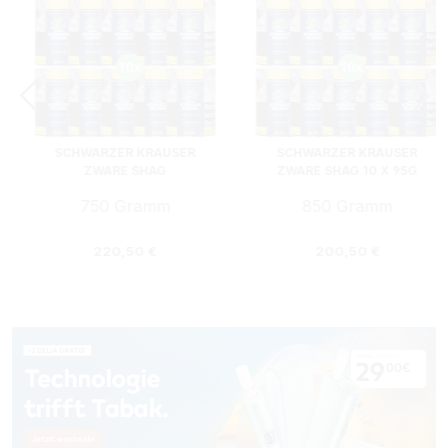
SCHWARZER KRAUSER
SCHWARZER KRAUSER
ZWARE SHAG
ZWARE SHAG 10 X 95G
FEINSCHNITTTABAK 10 X
ZIGARETTENTABAK GIZEH
750 Gramm
850 Gramm
DOSE MIT GIZEH ETUI
ETUI
:
Regulärer Preis:
Regulärer Preis:
220,50 €
200,50 €