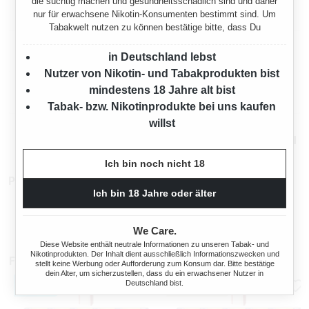
die süchtig machen und gesundheitsschädlich sind und daher
Eigenschaften
nur für erwachsene Nikotin-Konsumenten bestimmt sind. Um
Tabakwelt nutzen zu können bestätige bitte, dass Du
Herstellerinformationen
in Deutschland lebst
Nutzer von Nikotin- und Tabakprodukten bist
mindestens 18 Jahre alt bist
Rechtliche Hinweise
Tabak- bzw. Nikotinprodukte bei uns kaufen
willst
Mehr von Schwarzer Krauser
Ich bin noch nicht 18
Produktnummer:
TW12033
Ich bin 18 Jahre oder älter
We Care.
Diese Website enthält neutrale Informationen zu unseren Tabak- und
Nikotinprodukten. Der Inhalt dient ausschließlich Informationszwecken und
Für Sie auch interessant
stellt keine Werbung oder Aufforderung zum Konsum dar. Bitte bestätige
dein Alter, um sicherzustellen, dass du ein erwachsener Nutzer in
Deutschland bist.