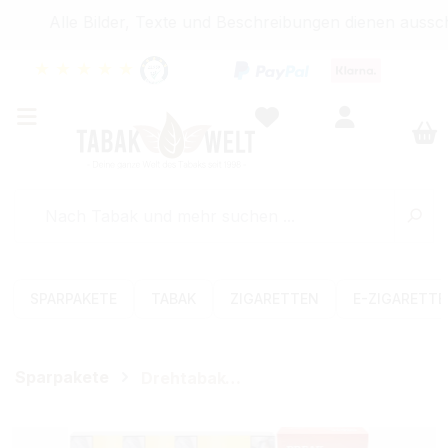
Alle Bilder, Texte und Beschreibungen dienen ausschl
★
★
★
★
★
SPARPAKETE
TABAK
ZIGARETTEN
E-ZIGARETT
Sparpakete
Drehtabak-Sets (Feinschnitt)
Bildergalerie überspringen