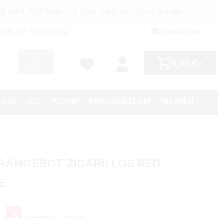
bung oder Aufforderung zum Rauchen zu verstehen.
auf auf Rechnung
Newsletter
0,00 €*
IQOS
GLO
PLOOM
RAUCHERBEDARF
MARKEN
ANGEBOT ZIGARILLOS RED
E
eis:
%
€
Regulärer Preis:
17,00 €
(3% gespart)