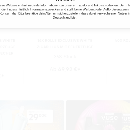
ese Website enthält neutrale Informationen zu unseren Tabak- und Nikotinprodukten. Der Inh
dient ausschließlich Informationszwecken und stellt keine Werbung oder Aufforderung zum
Konsum dar. Bitte bestätige dein Alter, um sicherzustellen, dass du ein erwachsener Nutzer i
Deutschland bist.
E WHITE
16X ROLLS EXCLUSIVE WHITE
40X RO
ERZEUGE
ZIGARILLOS MIT FEUERZEUGE
BECHER
368 Stück
Ab
69,92 €*
€*