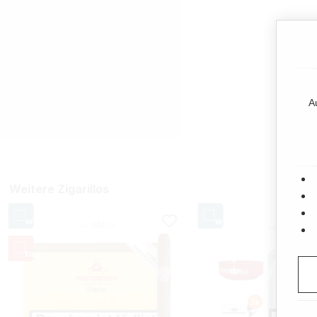
A
Weitere Zigarillos