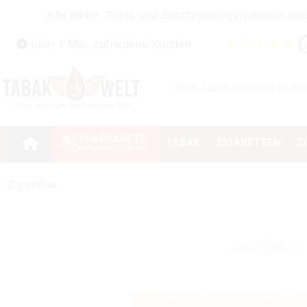
Alle Bilder, Texte und Beschreibungen dienen au
Zum Hauptinhalt springen
★
★
★
★
★
über 1 Mio. zufriedene Kunden
Zur Suche springen
Zur Hauptnavigation springen
SPARPAKETE
TABAK
ZIGARETTEN
Z
Zigarillos
Bildergalerie überspringen