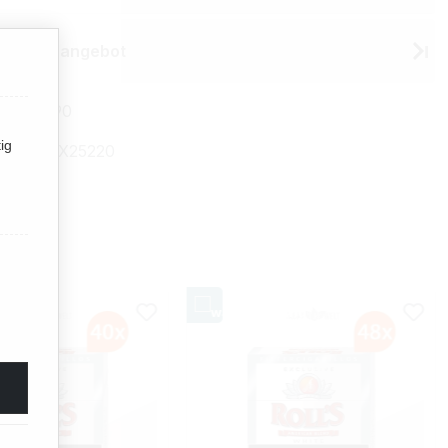
 Sonderangebot
41756890
ig
mmer:
TX25220