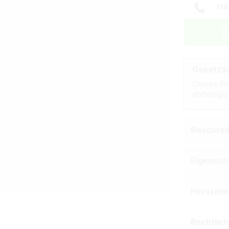
Ha
Gesetzli
Dieses Pr
abhängig
Beschrei
Eigensch
Herstell
Rechtlic