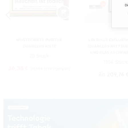
Di
MONTECRISTO PURITOS
48X ROLLS EXCLUSIV
ZIGARILLOS KISTE
ZIGARILLOS MIT FEU
UND GLAS ASCHEN
20 Stück
1104 Stück
Regulärer Preis:
Verkaufspreis:
36,38 €
37,50 €
(2.99% gespart)
Ab
209,76 