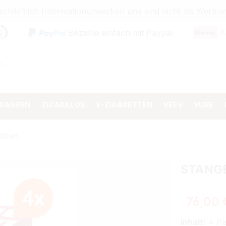
sschließlich Informationszwecken und sind nicht als Wer
K
Bezahle einfach mit Paypal
IGARREN
ZIGARILLOS
E-ZIGARETTEN
VEEV
VUSE
etten
STANGE
76,00 
Inhalt:
4 Pa