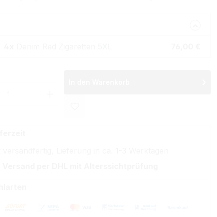
4x
Denim Red Zigaretten 5XL
76,00 €
In den Warenkorb
 Anzahl: Gib den gewünschten Wert ein 
ferzeit
 versandfertig, Lieferung in ca. 1-3 Werktagen
 Versand per DHL mit Alterssichtprüfung
hlarten