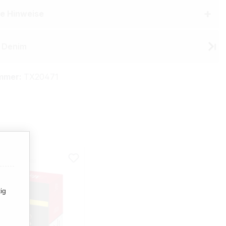
he Hinweise
 Denim
mmer:
TX20471
ig