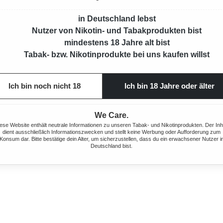
in Deutschland lebst
Nutzer von Nikotin- und Tabakprodukten bist
mindestens 18 Jahre alt bist
Tabak- bzw. Nikotinprodukte bei uns kaufen willst
D GOLD
MARLBORO CRAFTED RED
MARL
XL
ZIGARETTEN 2XL
Z
Ich bin noch nicht 18
Ich bin 18 Jahre oder älter
26 Stück
We Care.
 Preis:
Regulärer Preis:
10,00 €
ese Website enthält neutrale Informationen zu unseren Tabak- und Nikotinprodukten. Der Inh
dient ausschließlich Informationszwecken und stellt keine Werbung oder Aufforderung zum
Konsum dar. Bitte bestätige dein Alter, um sicherzustellen, dass du ein erwachsener Nutzer i
Deutschland bist.