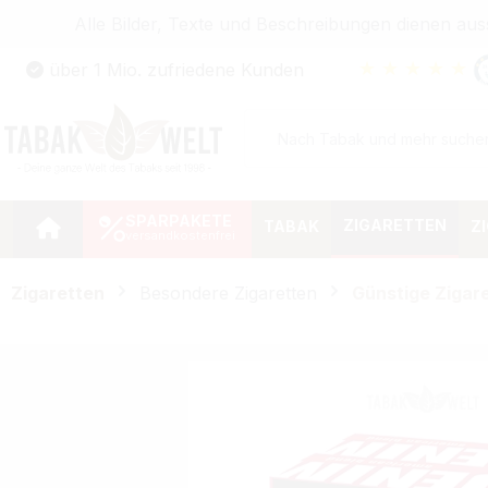
Alle Bilder, Texte und Beschreibungen dienen au
Zum Hauptinhalt springen
★
★
★
★
★
über 1 Mio. zufriedene Kunden
Zur Suche springen
Zur Hauptnavigation springen
SPARPAKETE
ZIGARETTEN
TABAK
Z
Zigaretten
Besondere Zigaretten
Günstige Zigar
Bildergalerie überspringen