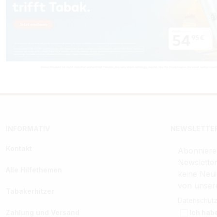
INFORMATIV
NEWSLETTER
Kontakt
Abonniere
Newslette
Alle Hilfethemen
keine Neui
von unser
Tabakerhitzer
Datenschutz
Zahlung und Versand
Ich hab