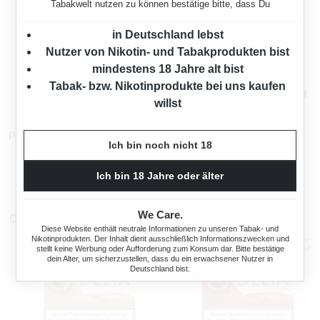
Herstellerinformationen
Tabakwelt nutzen zu können bestätige bitte, dass Du
in Deutschland lebst
Rechtliche Hinweise
Nutzer von Nikotin- und Tabakprodukten bist
mindestens 18 Jahre alt bist
Tabak- bzw. Nikotinprodukte bei uns kaufen
Mehr von Ploom
willst
Produktnummer:
TX21142
Ich bin noch nicht 18
Ich bin 18 Jahre oder älter
We Care.
Das könnte dir auch gefallen
Diese Website enthält neutrale Informationen zu unseren Tabak- und
Nikotinprodukten. Der Inhalt dient ausschließlich Informationszwecken und
stellt keine Werbung oder Aufforderung zum Konsum dar. Bitte bestätige
dein Alter, um sicherzustellen, dass du ein erwachsener Nutzer in
Deutschland bist.