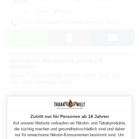
Hast du Fragen? Kontaktiere uns jetzt.
Gesetzlicher Warnhinweis gemäß § 11
TabakErzV
Dieses Produkt enthält Nikotin: einen Stoff, der
sehr stark abhängig macht.
Beschreibung
Zutritt nur für Personen ab 18 Jahren
Eigenschaften
Auf unserer Website verkaufen wir Nikotin- und Tabakprodukte,
die süchtig machen und gesundheitsschädlich sind und daher
nur für erwachsene Nikotin-Konsumenten bestimmt sind. Um