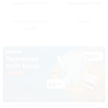
PLOOM X SLATE GREY
TEREA BRONZE STANGE
Regulärer Preis:
s:
Verkaufspreis:
Regulärer Preis
19,00 €
78,00 €
49,00 €
(61.22%
gespart)