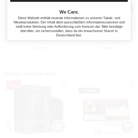
We Care.
Diese Website enthält neutrale Informationen zu unseren Tabak- und
Nikotinprodukten. Der Inhalt dient ausschließlich Informationszwecken und
IQOS DELIA GOLD STICKS
IQOS DELIA RED STICKS
stellt keine Werbung oder Aufforderung zum Konsum dar. Bitte bestätige
dein Alter, um sicherzustellen, dass du ein erwachsener Nutzer in
Deutschland bist.
Regulärer Preis:
Regulärer Preis
7,00 €
7,00 €
Kunden kauften auch