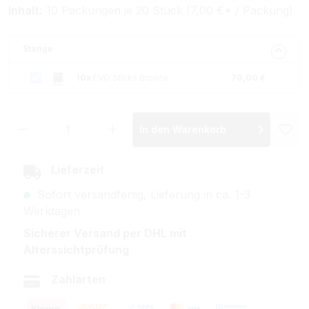
Inhalt:
10 Packungen je 20 Stück (7,00 €* / Packung)
Stange
10x
EVO Sticks Bronze
70,00 €
Produkt Anzahl: Gib den gewünschten Wer
In den Warenkorb
Lieferzeit
Sofort versandfertig, Lieferung in ca. 1-3
Werktagen
Sicherer Versand per DHL mit
Alterssichtprüfung
Zahlarten