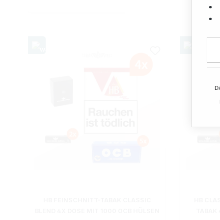
Di
HB FEINSCHNITT-TABAK CLASSIC
HB CLA
BLEND 4X DOSE MIT 1000 OCB HÜLSEN
TABAK 