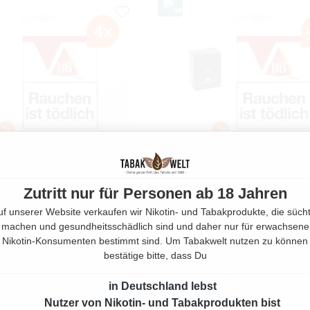
Zutritt nur für Personen ab 18 Jahren
uf unserer Website verkaufen wir Nikotin- und Tabakprodukte, die sücht
SSIC BLEND FEINSCHNITT-
HB FEINSCHNITT-TABAK CLA
machen und gesundheitsschädlich sind und daher nur für erwachsene
AK 4X DOSE MIT 1000
BLEND 4X DOSE MIT 100
Nikotin-Konsumenten bestimmt sind. Um Tabakwelt nutzen zu können
FILTERHÜLSEN
FILTERHÜLSEN
bestätige bitte, dass Du
220 Gramm
275 Gramm
in Deutschland lebst
Nutzer von Nikotin- und Tabakprodukten bist
Ab
79,80 €*
Ab
79,80 €*