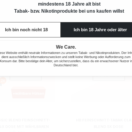
mindestens 18 Jahre alt bist
Tabak- bzw. Nikotinprodukte bei uns kaufen willst
Ich bin noch nicht 18
Ich bin 18 Jahre oder älter
We Care.
ese Website enthält neutrale Informationen zu unseren Tabak- und Nikotinprodukten. Der Inh
dient ausschließlich Informationszwecken und stellt keine Werbung oder Aufforderung zum
Konsum dar. Bitte bestätige dein Alter, um sicherzustellen, dass du ein erwachsener Nutzer i
Deutschland bist.
SSIC BLEND FEINSCHNITT-
HB FEINSCHNITT-TABAK CLA
4X DOSE MIT WÄHLBAREN
BLEND 5X DOSE