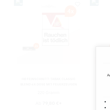
A
HB FEINSCHNITT-TABAK CLASSIC
HB CLA
BLEND 4X DOSE MIT FEUERZEUGEN
TAB
220 Gramm
Ab
79,80 €*