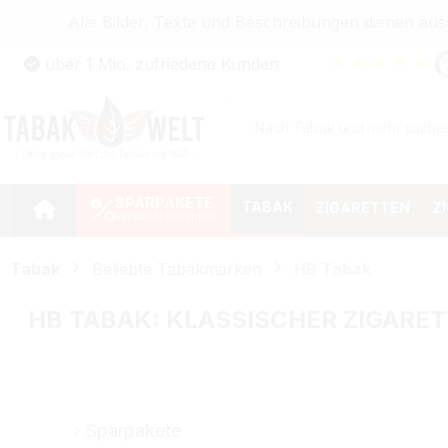
Alle Bilder, Texte und Beschreibungen dienen au
Zum Hauptinhalt springen
★
★
★
★
★
über 1 Mio. zufriedene Kunden
Zur Suche springen
Zur Hauptnavigation springen
SPARPAKETE
TABAK
ZIGARETTEN
Z
Tabak
Beliebte Tabakmarken
HB Tabak
HB TABAK: KLASSISCHER ZIGAR
Sparpakete