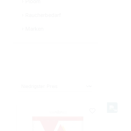
Ploom
Raucherbedarf
Marken
Hülsen
Hülsenart
Zubehör
Pr