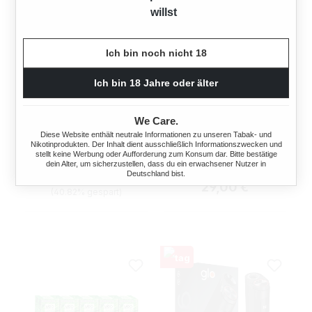
willst
Ich bin noch nicht 18
Ich bin 18 Jahre oder älter
GLO HYPER PRO QUARTZ
GLO HYPER X2 AIR
We Care.
ROSE PLUS STICKS
OCEAN BLUE + GRATIS
Diese Website enthält neutrale Informationen zu unseren Tabak- und
Nikotinprodukten. Der Inhalt dient ausschließlich Informationszwecken und
VEO STICKS
stellt keine Werbung oder Aufforderung zum Konsum dar. Bitte bestätige
dein Alter, um sicherzustellen, dass du ein erwachsener Nutzer in
Regulärer Preis:
Verkaufspreis:
29,00 €
49,00 €
Deutschland bist.
Regulärer Preis:
29,00 €
(40.82% gespart)