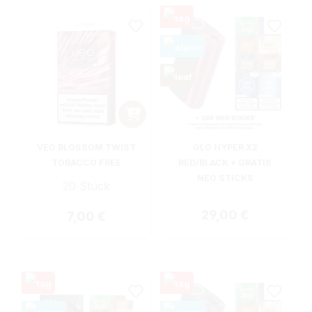
VEO BLOSSOM TWIST
GLO HYPER X2
TOBACCO FREE
RED/BLACK + GRATIS
NEO STICKS
20 Stück
Regulärer Preis:
29,00 €
Regulärer Preis:
7,00 €