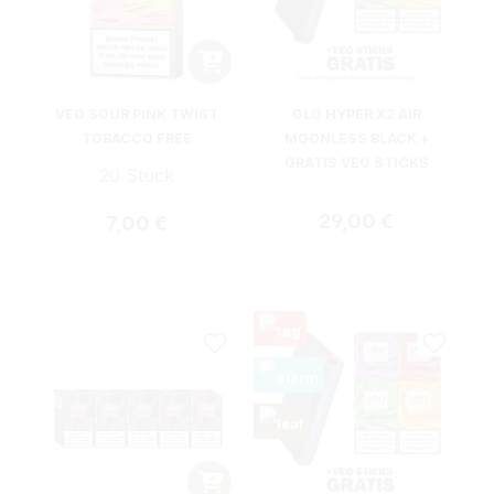
VEO SOUR PINK TWIST
GLO HYPER X2 AIR
TOBACCO FREE
MOONLESS BLACK +
GRATIS VEO STICKS
20 Stück
Regulärer Preis:
29,00 €
Regulärer Preis:
7,00 €