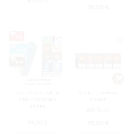
Regulärer Preis:
70,00 €
GLO HYPER X2 GREEN
NEO RICH TOBACCO
PINE + GRATIS NEO
STANGE
STICKS
200 Stück
Regulärer Preis:
29,00 €
Regulärer Preis:
70,00 €