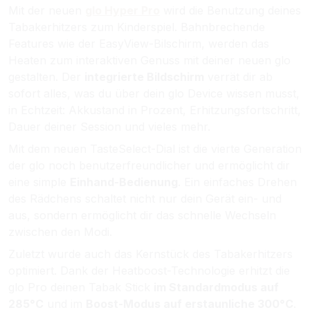
Mit der neuen
glo Hyper Pro
wird die Benutzung deines
Tabakerhitzers zum Kinderspiel. Bahnbrechende
Features wie der EasyView-Bilschirm, werden das
Heaten zum interaktiven Genuss mit deiner neuen glo
gestalten. Der
integrierte Bildschirm
verrät dir ab
sofort alles, was du über dein glo Device wissen musst,
in Echtzeit: Akkustand in Prozent, Erhitzungsfortschritt,
Dauer deiner Session und vieles mehr.
Mit dem neuen TasteSelect-Dial ist die vierte Generation
der glo noch benutzerfreundlicher und ermöglicht dir
eine simple
Einhand-Bedienung
. Ein einfaches Drehen
des Rädchens schaltet nicht nur dein Gerät ein- und
aus, sondern ermöglicht dir das schnelle Wechseln
zwischen den Modi.
Zuletzt wurde auch das Kernstück des Tabakerhitzers
optimiert.
Dank der Heatboost-Technologie erhitzt die
glo Pro deinen Tabak Stick
im Standardmodus auf
285°C
und im
Boost-Modus auf erstaunliche 300°C
.