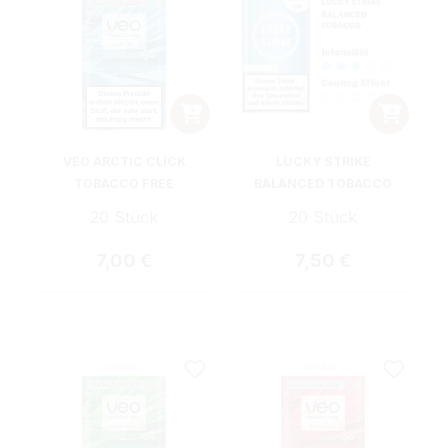
VEO ARCTIC CLICK
LUCKY STRIKE
TOBACCO FREE
BALANCED TOBACCO
20 Stück
20 Stück
Regulärer Preis:
Regulärer Preis:
7,00 €
7,50 €