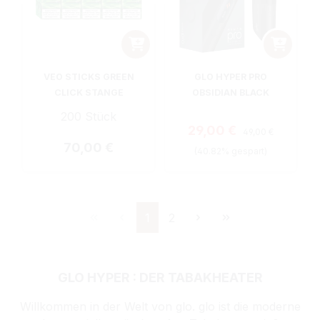
VEO STICKS GREEN
GLO HYPER PRO
CLICK STANGE
OBSIDIAN BLACK
200 Stück
Regulärer Preis:
Verkaufspreis:
29,00 €
49,00 €
Regulärer Preis:
70,00 €
(40.82% gespart)
Seite
Seite
1
2
GLO HYPER : DER TABAKHEATER
Willkommen in der Welt von glo. glo ist die moderne