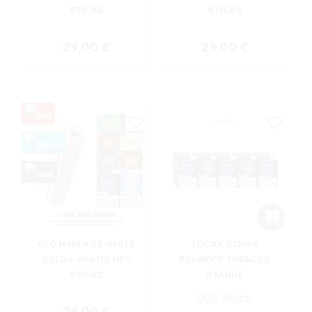
STICKS
STICKS
Regulärer Preis:
Regulärer Preis:
29,00 €
29,00 €
GLO HYPER X2 WHITE
LUCKY STRIKE
GOLD + GRATIS NEO
ROUNDED TOBACCO
STICKS
STANGE
200 Stück
Regulärer Preis:
29,00 €