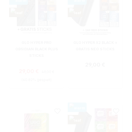
GLO HYPER PRO
GLO HYPER X2 BLACK +
OBSIDIAN BLACK PLUS
GRATIS NEO STICKS
STICKS
Regulärer Preis:
29,00 €
Regulärer Preis:
Verkaufspreis:
29,00 €
49,00 €
(40.82% gespart)