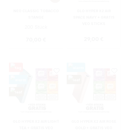
NEO CLASSIC TOBACCO
GLO HYPER X2 AIR
STANGE
SPACE NAVY + GRATIS
VEO STICKS
200 Stück
Regulärer Preis:
29,00 €
Regulärer Preis:
70,00 €
GLO HYPER X2 AIR LIGHT
GLO HYPER X2 AIR ROSE
TEA + GRATIS VEO
GOLD + GRATIS VEO