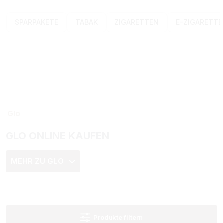
SPARPAKETE
TABAK
ZIGARETTEN
E-ZIGARETT
Glo
GLO ONLINE KAUFEN
MEHR ZU GLO
Produkte filtern