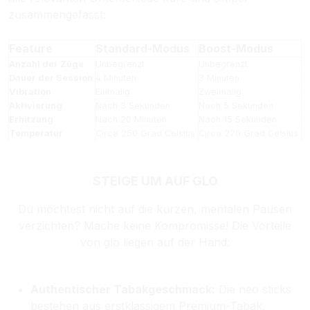
zusammengefasst:
Feature
Standard-Modus
Boost-Modus
Anzahl der Züge
Unbegrenzt
Unbegrenzt
Dauer der Session
4 Minuten
3 Minuten
Vibration
Einmalig
Zweimalig
Aktivierung
Nach 3 Sekunden
Nach 5 Sekunden
Erhitzung
Nach 20 Minuten
Nach 15 Sekunden
Temperatur
Circa 250 Grad Celsius
Circa 270 Grad Celsius
STEIGE UM AUF GLO
Du möchtest nicht auf die kurzen, mentalen Pausen
verzichten? Mache keine Kompromisse! Die Vorteile
von glo liegen auf der Hand:
Authentischer Tabakgeschmack:
Die neo sticks
bestehen aus erstklassigem Premium-Tabak.