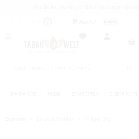
Alle Bilder, Texte und Beschreibungen dienen
★
★
★
★
★
SPARPAKETE
TABAK
ZIGARETTEN
E-ZIGARETT
Zigarren
Beliebte Marken
Villiger Zigarren
Bildergalerie überspringen