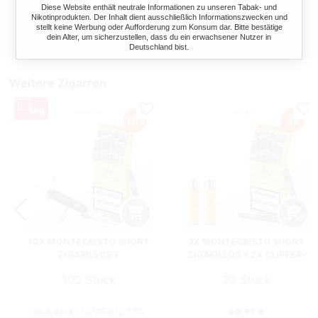
Diese Website enthält neutrale Informationen zu unseren Tabak- und
Nikotinprodukten. Der Inhalt dient ausschließlich Informationszwecken und
Ab
126,20 €*
57,20 €*
59,00 €*
(3%
stellt keine Werbung oder Aufforderung zum Konsum dar. Bitte bestätige
dein Alter, um sicherzustellen, dass du ein erwachsener Nutzer in
gespart)
Deutschland bist.
Weitere Zigarren
10X MONTECRISTO SHORT
3X MONTECRISTO SHORT
ZIGARILLOS +
ZIGARILLOS + 2X CLIPPER-
TASCHENMESSER
FEUERZEUGE
100 Stück
30 Stück
Regulärer Preis:
s:
Verkaufspreis:
Regulärer Preis
143,85 €
40,97 €
147,95 €
(2.77%