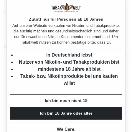
EAN:
4069400043327
Produktnummer:
TX19088
Zutritt nur für Personen ab 18 Jahren
Auf unserer Website verkaufen wir Nikotin- und Tabakprodukte,
die süchtig machen und gesundheitsschädlich sind und daher
nur für erwachsene Nikotin-Konsumenten bestimmt sind. Um
Tabakwelt nutzen zu können bestätige bitte, dass Du
Mehr von Villiger
in Deutschland lebst
Nutzer von Nikotin- und Tabakprodukten bist
mindestens 18 Jahre alt bist
Tabak- bzw. Nikotinprodukte bei uns kaufen
willst
Ich bin noch nicht 18
20X VILLIGER SUNNY MINI
10X VILLIGER BLACK MINI
Ich bin 18 Jahre oder älter
FILTER ZIGARILLOS MIT
SUMATRA FILTER
FEUERZEUGE
ZIGARILLOS
400 Stück
200 Stück
We Care.