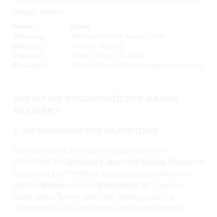
möchte Kontrolle über alle Komponenten für die Marke
Villiger haben.
Fakten
Details
Gründung
1888 durch Jean & Louise Villiger
Hauptsitz
Pfeffikon, Schweiz
Präsident
Heinrich Villiger (95 Jahre)
Produktion
Schweiz, Deutschland, Nicaragua, Brasilien u.a.
WIE IST DIE GESCHICHTE DER MARKE
VILLIGER?
1. DIE GRÜNDUNG DER MARKE (1888)
Die Geschichte der Marke Villiger begann im
Wohnhaus des
Ehepaars Jean und Louise Villiger
im
Schweizer Dorf Pfeffikon. Gemeinsam gründeten sie
dort die
Marke
und eine
Manufaktur für
Zigarren
.
Nach Jeans Tod im Jahr 1902 führte Louise die
Geschäfte als eine der ersten Frauen der Branche