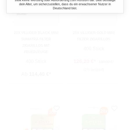
stellt keine Werbung oder Aufforderung zum Konsum dar. Bitte bestätige
dein Alter, um sicherzustellen, dass du ein erwachsener Nutzer in
Deutschland bist.
20X VILLIGER BLACK MINI
20X VILLIGER GOLD MINI
SUMATRA FILTER
FILTER ZIGARILLOS
ZIGARILLOS MIT
400 Stück
FEUERZEUGE
126,20 €*
400 Stück
130,00 €*
(2% gespart)
Ab
114,40 €*