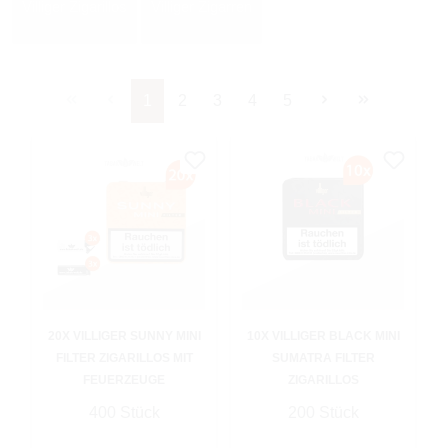
Villiger Zigarillos
Villiger Zigarren
Seite
Seite
Seite
Seite
Seite
1
2
3
4
5
20X VILLIGER SUNNY MINI
10X VILLIGER BLACK MINI
FILTER ZIGARILLOS MIT
SUMATRA FILTER
FEUERZEUGE
ZIGARILLOS
400 Stück
200 Stück