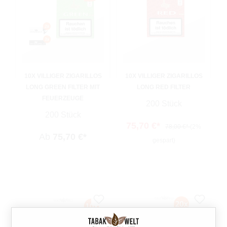
10X VILLIGER ZIGARILLOS
10X VILLIGER ZIGARILLOS
LONG GREEN FILTER MIT
LONG RED FILTER
FEUERZEUGE
200 Stück
200 Stück
75,70 €*
78,00 €*
(2%
Ab
75,70 €*
gespart)