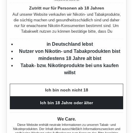
Zutritt nur für Personen ab 18 Jahren
Auf unserer Website verkaufen wir Nikotin- und Tabakprodukte,
die süchtig machen und gesundheitsschädlich sind und daher
nur für erwachsene Nikotin-Konsumenten bestimmt sind. Um
Tabakwelt nutzen zu können bestätige bitte, dass Du
10X VILLIGER ZIGARILLOS
20X VILLIGER BLACK MINI
LONG RED FILTER MIT
SUMATRA FILTER
in Deutschland lebst
FEUERZEUGE
ZIGARILLOS
Nutzer von Nikotin- und Tabakprodukten bist
mindestens 18 Jahre alt bist
200 Stück
400 Stück
Tabak- bzw. Nikotinprodukte bei uns kaufen
Ab
75,70 €*
114,40 €*
118,00 €*
willst
(3% gespart)
Ich bin noch nicht 18
Ich bin 18 Jahre oder älter
We Care.
Diese Website enthält neutrale Informationen zu unseren Tabak- und
Nikotinprodukten. Der Inhalt dient ausschließlich Informationszwecken und