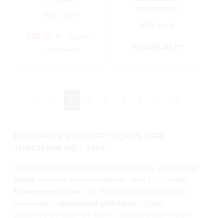
FEUERZEUGE
400 Stück
400 Stück
126,20 €*
130,00 €*
Ab
126,20 €*
(2% gespart)
Seite
Seite
Seite
Seite
Seite
1
2
3
4
5
DIE MARKE VILLIGER: SCHWEIZER
TRADITION SEIT 1888
Der Name Villiger steht synonym für eine erstklassige
Marke
und eine beeindruckende, über 135-jährige
Firmengeschichte
. Das Portfolio vereint dabei die
exzellenten,
maschinell gefertigten
Villiger
Zigarillos
als auch die edlen, handgerollten
Villiger