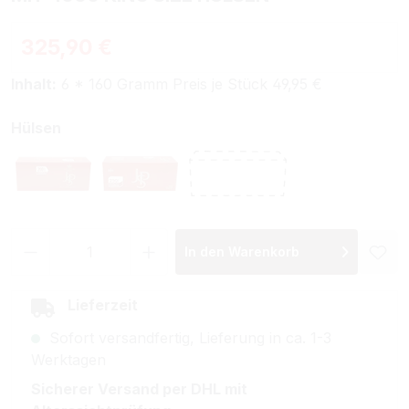
Regulärer Preis:
325,90 €
Inhalt:
6 * 160 Gramm Preis je Stück 49,95 €
auswählen
Hülsen
Jps Filterhülsen
Jps Special Size Filterhülsen
Ohne Hülsen
Produkt Anzahl: Gib den gewünschten Wer
In den Warenkorb
Lieferzeit
Sofort versandfertig, Lieferung in ca. 1-3
Werktagen
Sicherer Versand per DHL mit