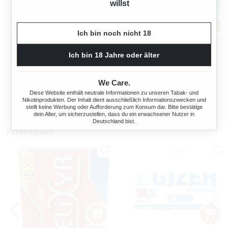
willst
Ich bin noch nicht 18
OCB TOP-O-MATIC
OCB® MIKROMATIC DUO
Ich bin 18 Jahre oder älter
ZIGARETTENSTOPFMASCHI
NE + HIPZZ ICE MINT
We Care.
Regulärer Preis:
Regulärer Preis
38,90 €
33,90 €
Diese Website enthält neutrale Informationen zu unseren Tabak- und
Nikotinprodukten. Der Inhalt dient ausschließlich Informationszwecken und
stellt keine Werbung oder Aufforderung zum Konsum dar. Bitte bestätige
dein Alter, um sicherzustellen, dass du ein erwachsener Nutzer in
Deutschland bist.
Filterhülsen