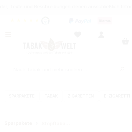
er, Texte und Beschreibungen dienen ausschließlich Infor
★
★
★
★
★
SPARPAKETE
TABAK
ZIGARETTEN
E-ZIGARETT
Sparpakete
Stopftabak-Sets (Volumen)