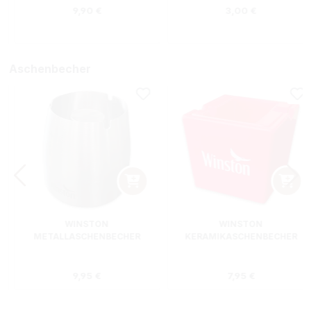
Regulärer Preis:
Regulärer Preis
9,90 €
3,00 €
Aschenbecher
WINSTON
WINSTON
METALLASCHENBECHER
KERAMIKASCHENBECHER
SILBER RUND
ROT RECHTECKIG
s:
Regulärer Preis:
Regulärer Preis
9,95 €
7,95 €