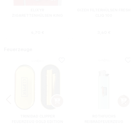
ELIXYR
GIZEH FILTERHÜLSEN FRESH
ZIGARETTENHÜLSEN KING
CLIQ 100
SIZE ZWEIERPACK 550
STÜCK
s:
Regulärer Preis:
Regulärer Preis
4,70 €
3,40 €
Feuerzeuge
TRINIDAD CLIPPER
ROTHFUCHS
FEUERZEUG GOLD EDITION
REIBRADFEUERZEUG