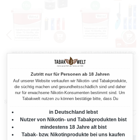
WEST VOLUMENTABAK RED
WEST VOLUMENTABAK RED
10 X GIGA BOX MIT
6 X GIGA BOX MIT 4000
ZIGARETTENBOX
SPECIAL SIZE HÜLSEN
1600 Gramm
960 Gramm
Zutritt nur für Personen ab 18 Jahren
Auf unserer Website verkaufen wir Nikotin- und Tabakprodukte,
Regulärer Preis:
Regulärer Preis:
502,70 €
325,90 €
die süchtig machen und gesundheitsschädlich sind und daher
nur für erwachsene Nikotin-Konsumenten bestimmt sind. Um
Tabakwelt nutzen zu können bestätige bitte, dass Du
Stopfmaschinen
in Deutschland lebst
Nutzer von Nikotin- und Tabakprodukten bist
mindestens 18 Jahre alt bist
Tabak- bzw. Nikotinprodukte bei uns kaufen