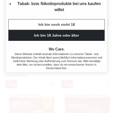
Tabak- bzw. Nikotinprodukte bei uns kaufen
willst
Ich bin noch nicht 18
Ich bin 18 Jahre oder älter
BENSON & HEDGES DUO
BUFFALO STOPFGERÄT
MAKER STOPFGERÄT, JE
BLAU/WEISS STANDARD-H
0,20€
ÜLSEN
We Care.
Regulärer Preis:
s:
Verkaufspreis:
Regulärer Preis
0,20 €
3,95 €
7,90 €
(97.47%
Diese Website enthält neutrale Informationen zu unseren Tabak- und
Nikotinprodukten. Der Inhalt dient ausschließlich Informationszwecken und
gespart)
stellt keine Werbung oder Aufforderung zum Konsum dar. Bitte bestätige
dein Alter, um sicherzustellen, dass du ein erwachsener Nutzer in
Deutschland bist.
Filterhülsen