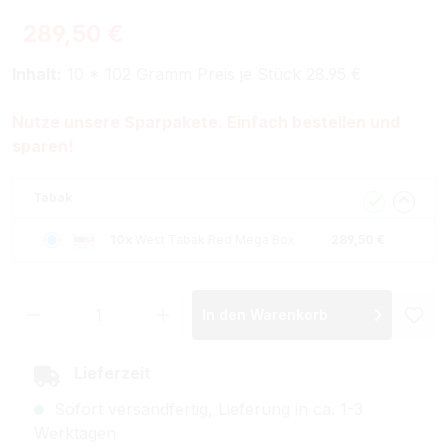
289,50 €
Inhalt:
10 * 102 Gramm Preis je Stück 28.95 €
Nutze unsere Sparpakete. Einfach bestellen und
sparen!
Tabak
10x
West Tabak Red Mega Box
289,50 €
Produkt Anzahl: Gib den gewünschten Wer
In den Warenkorb
Lieferzeit
Sofort versandfertig, Lieferung in ca. 1-3
Werktagen