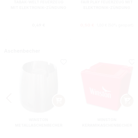
TABAK-WELT FEUERZEUG
FAIR PLAY FEUERZEUG MIT
MIT ELEKTRONIK-ZÜNDUNG
ELEKTRONIK-ZÜNDUNG
Regulärer Preis:
s:
Regulärer Preis:
Verkaufspreis:
0,49 €
0,50 €
1,00 €
(50% gespart)
Aschenbecher
WINSTON
WINSTON
METALLASCHENBECHER
KERAMIKASCHENBECHER
SILBER RUND
ROT RECHTECKIG