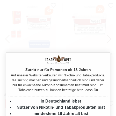
WEST RED VOLUMENTABAK
WEST RED VOLUMENTABAK
3X MEGA BOX MIT
3X MEGA BOX
WÄHLBAREN HÜLSEN UND
306 Gramm
306 Gramm
ZIGARETTENBOX
Zutritt nur für Personen ab 18 Jahren
Auf unserer Website verkaufen wir Nikotin- und Tabakprodukte,
Ab
Ab
86,85 €*
86,85 €*
die süchtig machen und gesundheitsschädlich sind und daher
nur für erwachsene Nikotin-Konsumenten bestimmt sind. Um
Tabakwelt nutzen zu können bestätige bitte, dass Du
Stopfmaschinen
in Deutschland lebst
Nutzer von Nikotin- und Tabakprodukten bist
mindestens 18 Jahre alt bist