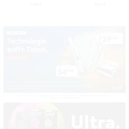
s:
Regulärer Preis:
Regulärer Preis
9,95 €
7,95 €