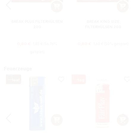
BREAK PLUS FILTERHÜLSEN
BREAK KING SIZE
200
FILTERHÜLSEN 200
Regulärer Preis:
Regulärer Preis:
s:
Verkaufspreis:
Verkaufspreis:
0,80 €
0,80 €
1,85 €
(56.76%
1,60 €
(50% gespart)
gespart)
Feuerzeuge