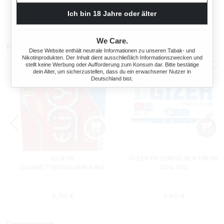
Regulärer Preis:
Regulärer Preis
38,90 €
33,90 €
Ich bin 18 Jahre oder älter
We Care.
Filterhülsen
Diese Website enthält neutrale Informationen zu unseren Tabak- und
Nikotinprodukten. Der Inhalt dient ausschließlich Informationszwecken und
stellt keine Werbung oder Aufforderung zum Konsum dar. Bitte bestätige
dein Alter, um sicherzustellen, dass du ein erwachsener Nutzer in
Deutschland bist.
ELIXYR
GIZEH FILTERHÜLSEN FRESH
ZIGARETTENHÜLSEN KING
CLIQ 100
SIZE ZWEIERPACK 550
STÜCK
s:
Regulärer Preis:
Regulärer Preis
4,70 €
3,40 €
Feuerzeuge