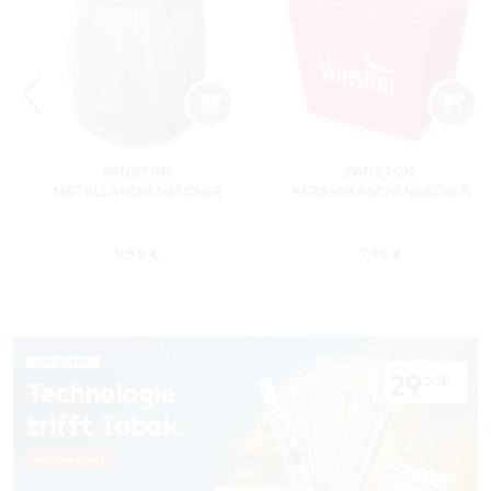
WINSTON
WINSTON
METALLASCHENBECHER
KERAMIKASCHENBECHER
SILBER RUND
ROT RECHTECKIG
s:
Regulärer Preis:
Regulärer Preis
9,95 €
7,95 €