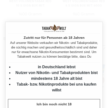
WEST VOLUMENTABAK RED
WEST VOLUMENTABAK RED
10 X GIGA BOX MIT
6 X GIGA BOX MIT 4000
ZIGARETTENBOX
SPECIAL SIZE HÜLSEN
1600 Gramm
960 Gramm
Regulärer Preis:
Regulärer Preis:
502,70 €
325,90 €
Zutritt nur für Personen ab 18 Jahren
Stopfmaschinen
Auf unserer Website verkaufen wir Nikotin- und Tabakprodukte,
die süchtig machen und gesundheitsschädlich sind und daher
nur für erwachsene Nikotin-Konsumenten bestimmt sind. Um
Tabakwelt nutzen zu können bestätige bitte, dass Du
in Deutschland lebst
Nutzer von Nikotin- und Tabakprodukten bist
mindestens 18 Jahre alt bist
Tabak- bzw. Nikotinprodukte bei uns kaufen
willst
OCB TOP-O-MATIC
OCB® MIKROMATIC DUO
ZIGARETTENSTOPFMASCHI
NE + HIPZZ ICE MINT
Ich bin noch nicht 18