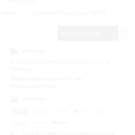
199,80 €
Inhalt:
4 * 160 Gramm Preis je Stück 49,95 €
Produkt Anzahl: Gib den gewünschten Wer
In den Warenkorb
Lieferzeit
Sofort versandfertig, Lieferung in ca. 1-3
Werktagen
Sicherer Versand per DHL mit
Alterssichtprüfung
Zahlarten
Hast du Fragen? Kontaktiere uns jetzt.