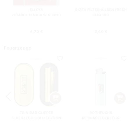
ELIXYR
GIZEH FILTERHÜLSEN FRESH
ZIGARETTENHÜLSEN KING
CLIQ 100
SIZE ZWEIERPACK 550
STÜCK
s:
Regulärer Preis:
Regulärer Preis
4,70 €
3,40 €
Feuerzeuge
TRINIDAD CLIPPER
ROTHFUCHS
FEUERZEUG GOLD EDITION
REIBRADFEUERZEUG