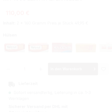
Regulärer Preis:
110,00 €
Inhalt:
2 * 160 Gramm Preis je Stück 49,95 €
auswählen
Hülsen
West Red Filterhülsen
West Red Special Size Filterhülsen
Elixyr Filterhülsen
Pall Mall Allr
W
Produkt Anzahl: Gib den gewünschten Wer
In den Warenkorb
Lieferzeit
Sofort versandfertig, Lieferung in ca. 1-3
Werktagen
Sicherer Versand per DHL mit