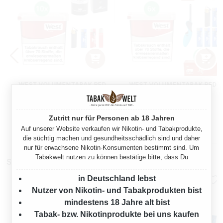
WEST VOLUMENTABAK RED
WEST VOLUMENTABAK RED
10 X GIGA BOX MIT
6 X GIGA BOX MIT 4000
ZIGARETTENBOX
SPECIAL SIZE HÜLSEN
1600 Gramm
960 Gramm
Zutritt nur für Personen ab 18 Jahren
Auf unserer Website verkaufen wir Nikotin- und Tabakprodukte,
Regulärer Preis:
Regulärer Preis:
502,70 €
325,90 €
die süchtig machen und gesundheitsschädlich sind und daher
nur für erwachsene Nikotin-Konsumenten bestimmt sind. Um
Tabakwelt nutzen zu können bestätige bitte, dass Du
Stopfmaschinen
in Deutschland lebst
Nutzer von Nikotin- und Tabakprodukten bist
mindestens 18 Jahre alt bist
Tabak- bzw. Nikotinprodukte bei uns kaufen