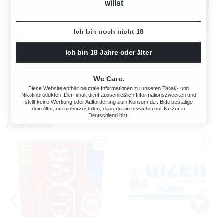
willst
Ich bin noch nicht 18
OCB TOP-O-MATIC
OCB® MIKROMATIC DUO
Ich bin 18 Jahre oder älter
ZIGARETTENSTOPFMASCHI
NE + HIPZZ ICE MINT
We Care.
Regulärer Preis:
Regulärer Preis
38,90 €
33,90 €
Diese Website enthält neutrale Informationen zu unseren Tabak- und
Nikotinprodukten. Der Inhalt dient ausschließlich Informationszwecken und
stellt keine Werbung oder Aufforderung zum Konsum dar. Bitte bestätige
dein Alter, um sicherzustellen, dass du ein erwachsener Nutzer in
Deutschland bist.
Filterhülsen