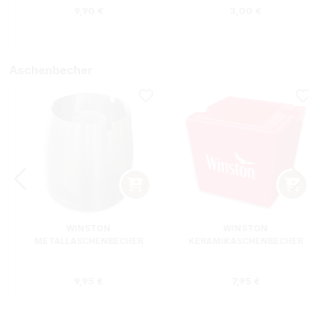
Regulärer Preis:
Regulärer Preis
9,90 €
3,00 €
Aschenbecher
WINSTON
WINSTON
METALLASCHENBECHER
KERAMIKASCHENBECHER
SILBER RUND
ROT RECHTECKIG
s:
Regulärer Preis:
Regulärer Preis
9,95 €
7,95 €