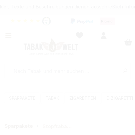
er, Texte und Beschreibungen dienen ausschließlich Info
★
★
★
★
★
SPARPAKETE
TABAK
ZIGARETTEN
E-ZIGARETT
Sparpakete
Stopftabak-Sets (Volumen)