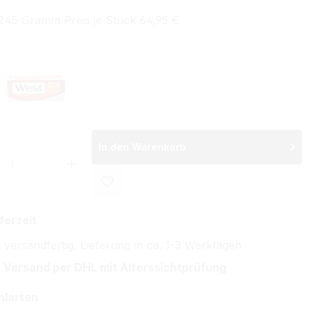
245 Gramm Preis je Stück 64,95 €
wählen
Red Filterhülsen
West Red Special Size Filterhülsen
In den Warenkorb
 Anzahl: Gib den gewünschten Wert ein 
ferzeit
 versandfertig, Lieferung in ca. 1-3 Werktagen
 Versand per DHL mit Alterssichtprüfung
hlarten