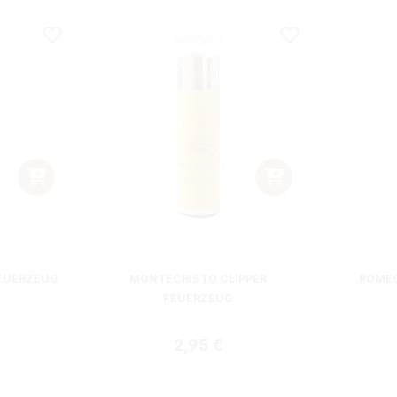
EUERZEUG
MONTECRISTO CLIPPER
ROMEO
FEUERZEUG
 Preis:
Regulärer Preis:
2,95 €