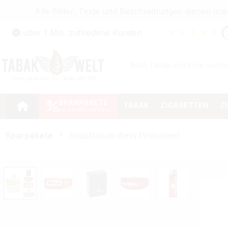
Alle Bilder, Texte und Beschreibungen dienen au
Zum Hauptinhalt springen
★
★
★
★
★
über 1 Mio. zufriedene Kunden
Zur Suche springen
Zur Hauptnavigation springen
SPARPAKETE
TABAK
ZIGARETTEN
Z
Sparpakete
Stopftabak-Sets (Volumen)
Bildergalerie überspringen