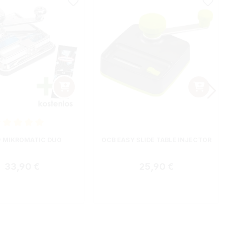
nittliche Bewertung von 5 von 5 Sternen
 MIKROMATIC DUO
OCB EASY SLIDE TABLE INJECTOR
Regulärer Preis:
Regulärer Preis:
33,90 €
25,90 €