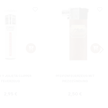
 Y JULIETA CLIPPER
PFEIFENFEUERZEUG MIT
FEUERZEUG
PIEZOZÜNDUNG
Regulärer Preis:
Regulärer Preis:
2,95 €
2,50 €