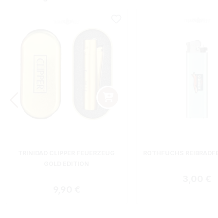
TRINIDAD CLIPPER FEUERZEUG
ROTHFUCHS REIBRADF
GOLD EDITION
Regulärer
3,00 €
Regulärer Preis:
9,90 €