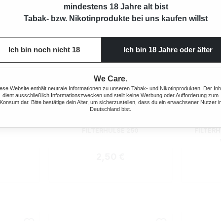
mindestens 18 Jahre alt bist
Tabak- bzw. Nikotinprodukte bei uns kaufen willst
Ich bin noch nicht 18
Ich bin 18 Jahre oder älter
We Care.
ese Website enthält neutrale Informationen zu unseren Tabak- und Nikotinprodukten. Der Inh
dient ausschließlich Informationszwecken und stellt keine Werbung oder Aufforderung zum
Konsum dar. Bitte bestätige dein Alter, um sicherzustellen, dass du ein erwachsener Nutzer i
Deutschland bist.
RESH CLIQ
WEST RED SPECIAL SIZE
WEST S
FILTERHÜLSE 250
FILTER
 Preis:
Regulärer Preis:
2,50 €