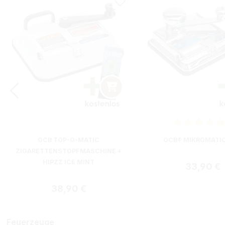
Durchschnittliche B
OCB TOP-O-MATIC
OCB® MIKROMATI
ZIGARETTENSTOPFMASCHINE +
HIPZZ ICE MINT
Regulärer
33,90 €
Regulärer Preis:
38,90 €
Feuerzeuge