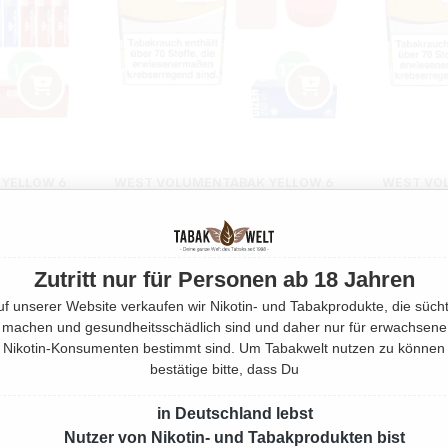
YELLOW 6
WEST VOLUMENTABAK YELLOW 6
WEST VO
KING SIZE
X GIGA BOX MIT 3000 GIZEH
X GIGA BO
TUI
HÜLSEN
m
1470 Gramm
Zutritt nur für Personen ab 18 Jahren
Preis:
Regulärer Preis:
408,00 €
uf unserer Website verkaufen wir Nikotin- und Tabakprodukte, die sücht
machen und gesundheitsschädlich sind und daher nur für erwachsene
Nikotin-Konsumenten bestimmt sind. Um Tabakwelt nutzen zu können
bestätige bitte, dass Du
in Deutschland lebst
Nutzer von Nikotin- und Tabakprodukten bist