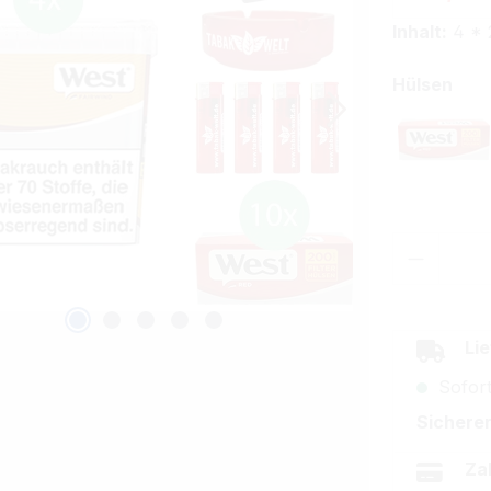
Inhalt:
4 * 
aus
Hülsen
West 
Produkt
Lie
Sofort
Sicherer
Za