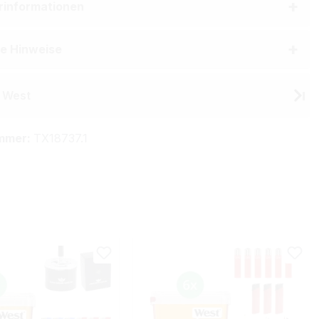
erinformationen
he Hinweise
 West
mmer:
TX18737.1