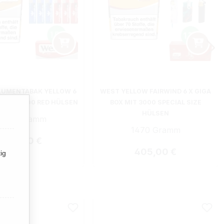
LUMENTABAK YELLOW 6
WEST YELLOW FAIRWIND 6 X GIGA
X MIT 3000 RED HÜLSEN
BOX MIT 3000 SPECIAL SIZE
HÜLSEN
1470 Gramm
1470 Gramm
Regulärer Preis:
407,50 €
Regulärer Preis:
405,00 €
ig