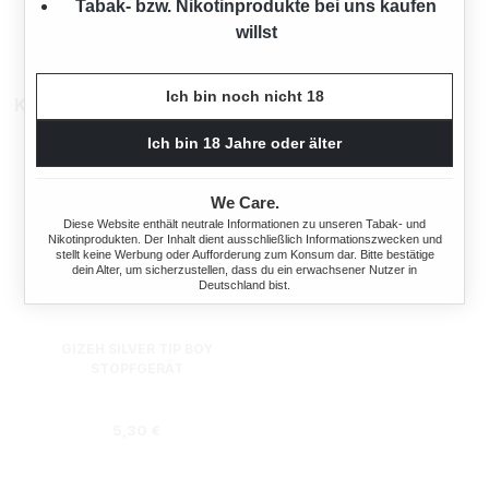
Tabak- bzw. Nikotinprodukte bei uns kaufen
willst
Ich bin noch nicht 18
Kunden kauften auch
Ich bin 18 Jahre oder älter
We Care.
Diese Website enthält neutrale Informationen zu unseren Tabak- und
Nikotinprodukten. Der Inhalt dient ausschließlich Informationszwecken und
stellt keine Werbung oder Aufforderung zum Konsum dar. Bitte bestätige
dein Alter, um sicherzustellen, dass du ein erwachsener Nutzer in
Deutschland bist.
GIZEH SILVER TIP BOY
STOPFGERÄT
Regulärer Preis:
5,30 €