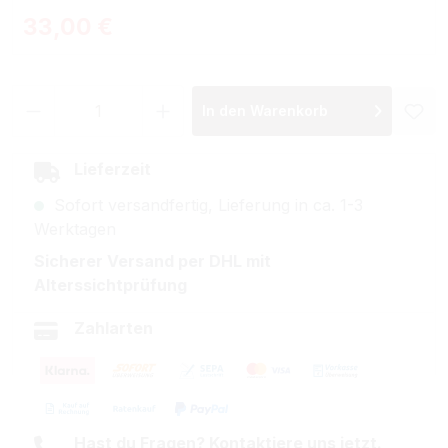
Regulärer Preis:
33,00 €
Produkt Anzahl: Gib den gewünschten Wer
In den Warenkorb
Lieferzeit
Sofort versandfertig, Lieferung in ca. 1-3
Werktagen
Sicherer Versand per DHL mit
Alterssichtprüfung
Zahlarten
Hast du Fragen? Kontaktiere uns jetzt.