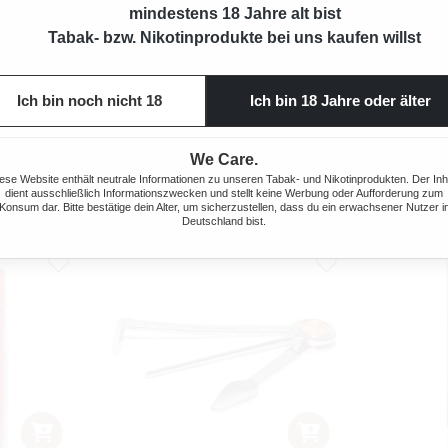
AROMATIC
BARSDORF´S BESTER AROMATIC
BARSDOR
mindestens 18 Jahre alt bist
BAK 10X
MIXTURE PFEIFENTABAK 8X DOSE
MIXTURE 
Tabak- bzw. Nikotinprodukte bei uns kaufen willst
MIT
1280 Gramm
m
Ich bin noch nicht 18
Ich bin 18 Jahre oder älter
144,00 €*
*
A
We Care.
ese Website enthält neutrale Informationen zu unseren Tabak- und Nikotinprodukten. Der Inh
dient ausschließlich Informationszwecken und stellt keine Werbung oder Aufforderung zum
Konsum dar. Bitte bestätige dein Alter, um sicherzustellen, dass du ein erwachsener Nutzer i
Deutschland bist.