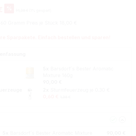
%
€
91,38 €
(1% gespart)
160 Gramm Preis je Stück 18,00 €
re Sparpakete. Einfach bestellen und sparen!
enfassung
5x
Barsdorf´s Bester Aromatic
Mixture 160g
90,00 €
uerzeuge
2x
Sturmfeuerzeug je 0.30 €
0,60 €
1,38 €
5x
Barsdorf´s Bester Aromatic Mixture
90,00 €