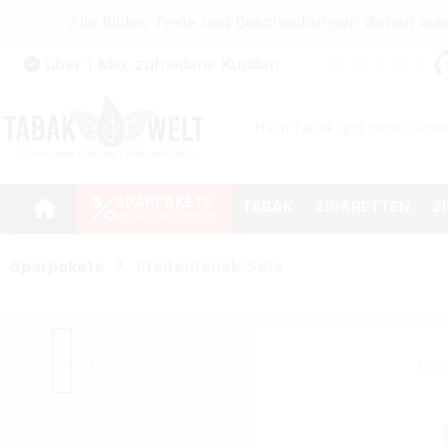
Alle Bilder, Texte und Beschreibungen dienen au
Zum Hauptinhalt springen
★
★
★
★
★
über 1 Mio. zufriedene Kunden
Zur Suche springen
Zur Hauptnavigation springen
SPARPAKETE
TABAK
ZIGARETTEN
Z
Sparpakete
Pfeifentabak-Sets
Bildergalerie überspringen