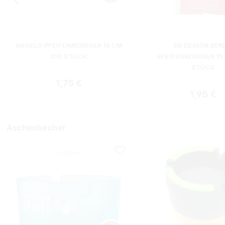
ANGELO PFEIFENREINIGER 15 CM
DB DESIGN BER
100 STÜCK
PFEIFENREINIGER 15
STÜCK
Regulärer Preis:
1,75 €
Reguläre
1,95 €
Aschenbecher