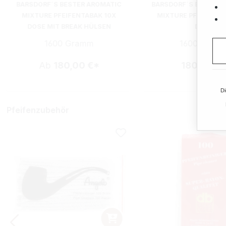
BARSDORF´S BESTER AROMATIC
BARSDORF´S BESTER 
MIXTURE PFEIFENTABAK 10X
MIXTURE PFEIFENTA
DOSE MIT BREAK HÜLSEN
DOSE
1600 Gramm
1600 Gram
Ab
180,00 €*
180,00 €
Di
Pfeifenzubehör