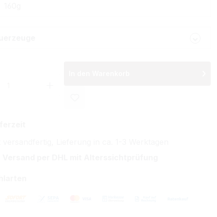
160g
uerzeuge
In den Warenkorb
 Anzahl: Gib den gewünschten Wert ein 
ferzeit
 versandfertig, Lieferung in ca. 1-3 Werktagen
 Versand per DHL mit Alterssichtprüfung
hlarten