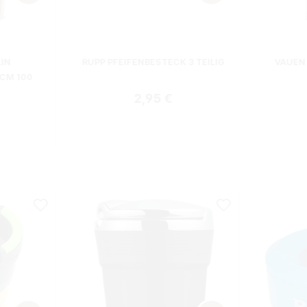
LIN
RUPP PFEIFENBESTECK 3 TEILIG
VAUEN 
 CM 100
Regulärer Preis:
2,95 €
r Preis: