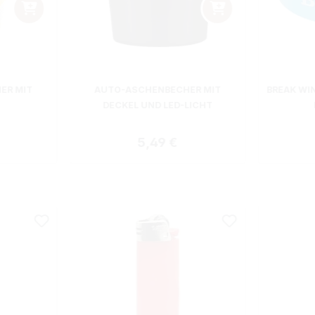
ER MIT
AUTO-ASCHENBECHER MIT
BREAK WI
DECKEL UND LED-LICHT
 Preis:
Regulärer Preis:
5,49 €