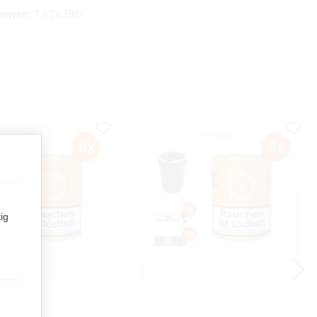
mmer:
TX26380
ig