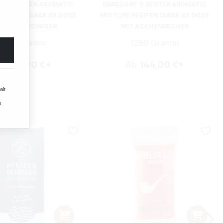
F´S BESTER AROMATIC
BARSDORF´S BESTER AROMATIC
PFEIFENTABAK 8X DOSE
MIXTURE PFEIFENTABAK 8X DOSE
 PFEIFENREINIGER
MIT ASCHENBECHER
1280 Gramm
1280 Gramm
b
144,00 €*
Ab
144,00 €*
alt
n