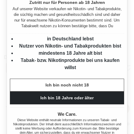
Zutritt nur für Personen ab 18 Jahren
Auf unserer Website verkaufen wir Nikotin- und Tabakprodukte,
STANGE BUFFALO RED
die süchtig machen und gesundheitsschädlich sind und daher
ZIGARETTEN ORIGINAL
nur für erwachsene Nikotin-Konsumenten bestimmt sind. Um
PACK
Tabakwelt nutzen zu können bestätige bitte, dass Du
200 Stück
in Deutschland lebst
64,00 €*
Nutzer von Nikotin- und Tabakprodukten bist
mindestens 18 Jahre alt bist
Das könnte dir auch gefallen
Tabak- bzw. Nikotinprodukte bei uns kaufen
willst
Ich bin noch nicht 18
Ich bin 18 Jahre oder älter
We Care.
Diese Website enthält neutrale Informationen zu unseren Tabak- und
MARLBORO CRAFTED GOLD
MARLBORO CRAFTED GOLD
Nikotinprodukten. Der Inhalt dient ausschließlich Informationszwecken und
stellt keine Werbung oder Aufforderung zum Konsum dar. Bitte bestätige
ZIGARETTEN 2XL
ZIGARETTEN 7XL
dein Alter, um sicherzustellen, dass du ein erwachsener Nutzer in