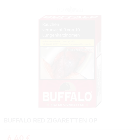
Bildergalerie überspringen
BUFFALO RED ZIGARETTEN OP
Regulärer Preis:
6,40 €