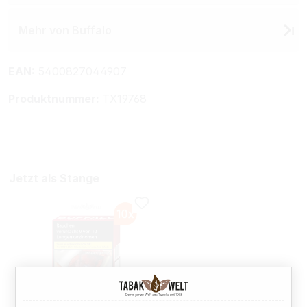
Mehr von Buffalo
EAN:
5400827044907
Produktnummer:
TX19768
Jetzt als Stange