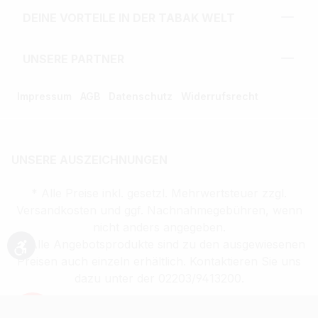
DEINE VORTEILE IN DER TABAK WELT
UNSERE PARTNER
Impressum
AGB
Datenschutz
Widerrufsrecht
UNSERE AUSZEICHNUNGEN
* Alle Preise inkl. gesetzl. Mehrwertsteuer zzgl.
Versandkosten und ggf. Nachnahmegebühren, wenn
nicht anders angegeben.
** Alle Angebotsprodukte sind zu den ausgewiesenen
Werkzeugleiste anzeigen
Preisen auch einzeln erhältlich. Kontaktieren Sie uns
dazu unter der 02203/9413200.
Verkauf altersbeschränkter Waren nur an