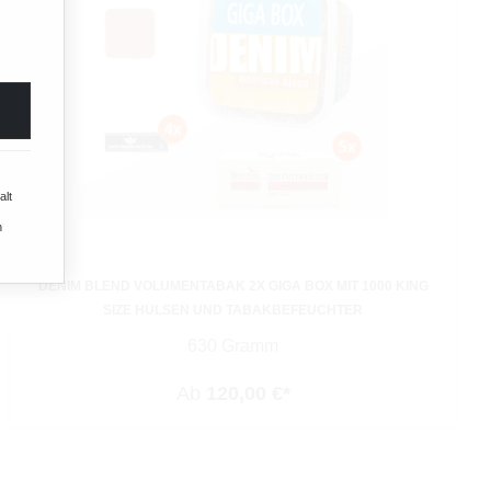
alt
n
DENIM BLEND VOLUMENTABAK 2X GIGA BOX MIT 1000 KING
SIZE HÜLSEN UND TABAKBEFEUCHTER
630 Gramm
Ab
120,00 €*