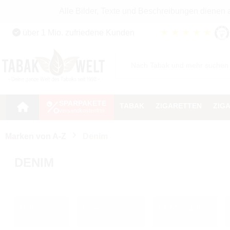
Alle Bilder, Texte und Beschreibungen dienen
Zum Hauptinhalt springen
★
★
★
★
★
über 1 Mio. zufriedene Kunden
Zur Suche springen
Zur Hauptnavigation springen
SPARPAKETE
TABAK
ZIGARETTEN
ZIG
Marken von A-Z
Denim
DENIM
Denim Tabak
Denim Zigaretten
Denim Zigarillos