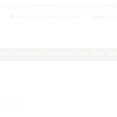
 ausschließlich Informationszwecken und sind nicht als Werbun
Kauf 
Bezahle einfach mit Paypal
ARREN
ZIGARILLOS
E-ZIGARETTEN
VEEV
VUSE
IQOS
Denim Hülsen