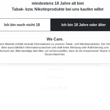
mindestens 18 Jahre alt bist
Tabak- bzw. Nikotinprodukte bei uns kaufen willst
Ich bin noch nicht 18
Ich bin 18 Jahre oder älter
We Care.
ese Website enthält neutrale Informationen zu unseren Tabak- und Nikotinprodukten. Der Inh
dient ausschließlich Informationszwecken und stellt keine Werbung oder Aufforderung zum
Konsum dar. Bitte bestätige dein Alter, um sicherzustellen, dass du ein erwachsener Nutzer i
Deutschland bist.
DENIM BLEND VOLUMENTABAK 2X GIGA BOX MIT 1000 HÜLSEN
UND ETUI
630 Gramm
Ab
120,00 €*