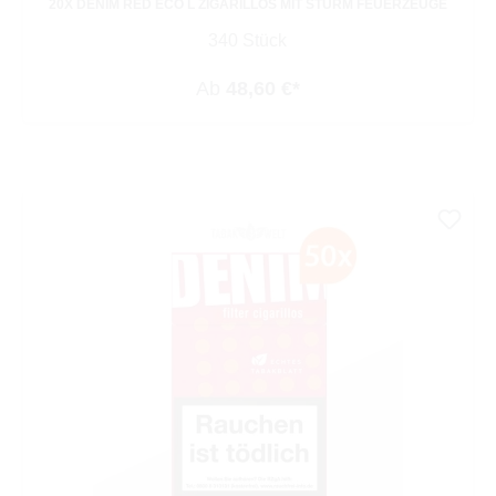
20X DENIM RED ECO L ZIGARILLOS MIT STURM FEUERZEUGE
340 Stück
Ab
48,60 €*