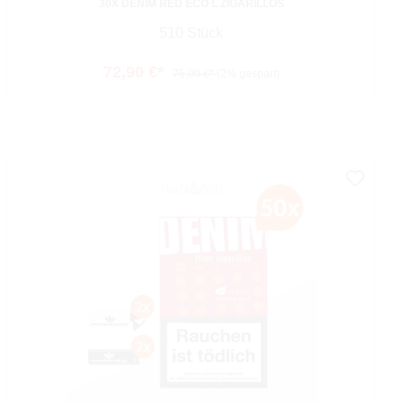
30X DENIM RED ECO L ZIGARILLOS
510 Stück
72,90 €*
75,00 €*
(2% gespart)