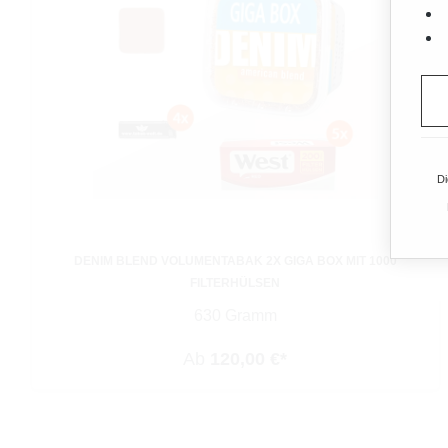
Di
DENIM BLEND VOLUMENTABAK 2X GIGA BOX MIT 1000
FILTERHÜLSEN
630 Gramm
Ab
120,00 €*