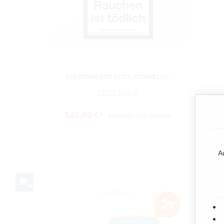
60X DENIM RED ECO L ZIGARILLOS
1020 Stück
145,80 €*
150,00 €*
(2% gespart)
A