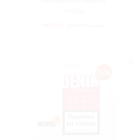
20X DENIM RED ECO L ZIGARILLOS
340 Stück
48,60 €*
50,00 €*
(2% gespart)