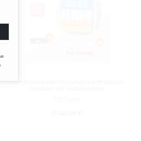
alt
n
DENIM BLEND VOLUMENTABAK 2X GIGA BOX MIT 1000 KING
SIZE HÜLSEN UND TABAKBEFEUCHTER
630 Gramm
Ab
120,00 €*