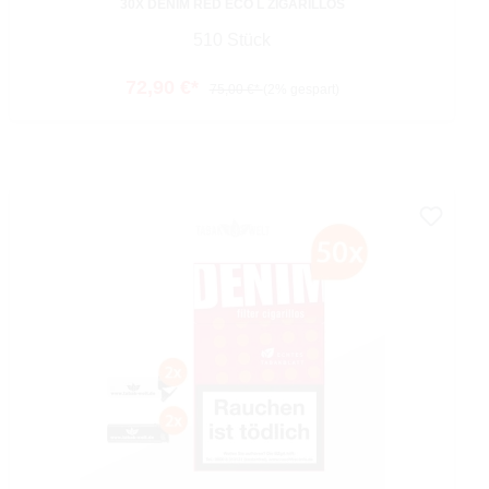
30X DENIM RED ECO L ZIGARILLOS
510 Stück
72,90 €*
75,00 €*
(2% gespart)