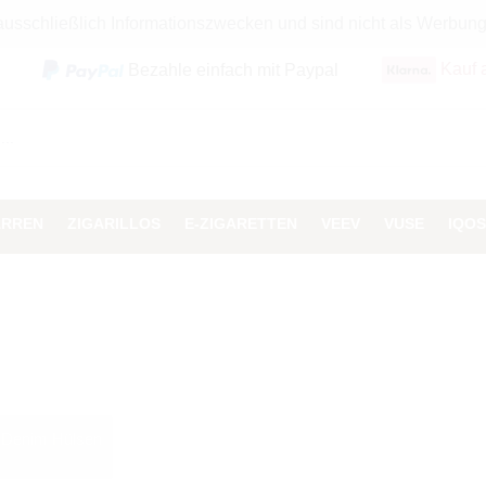
 ausschließlich Informationszwecken und sind nicht als Werbun
Kauf 
Bezahle einfach mit Paypal
ARREN
ZIGARILLOS
E-ZIGARETTEN
VEEV
VUSE
IQOS
Denim Hülsen