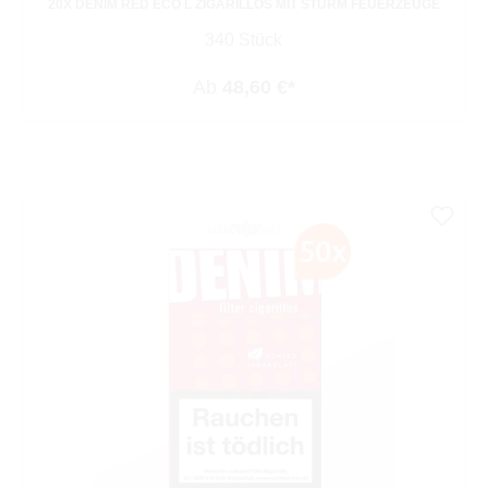
20X DENIM RED ECO L ZIGARILLOS MIT STURM FEUERZEUGE
340 Stück
Ab
48,60 €*