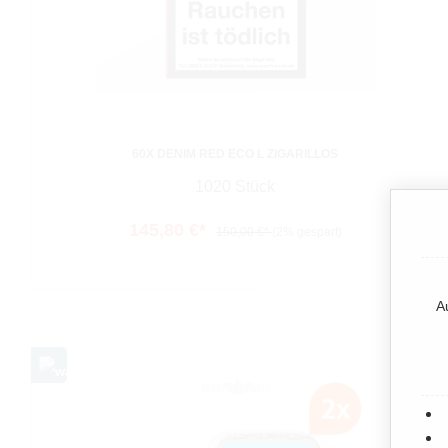
60X DENIM RED ECO L ZIGARILLOS
1020 Stück
145,80 €*
150,00 €*
(2% gespart)
A