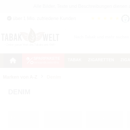
Alle Bilder, Texte und Beschreibungen dienen
Zum Hauptinhalt springen
★
★
★
★
★
über 1 Mio. zufriedene Kunden
Zur Suche springen
Zur Hauptnavigation springen
SPARPAKETE
TABAK
ZIGARETTEN
ZIG
Marken von A-Z
Denim
DENIM
Denim Tabak
Denim Zigaretten
Denim Zigarillos