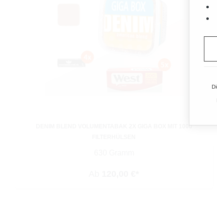
Di
DENIM BLEND VOLUMENTABAK 2X GIGA BOX MIT 1000
FILTERHÜLSEN
630 Gramm
Ab
120,00 €*