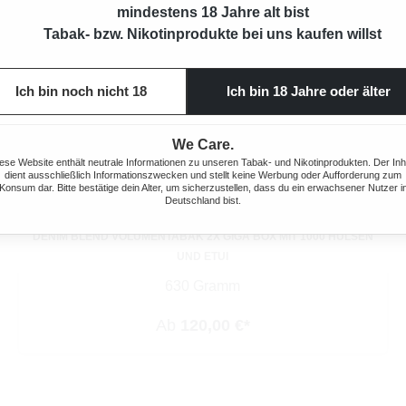
mindestens 18 Jahre alt bist
Tabak- bzw. Nikotinprodukte bei uns kaufen willst
Ich bin noch nicht 18
Ich bin 18 Jahre oder älter
We Care.
ese Website enthält neutrale Informationen zu unseren Tabak- und Nikotinprodukten. Der Inh
dient ausschließlich Informationszwecken und stellt keine Werbung oder Aufforderung zum
Konsum dar. Bitte bestätige dein Alter, um sicherzustellen, dass du ein erwachsener Nutzer i
Deutschland bist.
DENIM BLEND VOLUMENTABAK 2X GIGA BOX MIT 1000 HÜLSEN
UND ETUI
630 Gramm
Ab
120,00 €*