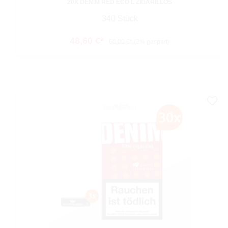
20X DENIM RED ECO L ZIGARILLOS
340 Stück
48,60 €*
50,00 €*
(2% gespart)