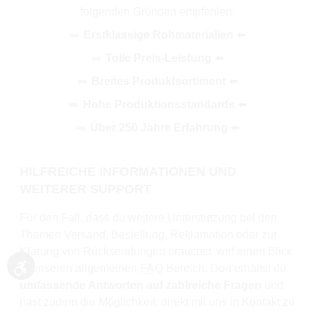
folgenden Gründen empfehlen:
➡️
Erstklassige Rohmaterialien
⬅️
➡️
Tolle Preis-Leistung
⬅️
➡️
Breites Produktsortiment
⬅️
➡️
Hohe Produktionsstandards
⬅️
➡️
Über 250 Jahre Erfahrung
⬅️
HILFREICHE INFORMATIONEN UND
WEITERER SUPPORT
Für den Fall, dass du weitere Unterstützung bei den
Themen Versand, Bestellung, Reklamation oder zur
Klärung von Rücksendungen brauchst, wirf einen Blick
in unseren allgemeinen
FAQ
Bereich. Dort erhältst du
Werkzeugleiste anzeigen
umfassende Antworten auf zahlreiche Fragen
und
hast zudem die Möglichkeit, direkt mit uns in Kontakt zu