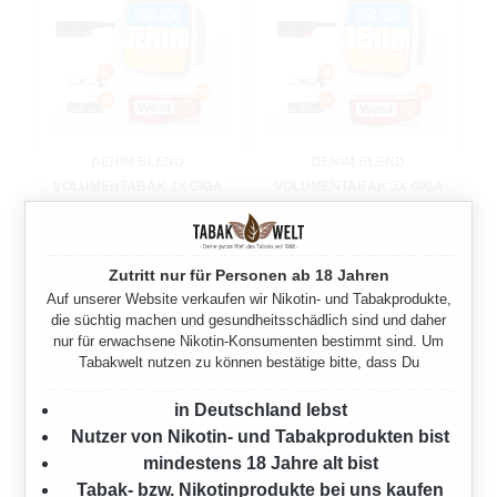
DENIM BLEND
DENIM BLEND
VOLUMENTABAK 3X GIGA
VOLUMENTABAK 3X GIGA
BOX MIT 2000 KING SIZE
BOX MIT 2000 SPECIAL
HÜLSEN
SIZE HÜLSEN
945 Gramm
945 Gramm
Zutritt nur für Personen ab 18 Jahren
Auf unserer Website verkaufen wir Nikotin- und Tabakprodukte,
Ab
180,00 €*
Ab
180,00 €*
die süchtig machen und gesundheitsschädlich sind und daher
nur für erwachsene Nikotin-Konsumenten bestimmt sind. Um
Tabakwelt nutzen zu können bestätige bitte, dass Du
in Deutschland lebst
Nutzer von Nikotin- und Tabakprodukten bist
mindestens 18 Jahre alt bist
Tabak- bzw. Nikotinprodukte bei uns kaufen