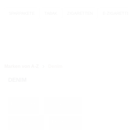
SPARPAKETE
TABAK
ZIGARETTEN
E-ZIGARETT
Marken von A-Z
Denim
DENIM
Denim Tabak
Denim Zigaretten
Denim Zigarillos
Denim Hülsen