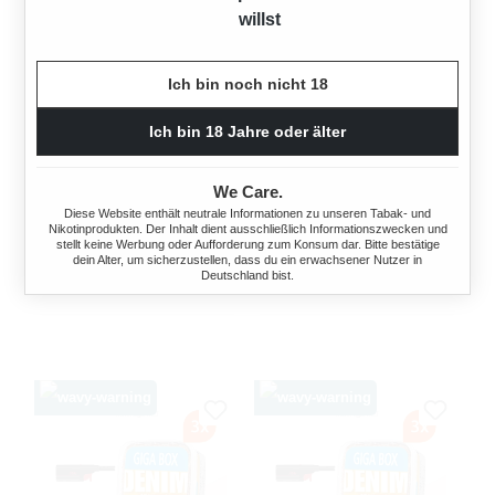
willst
Ich bin noch nicht 18
Ich bin 18 Jahre oder älter
DENIM BLEND
DENIM BLEND
VOLUMENTABAK 3X GIGA
VOLUMENTABAK 3X GIGA
We Care.
BOX MIT ETUI
BOX MIT FEUERZEUGEN
Diese Website enthält neutrale Informationen zu unseren Tabak- und
Nikotinprodukten. Der Inhalt dient ausschließlich Informationszwecken und
945 Gramm
945 Gramm
stellt keine Werbung oder Aufforderung zum Konsum dar. Bitte bestätige
dein Alter, um sicherzustellen, dass du ein erwachsener Nutzer in
Deutschland bist.
Ab
180,00 €*
Ab
180,00 €*