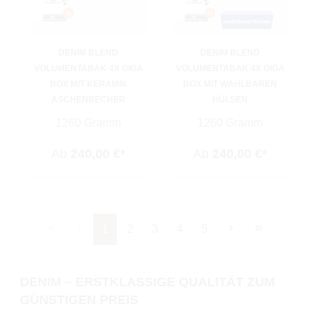
DENIM BLEND
DENIM BLEND
VOLUMENTABAK 4X GIGA
VOLUMENTABAK 4X GIGA
BOX MIT KERAMIK
BOX MIT WÄHLBAREN
ASCHENBECHER
HÜLSEN
1260 Gramm
1260 Gramm
Ab
240,00 €*
Ab
240,00 €*
Seite
Seite
Seite
Seite
Seite
1
2
3
4
5
DENIM – ERSTKLASSIGE QUALITÄT ZUM
GÜNSTIGEN PREIS