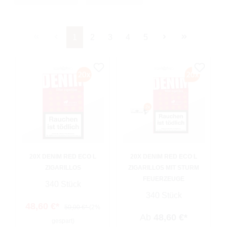
Seite
Seite
Seite
Seite
Seite
1
2
3
4
5
20X DENIM RED ECO L
20X DENIM RED ECO L
ZIGARILLOS
ZIGARILLOS MIT STURM
FEUERZEUGE
340 Stück
340 Stück
48,60 €*
50,00 €*
(2%
Ab
48,60 €*
gespart)