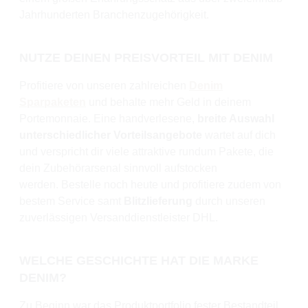
Jahrhunderten Branchenzugehörigkeit.
NUTZE DEINEN PREISVORTEIL MIT DENIM
Profitiere von unseren zahlreichen
Denim
Sparpaketen
und behalte mehr Geld in deinem
Portemonnaie. Eine handverlesene,
breite Auswahl
unterschiedlicher Vorteilsangebote
wartet auf dich
und verspricht dir viele attraktive rundum Pakete, die
dein Zubehörarsenal sinnvoll aufstocken
werden.
Bestelle noch heute und profitiere zudem von
bestem Service samt
Blitzlieferung
durch unseren
zuverlässigen Versanddienstleister DHL.
WELCHE GESCHICHTE HAT DIE MARKE
DENIM?
Zu Beginn war das Produktportfolio fester Bestandteil