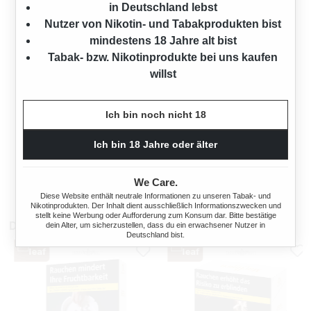
in Deutschland lebst
Nutzer von Nikotin- und Tabakprodukten bist
mindestens 18 Jahre alt bist
Tabak- bzw. Nikotinprodukte bei uns kaufen
willst
Ich bin noch nicht 18
STANGE DUCAL PLUS
ZIGARETTEN GREEN
MENTHOL XL
Ich bin 18 Jahre oder älter
200 Stück
We Care.
Regulärer Preis:
72,00 €
Diese Website enthält neutrale Informationen zu unseren Tabak- und
Nikotinprodukten. Der Inhalt dient ausschließlich Informationszwecken und
stellt keine Werbung oder Aufforderung zum Konsum dar. Bitte bestätige
Das könnte dir auch gefallen
dein Alter, um sicherzustellen, dass du ein erwachsener Nutzer in
Deutschland bist.