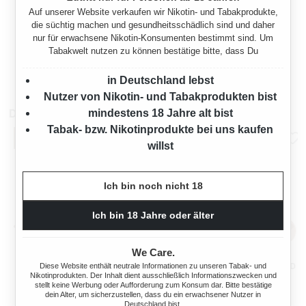
STANGE KING RED
Auf unserer Website verkaufen wir Nikotin- und Tabakprodukte,
ZIGARETTEN 100 LONG
die süchtig machen und gesundheitsschädlich sind und daher
SIZE
nur für erwachsene Nikotin-Konsumenten bestimmt sind. Um
200 Stück
Tabakwelt nutzen zu können bestätige bitte, dass Du
65,00 €*
in Deutschland lebst
Nutzer von Nikotin- und Tabakprodukten bist
Das könnte dir auch gefallen
mindestens 18 Jahre alt bist
Tabak- bzw. Nikotinprodukte bei uns kaufen
willst
Ich bin noch nicht 18
Ich bin 18 Jahre oder älter
We Care.
MARLBORO CRAFTED GOLD
MARLBORO CRAFTED GOLD
Diese Website enthält neutrale Informationen zu unseren Tabak- und
Nikotinprodukten. Der Inhalt dient ausschließlich Informationszwecken und
ZIGARETTEN 2XL
ZIGARETTEN 7XL
stellt keine Werbung oder Aufforderung zum Konsum dar. Bitte bestätige
dein Alter, um sicherzustellen, dass du ein erwachsener Nutzer in
28 Stück
60 Stück
Deutschland bist.