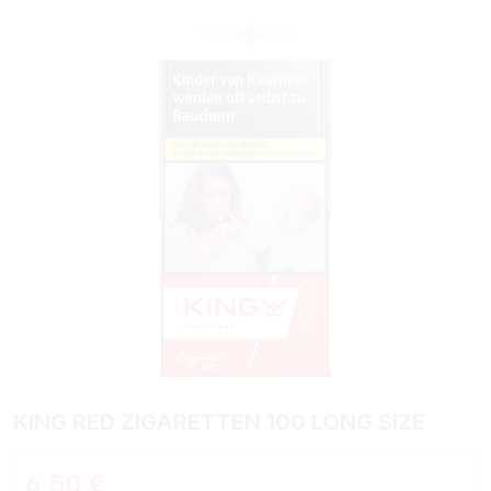
Bildergalerie überspringen
KING RED ZIGARETTEN 100 LONG SIZE
Regulärer Preis:
6,50 €