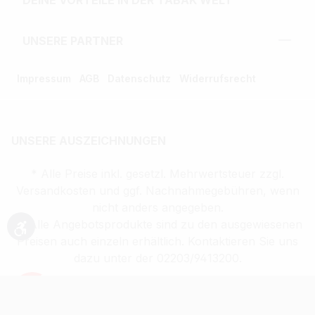
DEINE VORTEILE IN DER TABAK WELT
UNSERE PARTNER
Impressum
AGB
Datenschutz
Widerrufsrecht
UNSERE AUSZEICHNUNGEN
* Alle Preise inkl. gesetzl. Mehrwertsteuer zzgl.
Versandkosten und ggf. Nachnahmegebühren, wenn
nicht anders angegeben.
** Alle Angebotsprodukte sind zu den ausgewiesenen
Werkzeugleiste anzeigen
Preisen auch einzeln erhältlich. Kontaktieren Sie uns
dazu unter der 02203/9413200.
Verkauf altersbeschränkter Waren nur an
Volljährige (ab 18 Jahren)