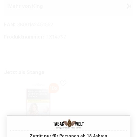
Mehr von King
EAN:
3800162451552
Produktnummer:
TX14797
Jetzt als Stange
Zutritt nur für Personen ab 18 Jahren