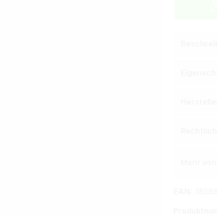
Beschrei
Eigensch
Herstell
Rechtlic
Mehr von
EAN:
38588
Produktnu