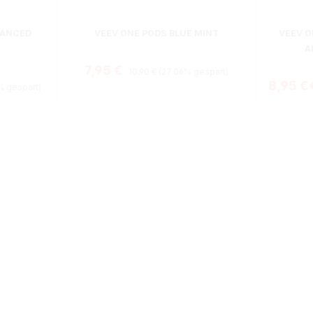
ewertung von 5 von 5 Sternen
LANCED
VEEV ONE PODS BLUE MINT
VEEV O
A
Regulärer Preis:
Verkaufspreis:
7,95 €
10,90 €
(27.06% gespart)
s:
8,95 €
% gespart)