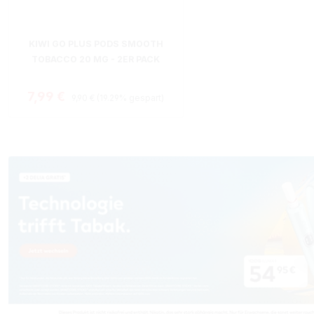
KIWI GO PLUS PODS SMOOTH
TOBACCO 20 MG - 2ER PACK
Regulärer Preis:
Verkaufspreis:
7,99 €
9,90 €
(19.29% gespart)