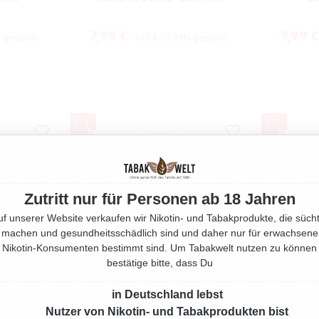
is:
Regulärer Preis:
Verkaufspreis:
Verkau
7,99 €
7,99 
 gespart)
9,90 €
(19.29% gespart)
Zutritt nur für Personen ab 18 Jahren
uf unserer Website verkaufen wir Nikotin- und Tabakprodukte, die sücht
machen und gesundheitsschädlich sind und daher nur für erwachsene
Nikotin-Konsumenten bestimmt sind. Um Tabakwelt nutzen zu können
bestätige bitte, dass Du
in Deutschland lebst
Nutzer von Nikotin- und Tabakprodukten bist