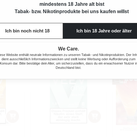
ETTE AKKU
KIWI GO PLUS E-ZIGARETTE AKKU
KIWI GO 
mindestens 18 Jahre alt bist
E
PURPLE
Tabak- bzw. Nikotinprodukte bei uns kaufen willst
is:
Regulärer Preis:
Verkaufspreis:
Verkau
7,90 €
7,90 
% gespart)
8,90 €
(11.24% gespart)
Ich bin noch nicht 18
Ich bin 18 Jahre oder älter
We Care.
ese Website enthält neutrale Informationen zu unseren Tabak- und Nikotinprodukten. Der Inh
dient ausschließlich Informationszwecken und stellt keine Werbung oder Aufforderung zum
Konsum dar. Bitte bestätige dein Alter, um sicherzustellen, dass du ein erwachsener Nutzer i
Deutschland bist.