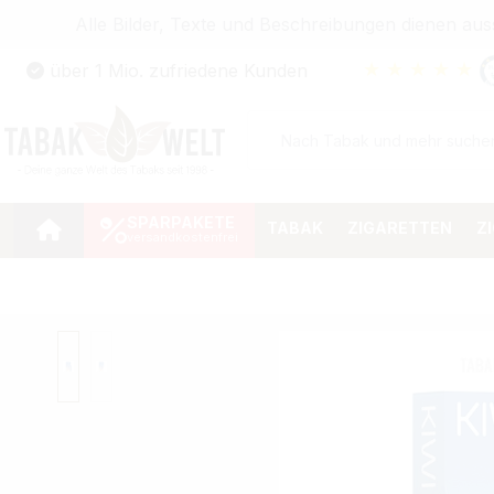
Alle Bilder, Texte und Beschreibungen dienen au
Zum Hauptinhalt springen
★
★
★
★
★
über 1 Mio. zufriedene Kunden
Zur Suche springen
Zur Hauptnavigation springen
SPARPAKETE
TABAK
ZIGARETTEN
Z
Bildergalerie überspringen