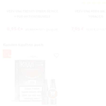
Durchschnittliche B
VEEV ONE FRESHY GREEN DEVICE
VEEV ONE PODS BA
+ POD AKTIONSBUNDLE
TOBACCO
Regulärer Prei
Verkaufspreis:
8,95 €*
7,95 €
20,80 €*
(56% gespart)
10,90 €
(27.06
Kunden kauften auch