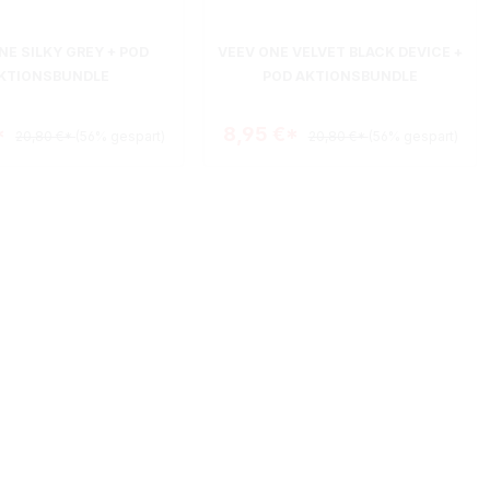
NE SILKY GREY + POD
VEEV ONE VELVET BLACK DEVICE +
KTIONSBUNDLE
POD AKTIONSBUNDLE
*
8,95 €*
20,80 €*
(56% gespart)
20,80 €*
(56% gespart)