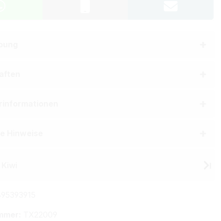
bung
aften
erinformationen
he Hinweise
 Kiwi
95393915
mmer:
TX22009