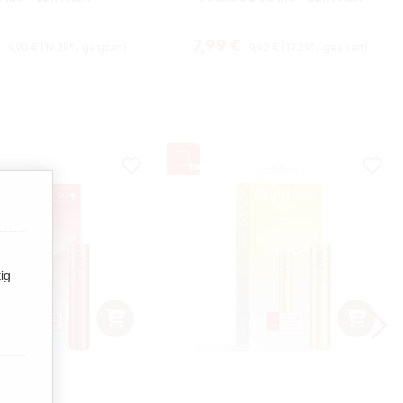
Regulärer Preis:
Regulärer Preis:
fspreis:
Verkaufspreis:
€
7,99 €
9,90 €
(19.29% gespart)
9,90 €
(19.29% gespart)
ig