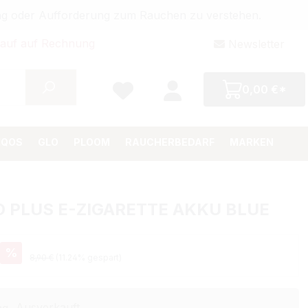
bung oder Aufforderung zum Rauchen zu verstehen.
auf auf Rechnung
Newsletter
0,00 €*
IQOS
GLO
PLOOM
RAUCHERBEDARF
MARKEN
O PLUS E-ZIGARETTE AKKU BLUE
eis:
%
Regulärer Preis:
8,90 €
(11.24% gespart)
Ausverkauft