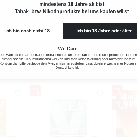
mindestens 18 Jahre alt bist
Tabak- bzw. Nikotinprodukte bei uns kaufen willst
ETTE AKKU
KIWI GO PLUS E-ZIGARETTE AKKU
KIWI GO 
Ich bin noch nicht 18
Ich bin 18 Jahre oder älter
DARK BRONZE
We Care.
is:
Regulärer Preis:
Verkaufspreis:
Verkau
7,90 €
7,90 
% gespart)
8,90 €
(11.24% gespart)
ese Website enthält neutrale Informationen zu unseren Tabak- und Nikotinprodukten. Der Inh
dient ausschließlich Informationszwecken und stellt keine Werbung oder Aufforderung zum
Konsum dar. Bitte bestätige dein Alter, um sicherzustellen, dass du ein erwachsener Nutzer i
Deutschland bist.