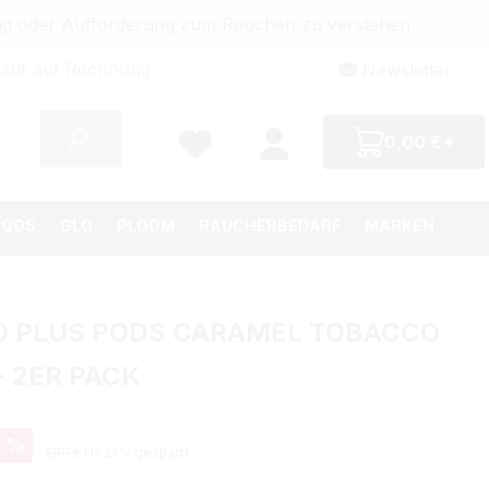
bung oder Aufforderung zum Rauchen zu verstehen.
auf auf Rechnung
Newsletter
0,00 €*
IQOS
GLO
PLOOM
RAUCHERBEDARF
MARKEN
O PLUS PODS CARAMEL TOBACCO
- 2ER PACK
eis:
%
Regulärer Preis:
9,90 €
(19.29% gespart)