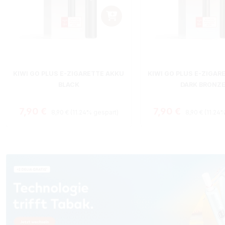
KIWI GO PLUS E-ZIGARETTE AKKU
KIWI GO PLUS E-ZIGAR
BLACK
DARK BRONZ
Regulärer Preis:
Regulärer Pre
Verkaufspreis:
Verkaufspreis:
7,90 €
7,90 €
8,90 €
(11.24% gespart)
8,90 €
(11.24