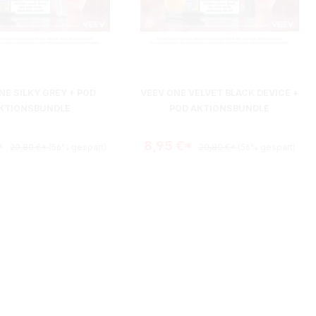
NE SILKY GREY + POD
VEEV ONE VELVET BLACK DEVICE +
KTIONSBUNDLE
POD AKTIONSBUNDLE
*
8,95 €*
20,80 €*
(56% gespart)
20,80 €*
(56% gespart)