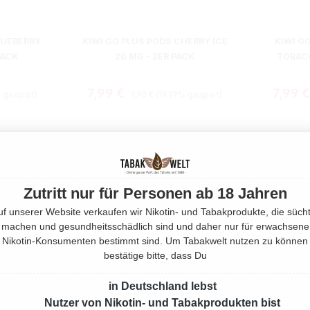
LUEBERRY
KIWI GO PLUS PODS CHERRY ICE
KIWI G
PACK
20 MG - 2ER PACK
TOBACC
is:
Regulärer Preis:
Verkaufspreis:
Verkau
7,99 €
7,99 
 gespart)
9,90 €
(19.29% gespart)
Zutritt nur für Personen ab 18 Jahren
uf unserer Website verkaufen wir Nikotin- und Tabakprodukte, die sücht
machen und gesundheitsschädlich sind und daher nur für erwachsene
Nikotin-Konsumenten bestimmt sind. Um Tabakwelt nutzen zu können
bestätige bitte, dass Du
in Deutschland lebst
Nutzer von Nikotin- und Tabakprodukten bist