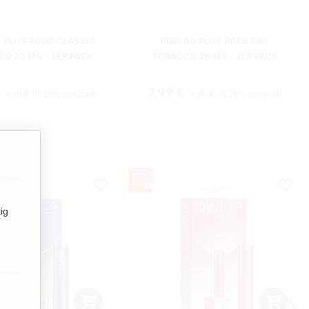
O PLUS PODS CLASSIC
KIWI GO PLUS PODS DRY
O 20 MG - 2ER PACK
TOBACCO 20 MG - 2ER PACK
Regulärer Preis:
Regulärer Preis:
fspreis:
Verkaufspreis:
€
7,99 €
9,90 €
(19.29% gespart)
9,90 €
(19.29% gespart)
ig