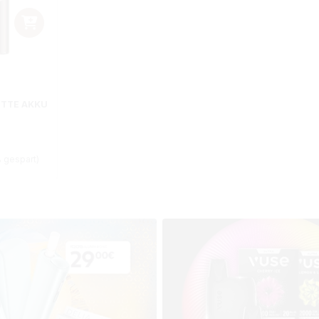
ETTE AKKU
E
is:
% gespart)