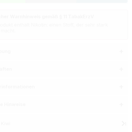
cher Warnhinweis gemäß § 11 TabakErzV
odukt enthält Nikotin: einen Stoff, der sehr stark
 macht.
bung
aften
erinformationen
he Hinweise
 Kiwi