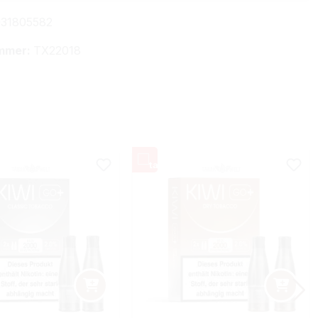
31805582
mmer:
TX22018