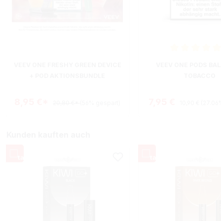
Durchschnittliche B
VEEV ONE FRESHY GREEN DEVICE
VEEV ONE PODS BA
+ POD AKTIONSBUNDLE
TOBACCO
Regulärer Prei
Verkaufspreis:
8,95 €*
7,95 €
20,80 €*
(56% gespart)
10,90 €
(27.06
Kunden kauften auch