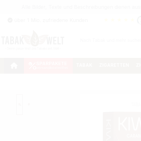
Alle Bilder, Texte und Beschreibungen dienen au
Zum Hauptinhalt springen
★
★
★
★
★
über 1 Mio. zufriedene Kunden
Zur Suche springen
Zur Hauptnavigation springen
SPARPAKETE
TABAK
ZIGARETTEN
Z
Bildergalerie überspringen