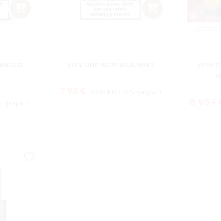
ewertung von 5 von 5 Sternen
LANCED
VEEV ONE PODS BLUE MINT
VEEV O
A
Regulärer Preis:
Verkaufspreis:
7,95 €
10,90 €
(27.06% gespart)
s:
8,95 €
% gespart)