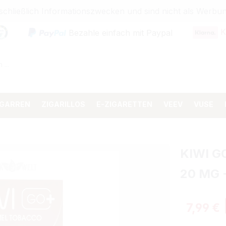
sschließlich Informationszwecken und sind nicht als Wer
K
Bezahle einfach mit Paypal
IGARREN
ZIGARILLOS
E-ZIGARETTEN
VEEV
VUSE
KIWI G
20 MG 
Verkaufspr
7,99 €