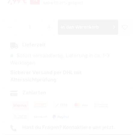
7,99 €
Regulärer Preis:
9,90 €
(19.29% gespart)
Produkt Anzahl: Gib den gewünschten Wer
In den Warenkorb
Lieferzeit
Sofort versandfertig, Lieferung in ca. 1-3
Werktagen
Sicherer Versand per DHL mit
Alterssichtprüfung
Zahlarten
Hast du Fragen? Kontaktiere uns jetzt.