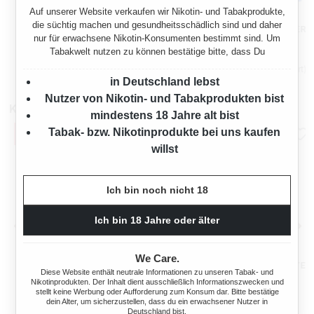
Auf unserer Website verkaufen wir Nikotin- und Tabakprodukte,
KIWI GO PLUS PODS
KIWI GO PLUS PODS
die süchtig machen und gesundheitsschädlich sind und daher
BANANA ICE 20 MG - 2ER
BLUEBERRY ICE 20 MG - 2ER
nur für erwachsene Nikotin-Konsumenten bestimmt sind. Um
PACK
PACK
Tabakwelt nutzen zu können bestätige bitte, dass Du
Regulärer Preis:
Regulärer Preis:
Verkaufspreis:
Verkaufspreis:
7,99 €
7,99 €
9,90 €
(19.29% gespart)
9,90 €
(19.29% gespart)
in Deutschland lebst
Nutzer von Nikotin- und Tabakprodukten bist
Kompatibel mit
mindestens 18 Jahre alt bist
Tabak- bzw. Nikotinprodukte bei uns kaufen
willst
Ich bin noch nicht 18
Ich bin 18 Jahre oder älter
We Care.
KIWI GO PLUS E-ZIGARETTE
KIWI GO PLUS E-ZIGARETTE
Diese Website enthält neutrale Informationen zu unseren Tabak- und
AKKU BLACK
AKKU BLUE
Nikotinprodukten. Der Inhalt dient ausschließlich Informationszwecken und
stellt keine Werbung oder Aufforderung zum Konsum dar. Bitte bestätige
dein Alter, um sicherzustellen, dass du ein erwachsener Nutzer in
Deutschland bist.
Regulärer Preis:
Regulärer Preis: