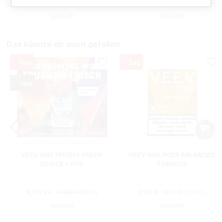
Verkaufspreis:
Verkaufspreis:
7,90 €
7,90 €
8,90 €
(11.24%
8,90 €
(11.24%
gespart)
gespart)
Das könnte dir auch gefallen
VEEV ONE FRESHY GREEN
VEEV ONE PODS BALANCED
DEVICE + POD
TOBACCO
AKTIONSBUNDLE
Regulärer Preis:
Verkaufspreis:
8,95 €*
7,95 €
20,80 €*
(56%
10,90 €
(27.06%
gespart)
gespart)