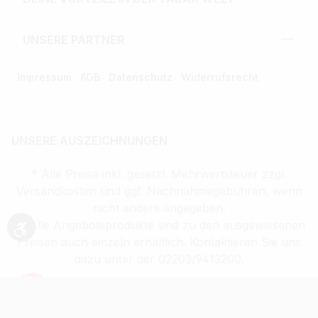
UNSERE PARTNER
Impressum
AGB
Datenschutz
Widerrufsrecht
UNSERE AUSZEICHNUNGEN
* Alle Preise inkl. gesetzl. Mehrwertsteuer zzgl.
Versandkosten und ggf. Nachnahmegebühren, wenn
nicht anders angegeben.
** Alle Angebotsprodukte sind zu den ausgewiesenen
Werkzeugleiste anzeigen
Preisen auch einzeln erhältlich. Kontaktieren Sie uns
dazu unter der 02203/9413200.
Verkauf altersbeschränkter Waren nur an
Volljährige (ab 18 Jahren)