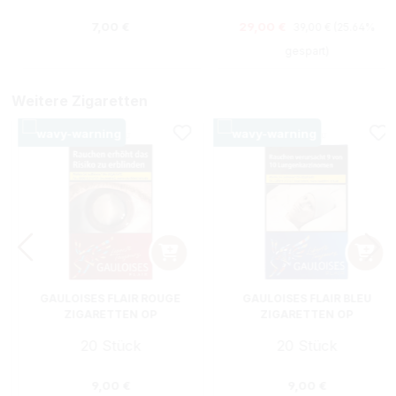
Regulärer Preis:
Regulärer Preis:
Verkaufspreis:
7,00 €
29,00 €
39,00 €
(25.64%
gespart)
Weitere Zigaretten
GAULOISES FLAIR ROUGE
GAULOISES FLAIR BLEU
ZIGARETTEN OP
ZIGARETTEN OP
20 Stück
20 Stück
s:
Regulärer Preis:
Regulärer Preis
9,00 €
9,00 €