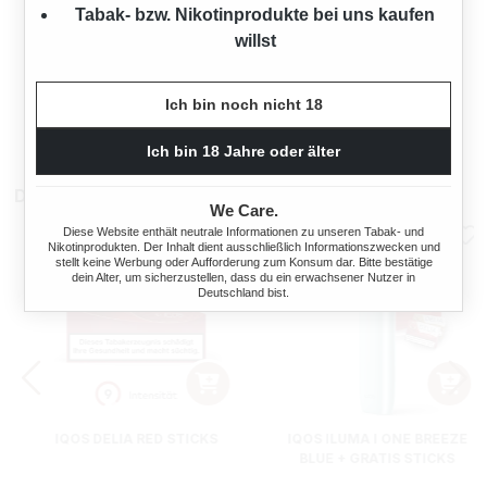
Tabak- bzw. Nikotinprodukte bei uns kaufen
STANGE L&M SIMPLY BLUE
willst
ZIGARETTEN ORIGINAL
PACK
200 Stück
Ich bin noch nicht 18
90,00 €*
Ich bin 18 Jahre oder älter
Das könnte dir auch gefallen
We Care.
Diese Website enthält neutrale Informationen zu unseren Tabak- und
Nikotinprodukten. Der Inhalt dient ausschließlich Informationszwecken und
stellt keine Werbung oder Aufforderung zum Konsum dar. Bitte bestätige
dein Alter, um sicherzustellen, dass du ein erwachsener Nutzer in
Deutschland bist.
IQOS DELIA RED STICKS
IQOS ILUMA I ONE BREEZE
BLUE + GRATIS STICKS