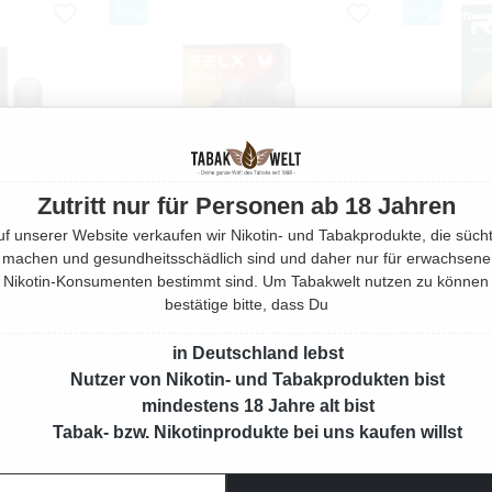
Zutritt nur für Personen ab 18 Jahren
uf unserer Website verkaufen wir Nikotin- und Tabakprodukte, die sücht
machen und gesundheitsschädlich sind und daher nur für erwachsene
Nikotin-Konsumenten bestimmt sind. Um Tabakwelt nutzen zu können
bestätige bitte, dass Du
FINITY 2
RELX E-ZIGARETTE INFINITY 2
REL
HRWEG
OBSIDIAN BLACK MEHRWEG
in Deutschland lebst
Nutzer von Nikotin- und Tabakprodukten bist
 Preis:
Regulärer Preis:
24,90 €
mindestens 18 Jahre alt bist
Tabak- bzw. Nikotinprodukte bei uns kaufen willst