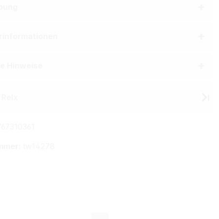
bung
erinformationen
he Hinweise
 Relx
67310361
mmer:
tw14278