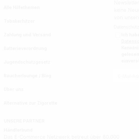
Newslette
Alle Hilfethemen
keine Neui
von unser
Tabakerhitzer
Datenschutz
Zahlung und Versand
Ich hab
Datens
Kenntn
Batterieverordnung
gelesen
einvers
Jugendschutzgesetz
Raucherlounge / Blog
Über uns
Alternative zur Zigarette
UNSERE PARTNER
Händlerbund
Das E-Commerce Netzwerk betreut über 80.000