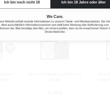
Ich bin noch nicht 18
Ich bin 18 Jahre oder älter
We Care.
ese Website enthält neutrale Informationen zu unseren Tabak- und Nikotinprodukten. Der Inh
dient ausschließlich Informationszwecken und stellt keine Werbung oder Aufforderung zum
Konsum dar. Bitte bestätige dein Alter, um sicherzustellen, dass du ein erwachsener Nutzer i
Deutschland bist.
SPLASH /
RELX POD CREAMY LEMON 2 X 9,9
RELX P
 MG/ML
MG/ML
FOREST
r Preis:
Regulärer Preis:
8,95 €