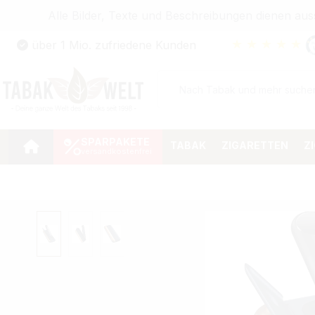
Alle Bilder, Texte und Beschreibungen dienen au
Zum Hauptinhalt springen
★
★
★
★
★
über 1 Mio. zufriedene Kunden
Zur Suche springen
Zur Hauptnavigation springen
SPARPAKETE
TABAK
ZIGARETTEN
Z
Bildergalerie überspringen