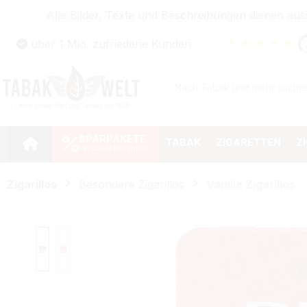
Alle Bilder, Texte und Beschreibungen dienen au
Zum Hauptinhalt springen
★
★
★
★
★
über 1 Mio. zufriedene Kunden
Zur Suche springen
Zur Hauptnavigation springen
SPARPAKETE
TABAK
ZIGARETTEN
Z
Zigarillos
Besondere Zigarillos
Vanille Zigarillos
Bildergalerie überspringen