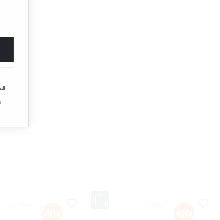
alt
n