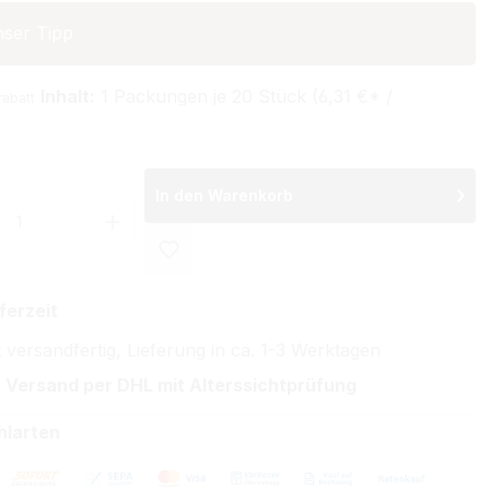
ser Tipp
Inhalt:
1 Packungen je 20 Stück (6,31 €* /
rabatt
In den Warenkorb
 Anzahl: Gib den gewünschten Wert ein 
ferzeit
 versandfertig, Lieferung in ca. 1-3 Werktagen
 Versand per DHL mit Alterssichtprüfung
hlarten