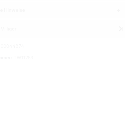
he Hinweise
Villiger
400044874
mmer:
TW11253