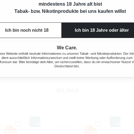
mindestens 18 Jahre alt bist
Tabak- bzw. Nikotinprodukte bei uns kaufen willst
Ich bin noch nicht 18
Ich bin 18 Jahre oder älter
We Care.
ese Website enthält neutrale Informationen zu unseren Tabak- und Nikotinprodukten. Der Inh
dient ausschließlich Informationszwecken und stellt keine Werbung oder Aufforderung zum
Konsum dar. Bitte bestätige dein Alter, um sicherzustellen, dass du ein erwachsener Nutzer i
Deutschland bist.
ER 20 X 20
VILLIGER RED MINI FILTER 30 X 20
STÜCK
Preis:
Regulärer Preis:
182,50 €