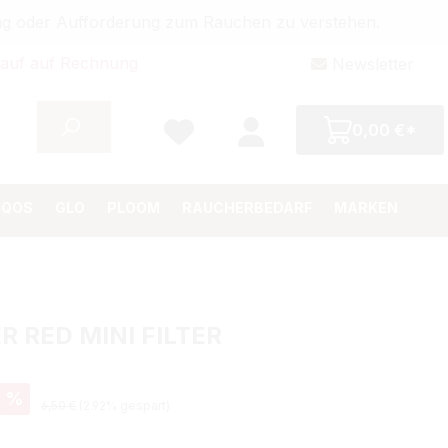
bung oder Aufforderung zum Rauchen zu verstehen.
auf auf Rechnung
Newsletter
0,00 €*
IQOS
GLO
PLOOM
RAUCHERBEDARF
MARKEN
ER RED MINI FILTER
eis:
%
Regulärer Preis:
6,50 €
(2.92% gespart)