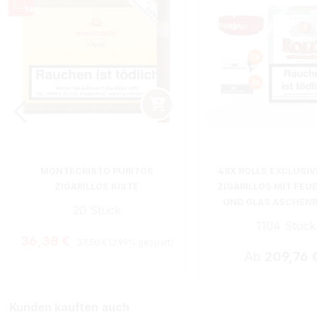
MONTECRISTO PURITOS
48X ROLLS EXCLUSIV
ZIGARILLOS KISTE
ZIGARILLOS MIT FEU
UND GLAS ASCHEN
20 Stück
1104 Stück
Regulärer Preis:
Verkaufspreis:
36,38 €
37,50 €
(2.99% gespart)
Ab
209,76 
Kunden kauften auch