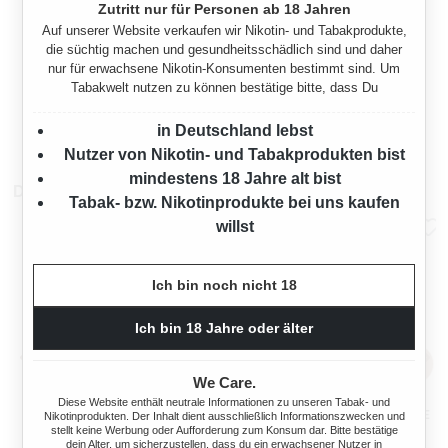
Zutritt nur für Personen ab 18 Jahren
Auf unserer Website verkaufen wir Nikotin- und Tabakprodukte,
STANGE VOGUE CARACTÈRE
die süchtig machen und gesundheitsschädlich sind und daher
BLEUE ZIGARETTEN
nur für erwachsene Nikotin-Konsumenten bestimmt sind. Um
ORIGINAL PACK
200 Stück
Tabakwelt nutzen zu können bestätige bitte, dass Du
in Deutschland lebst
94,00 €*
Nutzer von Nikotin- und Tabakprodukten bist
mindestens 18 Jahre alt bist
Das könnte dir auch gefallen
Tabak- bzw. Nikotinprodukte bei uns kaufen
willst
Ich bin noch nicht 18
Ich bin 18 Jahre oder älter
We Care.
Diese Website enthält neutrale Informationen zu unseren Tabak- und
IQOS DELIA RED STICKS
IQOS ILUMA I ONE BREEZE
Nikotinprodukten. Der Inhalt dient ausschließlich Informationszwecken und
stellt keine Werbung oder Aufforderung zum Konsum dar. Bitte bestätige
BLUE + GRATIS STICKS
dein Alter, um sicherzustellen, dass du ein erwachsener Nutzer in