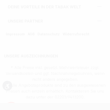
DEINE VORTEILE IN DER TABAK WELT
UNSERE PARTNER
Impressum
AGB
Datenschutz
Widerrufsrecht
UNSERE AUSZEICHNUNGEN
* Alle Preise inkl. gesetzl. Mehrwertsteuer zzgl.
Versandkosten und ggf. Nachnahmegebühren, wenn
nicht anders angegeben.
** Alle Angebotsprodukte sind zu den ausgewiesenen
Werkzeugleiste anzeigen
Preisen auch einzeln erhältlich. Kontaktieren Sie uns
dazu unter der 02203/9413200.
Verkauf altersbeschränkter Waren nur an