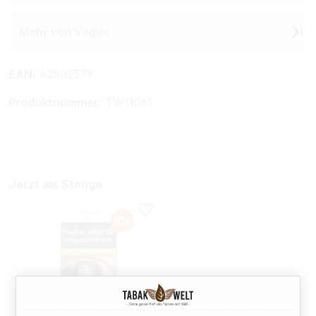
Mehr von Vogue
EAN:
42502579
Produktnummer:
TW11061
Jetzt als Stange