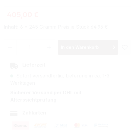
Regulärer Preis:
405,00 €
Inhalt:
6 * 245 Gramm Preis je Stück 64,95 €
Produkt Anzahl: Gib den gewünschten Wer
In den Warenkorb
Lieferzeit
Sofort versandfertig, Lieferung in ca. 1-3
Werktagen
Sicherer Versand per DHL mit
Alterssichtprüfung
Zahlarten