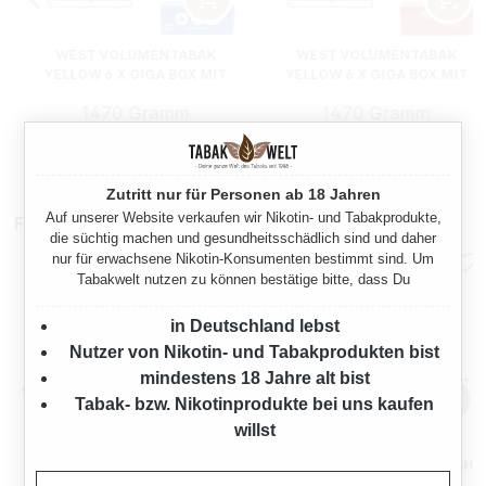
WEST VOLUMENTABAK
WEST VOLUMENTABAK
YELLOW 6 X GIGA BOX MIT
YELLOW 6 X GIGA BOX MIT
3000 OCB HÜLSEN UND
3000 KING SIZE HÜLSEN
1470 Gramm
1470 Gramm
ASCHENBECHER
UND ETUI
Regulärer Preis:
Regulärer Preis:
411,25 €
410,50 €
Zutritt nur für Personen ab 18 Jahren
Auf unserer Website verkaufen wir Nikotin- und Tabakprodukte,
Filterhülsen
die süchtig machen und gesundheitsschädlich sind und daher
nur für erwachsene Nikotin-Konsumenten bestimmt sind. Um
Tabakwelt nutzen zu können bestätige bitte, dass Du
in Deutschland lebst
Nutzer von Nikotin- und Tabakprodukten bist
mindestens 18 Jahre alt bist
Tabak- bzw. Nikotinprodukte bei uns kaufen
willst
ELIXYR
GIZEH FILTERHÜLSEN FRESH
ZIGARETTENHÜLSEN KING
CLIQ 100