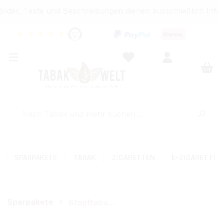
der, Texte und Beschreibungen dienen ausschließlich Inf
★
★
★
★
★
SPARPAKETE
TABAK
ZIGARETTEN
E-ZIGARETT
Sparpakete
Stopftabak-Sets (Volumen)