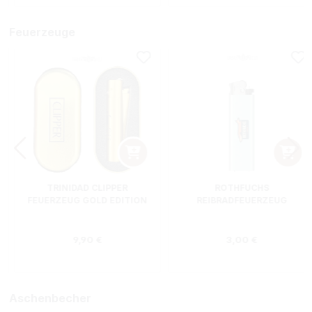
Feuerzeuge
TRINIDAD CLIPPER
ROTHFUCHS
FEUERZEUG GOLD EDITION
REIBRADFEUERZEUG
Regulärer Preis:
Regulärer Preis
9,90 €
3,00 €
Aschenbecher