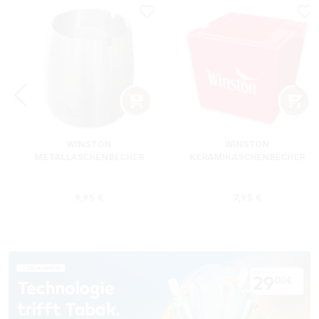
WINSTON
WINSTON
METALLASCHENBECHER
KERAMIKASCHENBECHER
SILBER RUND
ROT RECHTECKIG
s:
Regulärer Preis:
Regulärer Preis
9,95 €
7,95 €