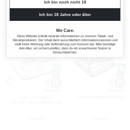
Ich bin noch nicht 18
SIZE ZWEIERPACK 550
STÜCK
Ich bin 18 Jahre oder älter
s:
Regulärer Preis:
Regulärer Preis
4,70 €
3,40 €
We Care.
Stopfmaschinen
Diese Website enthält neutrale Informationen zu unseren Tabak- und
Nikotinprodukten. Der Inhalt dient ausschließlich Informationszwecken und
stellt keine Werbung oder Aufforderung zum Konsum dar. Bitte bestätige
dein Alter, um sicherzustellen, dass du ein erwachsener Nutzer in
Deutschland bist.
OCB TOP-O-MATIC
OCB® MIKROMATIC DUO
ZIGARETTENSTOPFMASCHI
NE + HIPZZ ICE MINT
Regulärer Preis:
Regulärer Preis
38,90 €
33,90 €