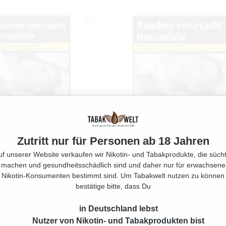
Zutritt nur für Personen ab 18 Jahren
uf unserer Website verkaufen wir Nikotin- und Tabakprodukte, die sücht
machen und gesundheitsschädlich sind und daher nur für erwachsene
Nikotin-Konsumenten bestimmt sind. Um Tabakwelt nutzen zu können
SES ZIGARETTEN BLONDES
GAULOISES ZIGARETTEN BL
bestätige bitte, dass Du
BLAU OP
ROT OP
20 Stück
20 Stück
in Deutschland lebst
Nutzer von Nikotin- und Tabakprodukten bist
Regulärer Preis:
Regulärer Pre
9,40 €
9,40 €