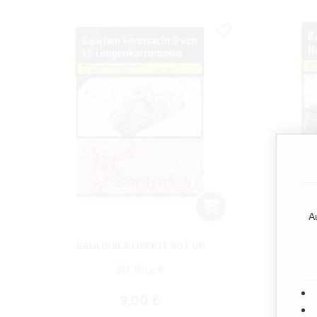
A
GAULOISES LIBERTÉ ROT OP
GAULOI
20 Stück
Regulärer Preis:
9,00 €