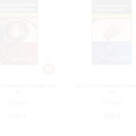
S FLAIR ROUGE ZIGARETTEN
GAULOISES FLAIR BLEU ZIGA
OP
OP
20 Stück
20 Stück
Regulärer Preis:
Regulärer Pre
9,00 €
9,00 €