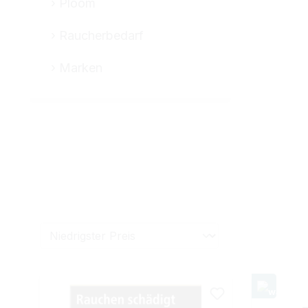
Ploom
Raucherbedarf
Marken
Filter
Packungsart
Sorte
Stä
Preis