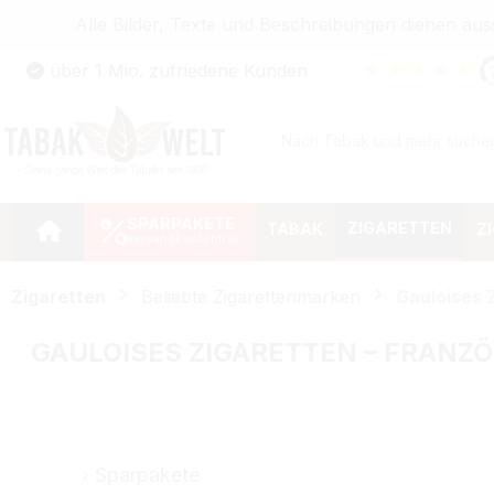
Alle Bilder, Texte und Beschreibungen dienen au
Zum Hauptinhalt springen
★
★
★
★
★
über 1 Mio. zufriedene Kunden
Zur Suche springen
Zur Hauptnavigation springen
SPARPAKETE
ZIGARETTEN
TABAK
Z
Zigaretten
Beliebte Zigarettenmarken
Gauloises 
GAULOISES ZIGARETTEN – FRAN
Sparpakete