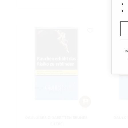
Di
GAULOISES ZIGARETTEN BRUNES
GAULOI
FILTRE