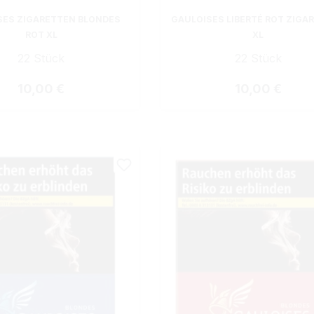
SES ZIGARETTEN BLONDES
GAULOISES LIBERTÉ ROT ZIGA
ROT XL
XL
22 Stück
22 Stück
Regulärer Preis:
Regulärer Prei
10,00 €
10,00 €