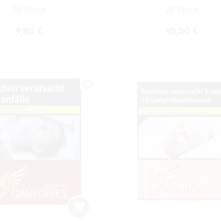
20 Stück
22 Stück
Regulärer Preis:
Regulärer Prei
9,80 €
10,00 €