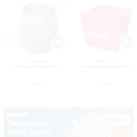
WINSTON
WINSTON
METALLASCHENBECHER
KERAMIKASCHENBECHER
SILBER RUND
ROT RECHTECKIG
s:
Regulärer Preis:
Regulärer Preis
9,95 €
7,95 €