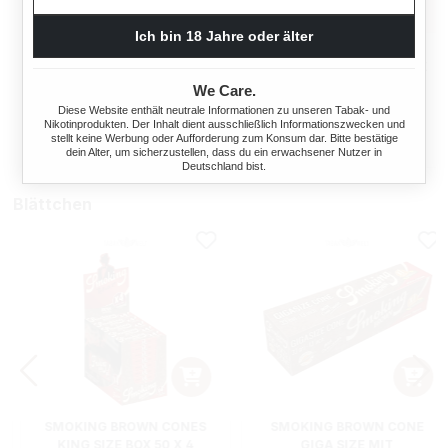
Ich bin 18 Jahre oder älter
BURTON BLUE
BURTON BLUE
FEINSCHNITT-TABAK 10X
FEINSCHNITT-TABAK 10X
DOSE
DOSE MIT
We Care.
720 Gramm
720 Gramm
STURMFEUERZEUGEN
Diese Website enthält neutrale Informationen zu unseren Tabak- und
Nikotinprodukten. Der Inhalt dient ausschließlich Informationszwecken und
stellt keine Werbung oder Aufforderung zum Konsum dar. Bitte bestätige
Ab
230,00 €*
230,00 €*
dein Alter, um sicherzustellen, dass du ein erwachsener Nutzer in
Deutschland bist.
Blättchen
SMOKING BROWN CONES
SMOKING BROWN CONE
KING SIZE BOX 50 X 4
GIGA SIZE MIT