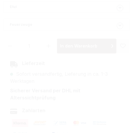
Etui
Feuerzeuge
Produkt Anzahl: Gib den gewünschten Wer
In den Warenkorb
Lieferzeit
Sofort versandfertig, Lieferung in ca. 1-3
Werktagen
Sicherer Versand per DHL mit
Alterssichtprüfung
Zahlarten