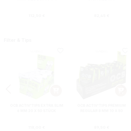
STÜCK
EINFÜLLHILFE BOX 6 X 1
STÜCK
s:
Regulärer Preis:
Regulärer Preis
112,50 €
82,45 €
Filter & Tips
OCB ACTIV'TIPS EXTRA SLIM
OCB ACTIV'TIPS PREMIUM
6 MM 20 X 50 STÜCK
REGULAR 8 MM 10 X 50
STÜCK BOX
:
Regulärer Preis:
Regulärer Preis
118,00 €
89,50 €