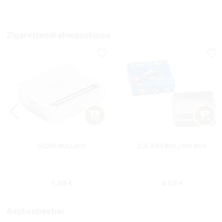
Zigarettendrehmaschinen
GIZEH ROLLBOX
ZIG ZAG ROLLING BOX
s:
Regulärer Preis:
Regulärer Preis
9,50 €
8,50 €
Aschenbecher