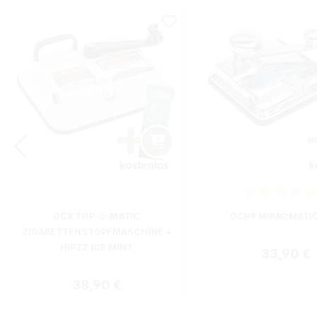
Durchschnittliche B
OCB TOP-O-MATIC
OCB® MIKROMATI
ZIGARETTENSTOPFMASCHINE +
HIPZZ ICE MINT
Regulärer
33,90 €
Regulärer Preis:
38,90 €