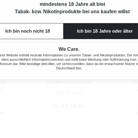
mindestens 18 Jahre alt bist
Tabak- bzw. Nikotinprodukte bei uns kaufen willst
Ich bin noch nicht 18
Ich bin 18 Jahre oder älter
We Care.
ese Website enthält neutrale Informationen zu unseren Tabak- und Nikotinprodukten. Der Inh
dient ausschließlich Informationszwecken und stellt keine Werbung oder Aufforderung zum
Konsum dar. Bitte bestätige dein Alter, um sicherzustellen, dass du ein erwachsener Nutzer i
Deutschland bist.
NTABAK 2X
BURTON BLUE VOLUMENTABAK 2X
BURTON B
000
MEGA BOX MIT 1000 HÜLSEN UND
MEGA BO
UND
STURMFEUERZEUGEN
HÜ
N
A
500 Gramm
m
Ab
99,90 €*
€*