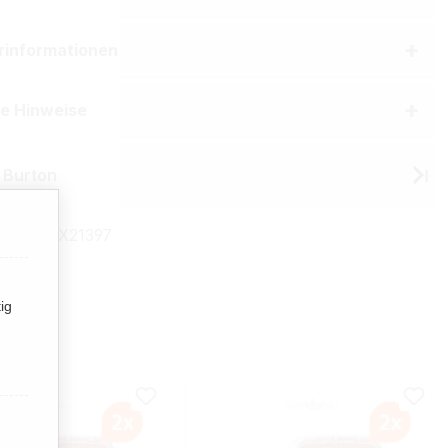
erinformationen
he Hinweise
 Burton
mmer:
TX21397
ig