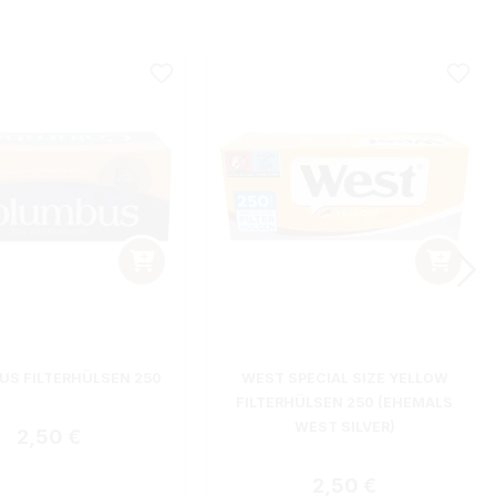
S FILTERHÜLSEN 250
WEST SPECIAL SIZE YELLOW
FILTERHÜLSEN 250 (EHEMALS
WEST SILVER)
Regulärer Preis:
2,50 €
Regulärer Preis:
2,50 €