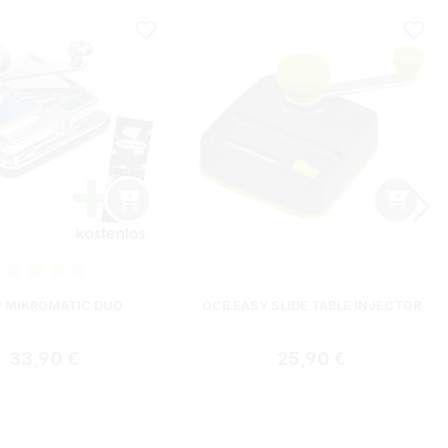
nittliche Bewertung von 5 von 5 Sternen
 MIKROMATIC DUO
OCB EASY SLIDE TABLE INJECTOR
Regulärer Preis:
Regulärer Preis:
33,90 €
25,90 €