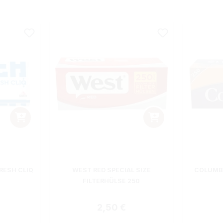
RESH CLIQ
WEST RED SPECIAL SIZE
COLUMBU
FILTERHÜLSE 250
 Preis:
Regulärer Preis:
2,50 €