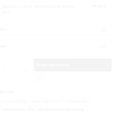
2x
Burton Blue Volumentabak Mega
99,90 €
Box
lsen
uge
In den Warenkorb
 Anzahl: Gib den gewünschten Wert ein 
ferzeit
 versandfertig, Lieferung in ca. 1-3 Werktagen
 Versand per DHL mit Alterssichtprüfung