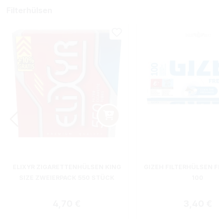
Filterhülsen
ELIXYR ZIGARETTENHÜLSEN KING
GIZEH FILTERHÜLSEN F
SIZE ZWEIERPACK 550 STÜCK
100
Regulärer Preis:
Regulärer
4,70 €
3,40 €