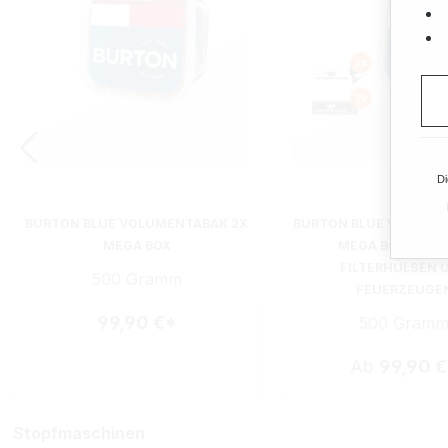
Di
BURTON BLUE VOLUMENTABAK 2X
BURTON BLUE VOLUME
MEGA BOX
MEGA BOX MIT 1
FILTERHÜLSEN 
500 Gramm
FEUERZEUGE
99,90 €*
500 Gram
Ab
99,90 
Stopfmaschinen