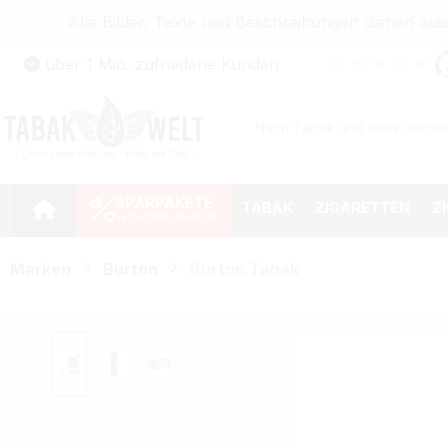
Alle Bilder, Texte und Beschreibungen dienen au
Zum Hauptinhalt springen
★
★
★
★
★
über 1 Mio. zufriedene Kunden
Zur Suche springen
Zur Hauptnavigation springen
SPARPAKETE
TABAK
ZIGARETTEN
Z
Marken
Burton
Burton Tabak
Bildergalerie überspringen