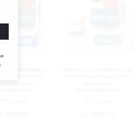
alt
n
LUE VOLUMENTABAK 2X
BURTON BLUE VOLUMENTABAK 2X
X MIT 1000 KING SIZE
MEGA BOX MIT 1000 MENTHOL
LSEN UND AUTO-
HÜLSEN UND
SCHENBECHER
STURMFEUERZEUGEN
500 Gramm
500 Gramm
Ab
99,90 €*
Ab
99,90 €*