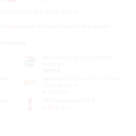
250 Gramm Preis je Stück 49,95 €
re Sparpakete. Einfach bestellen und sparen!
enfassung
2x
Burton Blue Volumentabak
Mega Box
99,90 €
lsen
5x
Pall Mall Allround Xtra Hülsen
200er je 0,95 €
4,75 €
9,75 €
uge
3x
Feuerzeug je 0.10 €
0,30 €
1,47 €