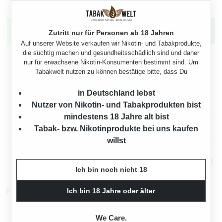
Hast du Fragen? Kontaktiere uns jetzt.
Zutritt nur für Personen ab 18 Jahren
Auf unserer Website verkaufen wir Nikotin- und Tabakprodukte,
die süchtig machen und gesundheitsschädlich sind und daher
nur für erwachsene Nikotin-Konsumenten bestimmt sind. Um
Beschreibung
Tabakwelt nutzen zu können bestätige bitte, dass Du
in Deutschland lebst
Herstellerinformationen
Nutzer von Nikotin- und Tabakprodukten bist
mindestens 18 Jahre alt bist
Rechtliche Hinweise
Tabak- bzw. Nikotinprodukte bei uns kaufen
willst
Mehr von Tabak Welt
Ich bin noch nicht 18
Produktnummer:
TW11898
Ich bin 18 Jahre oder älter
We Care.