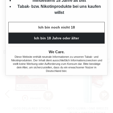
mindestens 18 Jahre alt bist
Tabak- bzw. Nikotinprodukte bei uns kaufen
willst
STANGE LUCKY STRIKE
CRAFTED BLUE ZIGARETTEN
ORIGINAL PACK
200 Stück
Ich bin noch nicht 18
80,00 €*
Ich bin 18 Jahre oder älter
Das könnte dir auch gefallen
We Care.
Diese Website enthält neutrale Informationen zu unseren Tabak- und
Nikotinprodukten. Der Inhalt dient ausschließlich Informationszwecken und
stellt keine Werbung oder Aufforderung zum Konsum dar. Bitte bestätige
dein Alter, um sicherzustellen, dass du ein erwachsener Nutzer in
Deutschland bist.
IQOS DELIA RED STICKS
IQOS ILUMA I ONE BREEZE
BLUE + GRATIS STICKS