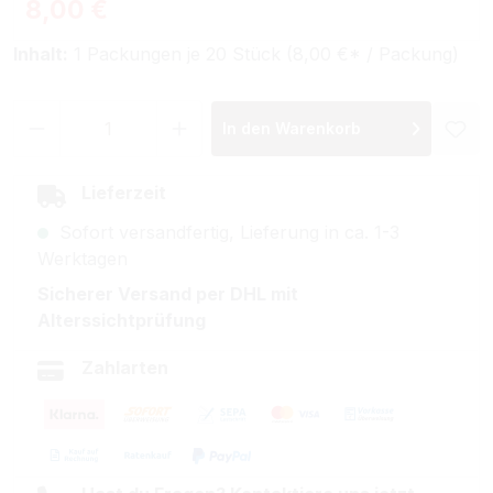
Regulärer Preis:
8,00 €
Inhalt:
1 Packungen je 20 Stück (8,00 €* / Packung)
Produkt Anzahl: Gib den gewünschten Wer
In den Warenkorb
Lieferzeit
Sofort versandfertig, Lieferung in ca. 1-3
Werktagen
Sicherer Versand per DHL mit
Alterssichtprüfung
Zahlarten