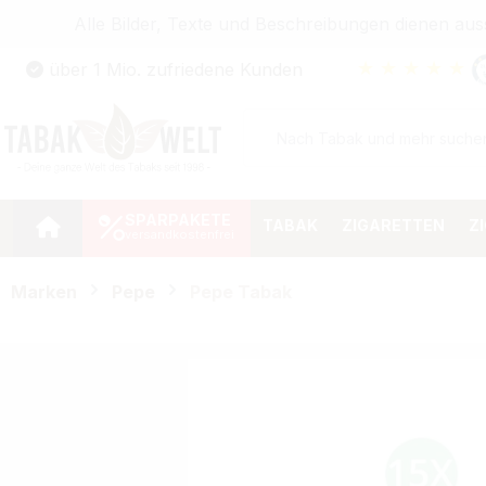
Alle Bilder, Texte und Beschreibungen dienen au
Zum Hauptinhalt springen
★
★
★
★
★
über 1 Mio. zufriedene Kunden
Zur Suche springen
Zur Hauptnavigation springen
SPARPAKETE
TABAK
ZIGARETTEN
Z
Marken
Pepe
Pepe Tabak
Bildergalerie überspringen