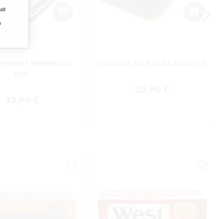
alt
n
ternen
PFGERÄT MIKROMATIC
OCB EASY SLIDE TABLE INJECTOR
DUO
Regulärer Preis:
25,90 €
Regulärer Preis:
33,90 €