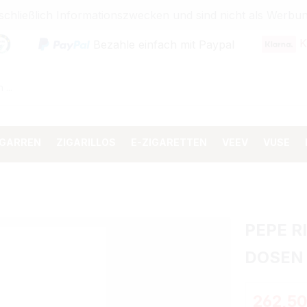
sschließlich Informationszwecken und sind nicht als Wer
K
Bezahle einfach mit Paypal
IGARREN
ZIGARILLOS
E-ZIGARETTEN
VEEV
VUSE
PEPE R
DOSEN
Regulärer 
262,50