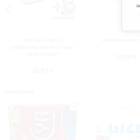
Di
Durchschnittliche B
OCB TOP-O-MATIC
OCB® MIKROMATI
ZIGARETTENSTOPFMASCHINE +
HIPZZ ICE MINT
Regulärer
33,90 €
Regulärer Preis:
38,90 €
Filterhülsen