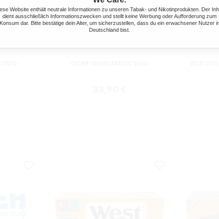
ese Website enthält neutrale Informationen zu unseren Tabak- und Nikotinprodukten. Der Inh
dient ausschließlich Informationszwecken und stellt keine Werbung oder Aufforderung zum
Konsum dar. Bitte bestätige dein Alter, um sicherzustellen, dass du ein erwachsener Nutzer i
Deutschland bist.
ewertung von 5 von 5 Sternen
Durchschnittliche Bewertung von 5 von 5 S
C DUO
OCB® MIKROMATIC DUO
OCB STO
 Preis:
Regulärer Preis:
33,90 €