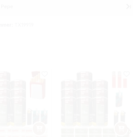
 Pepe
mmer:
TX19919