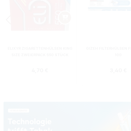
ELIXYR ZIGARETTENHÜLSEN KING
GIZEH FILTERHÜLSEN F
SIZE ZWEIERPACK 550 STÜCK
100
Regulärer Preis:
Regulärer
4,70 €
3,40 €