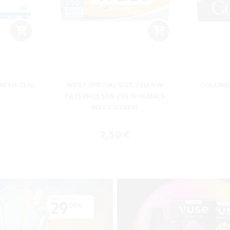
RESH CLIQ
WEST SPECIAL SIZE YELLOW
COLUMBU
FILTERHÜLSEN 250 (EHEMALS
WEST SILVER)
 Preis:
Regulärer Preis:
2,50 €