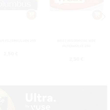
S FILTERHÜLSEN 250
WEST RED SPECIAL SIZE
FILTERHÜLSE 250
Regulärer Preis:
2,50 €
Regulärer Preis:
2,50 €