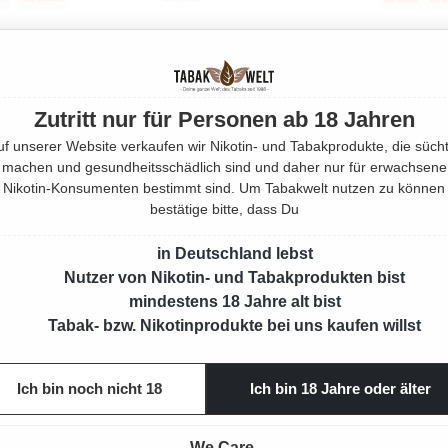
 DOSEN MIT
PEPE RICH GREEN 10 X DOSEN MIT
PEPE RICH
HÜLSEN
2000 KING SIZE FILTERHÜLSEN
2000 K
Zutritt nur für Personen ab 18 Jahren
m
800 Gramm
uf unserer Website verkaufen wir Nikotin- und Tabakprodukte, die sücht
Preis:
Regulärer Preis:
185,00 €
machen und gesundheitsschädlich sind und daher nur für erwachsene
Nikotin-Konsumenten bestimmt sind. Um Tabakwelt nutzen zu können
bestätige bitte, dass Du
in Deutschland lebst
Nutzer von Nikotin- und Tabakprodukten bist
mindestens 18 Jahre alt bist
Tabak- bzw. Nikotinprodukte bei uns kaufen willst
Ich bin noch nicht 18
Ich bin 18 Jahre oder älter
We Care.