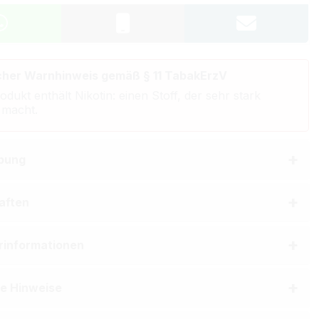
cher Warnhinweis gemäß § 11 TabakErzV
odukt enthält Nikotin: einen Stoff, der sehr stark
 macht.
bung
aften
erinformationen
he Hinweise