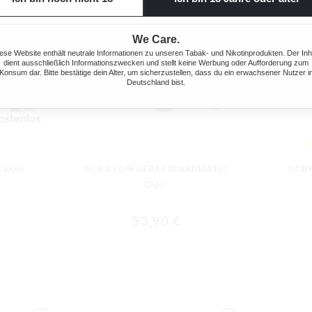
We Care.
ese Website enthält neutrale Informationen zu unseren Tabak- und Nikotinprodukten. Der Inh
dient ausschließlich Informationszwecken und stellt keine Werbung oder Aufforderung zum
Konsum dar. Bitte bestätige dein Alter, um sicherzustellen, dass du ein erwachsener Nutzer i
Deutschland bist.
ewertung von 5 von 5 Sternen
Durchsch
C DUO
OCB STOPFGERÄT MIKROMATIC
OCB®
DUO
 Preis:
Regulärer Preis:
33,90 €