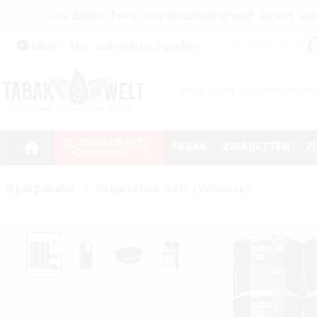
Alle Bilder, Texte und Beschreibungen dienen au
Zum Hauptinhalt springen
★
★
★
★
★
über 1 Mio. zufriedene Kunden
Zur Suche springen
Zur Hauptnavigation springen
SPARPAKETE
TABAK
ZIGARETTEN
Z
Sparpakete
Stopftabak-Sets (Volumen)
Bildergalerie überspringen