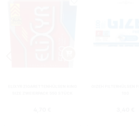
ELIXYR ZIGARETTENHÜLSEN KING
GIZEH FILTERHÜLSEN F
SIZE ZWEIERPACK 550 STÜCK
100
Regulärer Preis:
Regulärer
4,70 €
3,40 €