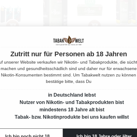
Zutritt nur für Personen ab 18 Jahren
 DOSEN MIT
PEPE RICH GREEN 10 X DOSEN MIT
PEPE RICH
uf unserer Website verkaufen wir Nikotin- und Tabakprodukte, die sücht
HÜLSEN
2000 KING SIZE FILTERHÜLSEN
2000 K
machen und gesundheitsschädlich sind und daher nur für erwachsene
m
800 Gramm
Nikotin-Konsumenten bestimmt sind. Um Tabakwelt nutzen zu können
bestätige bitte, dass Du
Preis:
Regulärer Preis:
185,00 €
in Deutschland lebst
Nutzer von Nikotin- und Tabakprodukten bist
mindestens 18 Jahre alt bist
Tabak- bzw. Nikotinprodukte bei uns kaufen willst
Ich bin noch nicht 18
Ich bin 18 Jahre oder älter