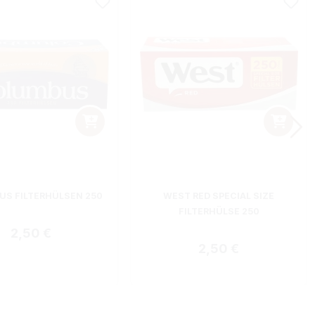
S FILTERHÜLSEN 250
WEST RED SPECIAL SIZE
FILTERHÜLSE 250
Regulärer Preis:
2,50 €
Regulärer Preis:
2,50 €