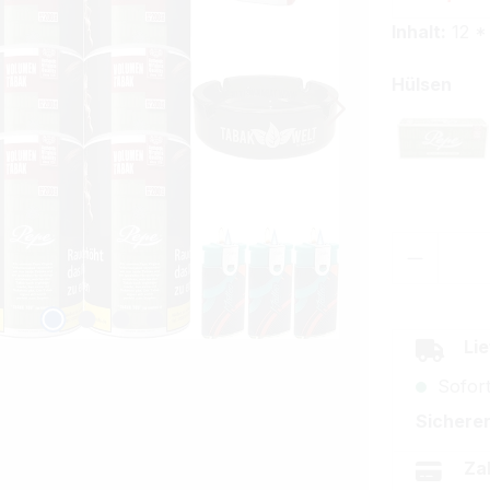
Inhalt:
12 *
aus
Hülsen
Pepe 
Produkt
Lie
Sofort
Sicherer
Za