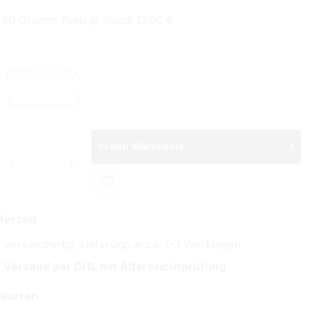
 80 Gramm Preis je Stück 17.50 €
wählen
King Size Filterhülsen
Ohne Hülsen
In den Warenkorb
 Anzahl: Gib den gewünschten Wert ein 
ferzeit
 versandfertig, Lieferung in ca. 1-3 Werktagen
 Versand per DHL mit Alterssichtprüfung
hlarten