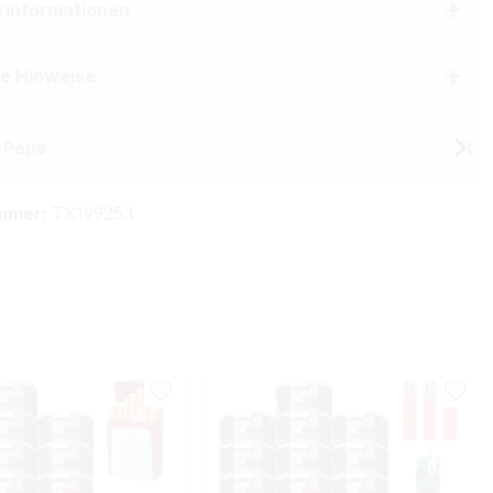
erinformationen
he Hinweise
 Pepe
mmer:
TX19925.1