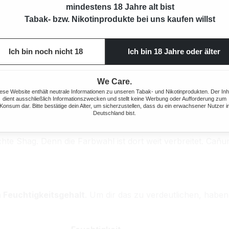
mindestens 18 Jahre alt bist
 FARBWAHL
Tabak- bzw. Nikotinprodukte bei uns kaufen willst
ehaucht
. Das erkennst du an den lebendigen Farben und F
 Herkunft der Tabakblätter (Südamerika) und ihren natürli
Ich bin noch nicht 18
Ich bin 18 Jahre oder älter
as auffällige Design deine Vorstellungskraft an.
zu anderen Tabakpackungen ist sie „umgekehrt“:
We Care.
ese Website enthält neutrale Informationen zu unseren Tabak- und Nikotinprodukten. Der Inh
dient ausschließlich Informationszwecken und stellt keine Werbung oder Aufforderung zum
Konsum dar. Bitte bestätige dein Alter, um sicherzustellen, dass du ein erwachsener Nutzer i
Deutschland bist.
, von der üblichen Praxis abzuweichen? Die leuchtenden V
e Shag. Denn die Farbwahl ist dort weit verbreitet. Cañum
 Feuchtigkeitsgehalt
. Um dir das zu verdeutlichen, haben