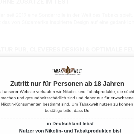
HNE ZUSÄTZE IM TEST
er seit 2019 eine Sonderrolle in der Welt des Tabaks spi
t das von Südamerika inspirierte Design auf eine gedanklich
UR PUR, CLEVERES DESIGN & OPTIMALE FE
erkmale von anderen Tabaken ab: einem kompletten Verzich
d hohen Feuchtigkeit.
Zutritt nur für Personen ab 18 Jahren
uf unserer Website verkaufen wir Nikotin- und Tabakprodukte, die sücht
ffe
. Die Tabakfasern enthalten keine Aromen und kommen o
machen und gesundheitsschädlich sind und daher nur für erwachsene
n in der Sauciertrommel zugeführt werden. Diese Reinheit 
Nikotin-Konsumenten bestimmt sind. Um Tabakwelt nutzen zu können
bestätige bitte, dass Du
 seine Abbrenngeschwindigkeit manipulieren. Das Ergebnis
dingt gefällt) und ein besonders langer Hochgenuss durc
in Deutschland lebst
iert im Internet das Gerücht, dass
Cañuma Tabak Grün
mehr
Nutzer von Nikotin- und Tabakprodukten bist