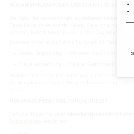
SÜDAMERIKANISCHES DESIGN MIT CLEVERER
Die Optik der Verpackungen ist
südamerikanisch ang
Tabakbeutel ihren Auftritt haben. Sie erinnern an die
Aromen. Bereits bevor du den ersten Zug nimmst, regt d
Besonders interessant ist die Farbwahl. Im Vergleich 
Grüne Verpackung = Stärkerer Geschmack
Di
Blaue Verpackung = Milderer Geschmack
Warum hat sich der Hersteller BAT dafür entschieden
Drehtabaksorten Zware Shag, Halfzware Shag und Licht
Touch.
ÜBERRASCHEND VIEL FEUCHTIGKEIT
Cañuma Tabak hat einen
überdurchschnittlich hohen
Drehtabaken
verglichen: