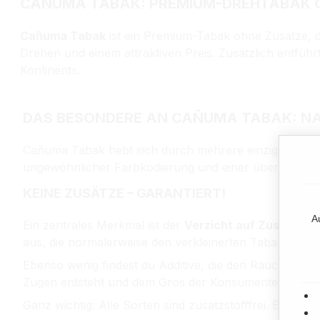
CAÑUMA TABAK: PREMIUM-DREHTABAK O
Cañuma Tabak
ist ein Premium-Tabak ohne Zusätze, d
Drehen und einem attraktiven Preis. Zusätzlich entführ
Kontinents.
DAS BESONDERE AN CAÑUMA TABAK: NAT
Cañuma Tabak hebt sich durch mehrere einzigartige M
ungewöhnlicher Farbkodierung und einer überraschen
KEINE ZUSÄTZE – GARANTIERT!
A
Ein zentrales Merkmal ist der
Verzicht auf Zusatzsto
aus, die normalerweise den verkleinerten Tabakblätter
Ebenso wenig findest du Additive, die den Rauch und
Zügen entsteht und dem Gros der Konsumenten nur be
Ganz wichtig: Alle Sorten sind zusatzstofffrei. Es kurs