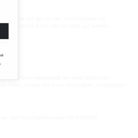
ormen, die auf der Vorder- und Rückseite der
chen Geschmack durch den Verzicht auf weitere
alt
n
orbilder waren
vermutlich
die niederländischen
a Tabak verleiht das einen besonderen, traditionellen
 wir das Feuchtigkeitsniveau mit ähnlichen