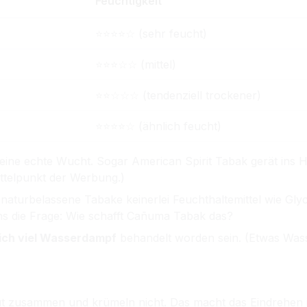
Feuchtigkeit
⭐⭐⭐⭐☆ (sehr feucht)
⭐⭐⭐☆☆ (mittel)
⭐⭐☆☆☆ (tendenziell trockener)
⭐⭐⭐⭐☆ (ähnlich feucht)
 eine echte Wucht. Sogar American Spirit Tabak gerät ins Hin
ttelpunkt der Werbung.)
naturbelassene Tabake keinerlei Feuchthaltemittel wie Glyc
 uns die Frage: Wie schafft Cañuma Tabak das?
lich viel Wasserdampf
behandelt worden sein. (Etwas Was
t zusammen und krümeln nicht. Das macht das Eindrehen in