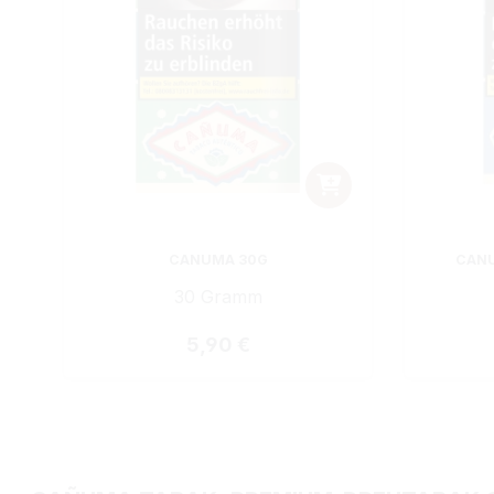
CANUMA 30G
CANU
30 Gramm
Regulärer Preis:
5,90 €