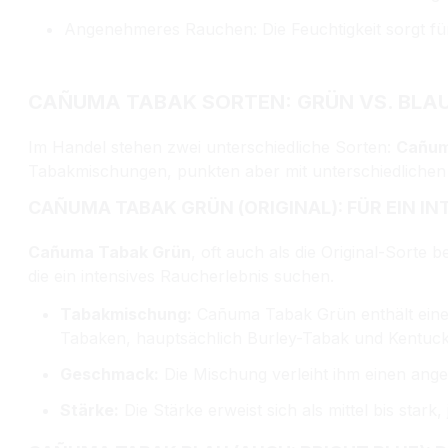
Angenehmeres Rauchen: Die Feuchtigkeit sorgt fü
CAÑUMA TABAK SORTEN: GRÜN VS. BLAU
Im Handel stehen zwei unterschiedliche Sorten:
Cañum
Tabakmischungen, punkten aber mit unterschiedliche
CAÑUMA TABAK GRÜN (ORIGINAL): FÜR EIN I
Cañuma Tabak Grün
, oft auch als die Original-Sorte 
die ein intensives Raucherlebnis suchen.
Tabakmischung:
Cañuma Tabak Grün enthält einen 
Tabaken, hauptsächlich Burley-Tabak und Kentuc
Geschmack:
Die Mischung verleiht ihm einen ang
Stärke:
Die Stärke erweist sich als mittel bis star