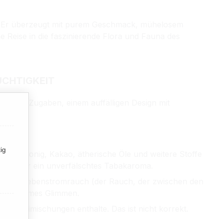
elt. Er überzeugt mit purem Geschmack, mühelosem
e Reise in die faszinierende Flora und Fauna des
UCHTIGKEIT
t auf Zugaben, einem auffälligen Design mit
ig
hne Honig, Kakao, ätherische Öle und weitere Stoffe
sorgt für ein unverfälschtes Tabakaroma.
: wenig Nebenstromrauch (der Rauch, der zwischen den
h langsames Glimmen.
ere Beimischungen enthalte. Das ist nicht korrekt.