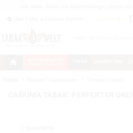
Alle Bilder, Texte und Beschreibungen dienen au
Zum Hauptinhalt springen
★
★
★
★
★
über 1 Mio. zufriedene Kunden
Zur Suche springen
Zur Hauptnavigation springen
SPARPAKETE
TABAK
ZIGARETTEN
Z
Tabak
Beliebte Tabakmarken
Canuma Tabak
CAÑUMA
TABAK: PERFEKTER DRE
Sparpakete