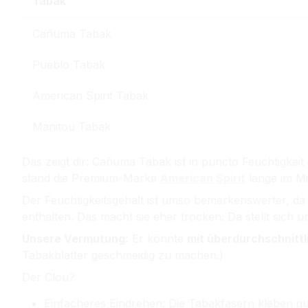
Tabak
Cañuma Tabak
Pueblo Tabak
American Spirit Tabak
Manitou Tabak
Das zeigt dir: Cañuma Tabak ist in puncto Feuchtigkeit
stand die Premium-Marke
American Spirit
lange im Mi
Der Feuchtigkeitsgehalt ist umso bemerkenswerter, da 
enthalten. Das macht sie eher trocken. Da stellt sich
Unsere Vermutung:
Er könnte
mit überdurchschnitt
Tabakblätter geschmeidig zu machen.)
Der Clou?
Einfacheres Eindrehen: Die Tabakfasern kleben gu