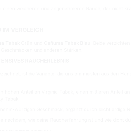
r einen weicheren und angenehmeren Rauch, der nicht krat
 IM VERGLEICH
a Tabak Grün
und
Cañuma Tabak Blau
. Beide verzichten
n Geschmäcken und anderen Stärken.
NTENSIVES RAUCHERLEBNIS
bezeichnet, ist die Variante, die uns am meisten aus den Händ
hohen Anteil an Virginia-Tabak, einen mittleren Anteil a
ky-Tabak.
enehm-würzigen Geschmack, ergänzt durch leicht erdige N
k, je nachdem, wie deine Raucherfahrung ist und wie dicht du