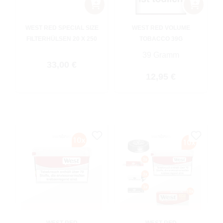
WEST RED SPECIAL SIZE
WEST RED VOLUME
FILTERHÜLSEN 20 X 250
TOBACCO 39G
39 Gramm
Regulärer Preis:
33,00 €
Regulärer Preis:
12,95 €