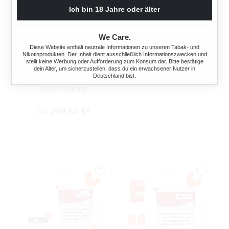
WEST RED
WEST RED
Ich bin 18 Jahre oder älter
VOLUMENTABAK 10X
VOLUMENTABAK 10X
MEGA BOX MIT 2000
MEGA BOX MIT
We Care.
SPECIAL SIZE
WÄHLBAREN HÜLSEN
Diese Website enthält neutrale Informationen zu unseren Tabak- und
FILTERHÜLSEN UND
Nikotinprodukten. Der Inhalt dient ausschließlich Informationszwecken und
1020 Gramm
ROULETTE
stellt keine Werbung oder Aufforderung zum Konsum dar. Bitte bestätige
dein Alter, um sicherzustellen, dass du ein erwachsener Nutzer in
ASCHENBECHER
Deutschland bist.
Ab
289,50 €*
1020 Gramm
Ab
289,50 €*