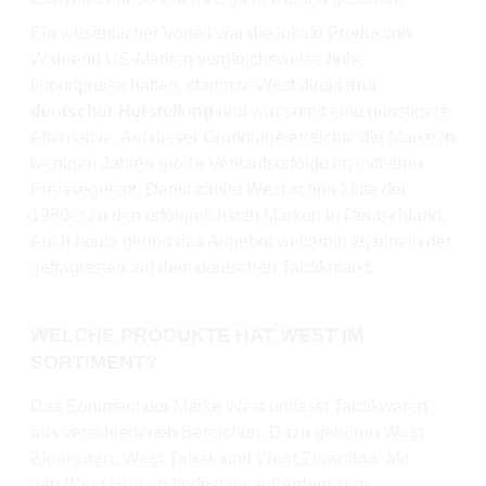
Ein wesentlicher Vorteil war die lokale Produktion.
Während US-Marken vergleichsweise hohe
Importpreise hatten, stammte West direkt
aus
deutscher Herstellung
und war somit eine günstigere
Alternative. Auf dieser Grundlage erreichte die Marke in
wenigen Jahren große Verkaufserfolge im mittleren
Preissegment. Damit zählte West schon Mitte der
1980er zu den erfolgreichsten Marken in Deutschland.
Auch heute gehört das Angebot weiterhin zu einem der
gefragtesten auf dem deutschen Tabakmarkt.
WELCHE PRODUKTE HAT WEST IM
SORTIMENT?
Das Sortiment der Marke West umfasst Tabakwaren
aus verschiedenen Bereichen. Dazu gehören
West
Zigaretten
,
West Tabak
und
West Zigarillos
. Mit
den
West Hülsen
findest du außerdem zum