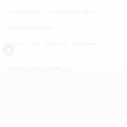
DEINE VORTEILE IN DER TABAK WELT
UNSERE PARTNER
Impressum
AGB
Datenschutz
Widerrufsrecht
Werkzeugleiste anzeigen
UNSERE AUSZEICHNUNGEN
* Alle Preise inkl. gesetzl. Mehrwertsteuer zzgl.
Versandkosten und ggf. Nachnahmegebühren, wenn nicht
anders angegeben.
** Alle Angebotsprodukte sind zu den ausgewiesenen
Preisen auch einzeln erhältlich. Kontaktieren Sie uns dazu
unter der 02203/9413200.