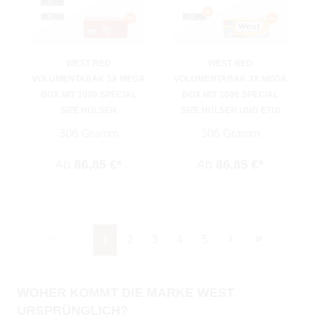
WEST RED
WEST RED
VOLUMENTABAK 3X MEGA
VOLUMENTABAK 3X MEGA
BOX MIT 1000 SPECIAL
BOX MIT 1000 SPECIAL
SIZE HÜLSEN
SIZE HÜLSEN UND ETUI
306 Gramm
306 Gramm
Ab
86,85 €*
Ab
86,85 €*
Seite
Seite
Seite
Seite
Seite
1
2
3
4
5
WOHER KOMMT DIE MARKE WEST
URSPRÜNGLICH?