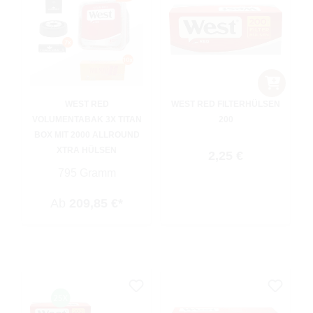
WEST RED
WEST RED FILTERHÜLSEN
VOLUMENTABAK 3X TITAN
200
BOX MIT 2000 ALLROUND
XTRA HÜLSEN
Regulärer Preis:
2,25 €
795 Gramm
Ab
209,85 €*