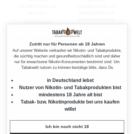
WEST RED
WEST RED
VOLUMENTABAK 10X
VOLUMENTABAK 10X
MEGA BOX
MEGA BOX MIT 2000
FILTERHÜLSEN UND
1020 Gramm
FEUERZEUGEN
Ab
289,50 €*
1020 Gramm
Zutritt nur für Personen ab 18 Jahren
Ab
289,50 €*
Auf unserer Website verkaufen wir Nikotin- und Tabakprodukte,
die süchtig machen und gesundheitsschädlich sind und daher
nur für erwachsene Nikotin-Konsumenten bestimmt sind. Um
Tabakwelt nutzen zu können bestätige bitte, dass Du
in Deutschland lebst
Nutzer von Nikotin- und Tabakprodukten bist
mindestens 18 Jahre alt bist
Tabak- bzw. Nikotinprodukte bei uns kaufen
willst
Ich bin noch nicht 18