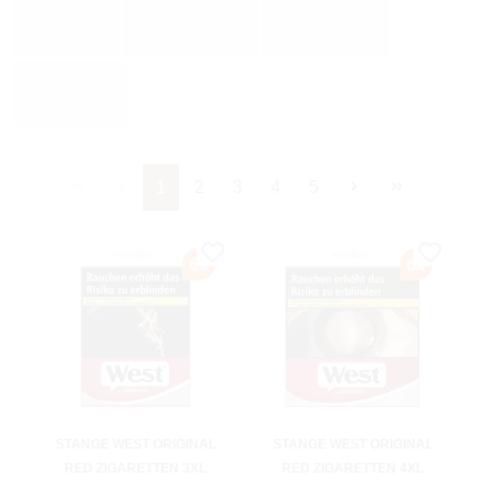
West Tabak
West Zigaretten
West Zigarillos
West Hülsen
Seite
Seite
Seite
Seite
Seite
1
2
3
4
5
STANGE WEST ORIGINAL
STANGE WEST ORIGINAL
RED ZIGARETTEN 3XL
RED ZIGARETTEN 4XL