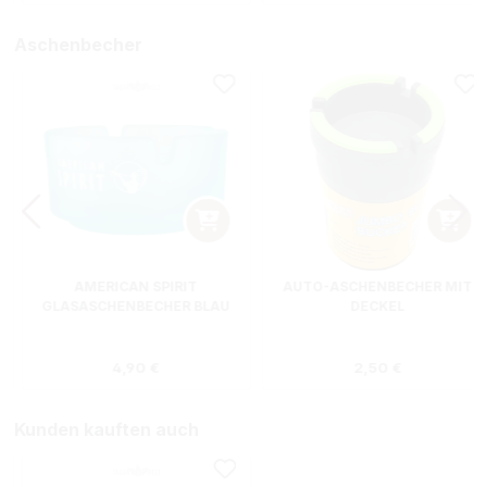
Aschenbecher
AMERICAN SPIRIT
AUTO-ASCHENBECHER MIT
GLASASCHENBECHER BLAU
DECKEL
s:
Regulärer Preis:
Regulärer Preis
4,90 €
2,50 €
Kunden kauften auch