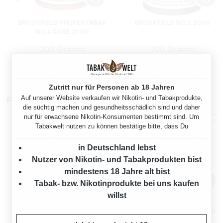
BROOKFIELD PFEIFENTABAK
BROOKFIELD NO.2 200G
NO.4 DOSE 200G
200 Gramm
200 Gramm
s:
Regulärer Preis:
Regulärer Preis
27,30 €
25,15 €
Zutritt nur für Personen ab 18 Jahren
Auf unserer Website verkaufen wir Nikotin- und Tabakprodukte,
Pfeifenzubehör
die süchtig machen und gesundheitsschädlich sind und daher
nur für erwachsene Nikotin-Konsumenten bestimmt sind. Um
Tabakwelt nutzen zu können bestätige bitte, dass Du
in Deutschland lebst
Nutzer von Nikotin- und Tabakprodukten bist
mindestens 18 Jahre alt bist
Tabak- bzw. Nikotinprodukte bei uns kaufen
willst
ANGELO PFEIFENREINIGER
BLITZ PFEIFENREINIGER 80
15 CM 100 STÜCK
STÜCK