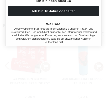
Ich bin noch nicht 18
s:
Regulärer Preis:
Regulärer Preis
Ich bin 18 Jahre oder älter
1,75 €
3,79 €
We Care.
Feuerzeuge
Diese Website enthält neutrale Informationen zu unseren Tabak- und
Nikotinprodukten. Der Inhalt dient ausschließlich Informationszwecken und
stellt keine Werbung oder Aufforderung zum Konsum dar. Bitte bestätige
dein Alter, um sicherzustellen, dass du ein erwachsener Nutzer in
Deutschland bist.
4X WINSTON BIC MINI
AMERICAN SPIRIT CLIPPER-
REIBRADFEUERZEUGE ROT
FEUERZEUG
s:
Regulärer Preis:
Regulärer Preis
2,00 €
1,40 €