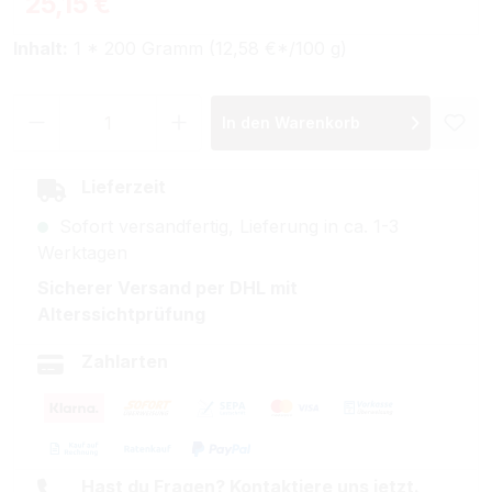
25,15 €
Inhalt:
1 * 200 Gramm (12,58 €*/100 g)
Produkt Anzahl: Gib den gewünschten Wer
In den Warenkorb
Lieferzeit
Sofort versandfertig, Lieferung in ca. 1-3
Werktagen
Sicherer Versand per DHL mit
Alterssichtprüfung
Zahlarten
Hast du Fragen? Kontaktiere uns jetzt.