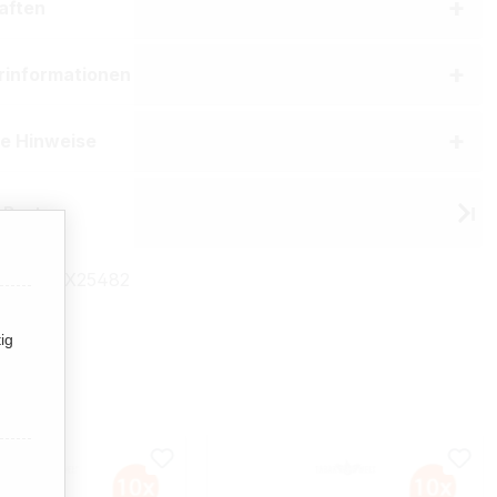
aften
erinformationen
he Hinweise
 Burton
mmer:
TX25482
ig