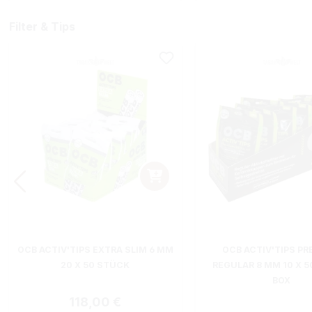
Filter & Tips
OCB ACTIV'TIPS EXTRA SLIM 6 MM
OCB ACTIV'TIPS P
20 X 50 STÜCK
REGULAR 8 MM 10 X 
BOX
Regulärer Preis:
118,00 €