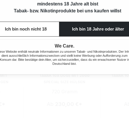
mindestens 18 Jahre alt bist
Tabak- bzw. Nikotinprodukte bei uns kaufen willst
Ich bin noch nicht 18
Ich bin 18 Jahre oder älter
We Care.
ese Website enthält neutrale Informationen zu unseren Tabak- und Nikotinprodukten. Der Inh
dient ausschließlich Informationszwecken und stellt keine Werbung oder Aufforderung zum
Konsum dar. Bitte bestätige dein Alter, um sicherzustellen, dass du ein erwachsener Nutzer i
Deutschland bist.
CHNITT-
BURTON BLUE FEINSCHNITT-
BURTON
 MIT
TABAK 10X DOSE MIT 2000
TABAK 10
UGEN
SPECIAL SIZE HÜLSEN
m
720 Gramm
€*
Ab
230,00 €*
A