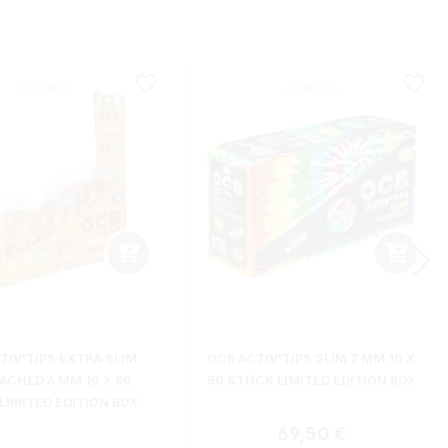
TIV'TIPS EXTRA SLIM
OCB ACTIV'TIPS SLIM 7 MM 10 X
ACHED 6 MM 10 X 50
50 STÜCK LIMITED EDITION BOX
LIMITED EDITION BOX
Regulärer Preis:
69,50 €