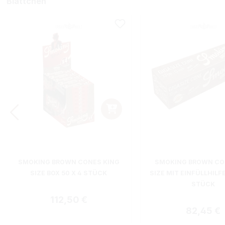
Blättchen
SMOKING BROWN CONES KING
SMOKING BROWN CO
SIZE BOX 50 X 4 STÜCK
SIZE MIT EINFÜLLHILFE
STÜCK
Regulärer Preis:
112,50 €
Regulärer
82,45 €