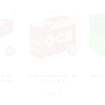
NE GIGA
OCB BLÄTTCHEN RICE SLIM TIPS
ROOR OR
 BOX 6 X 1
BOX 32 X 32 BLATT
Regulärer Preis:
75,90 €
 Preis: