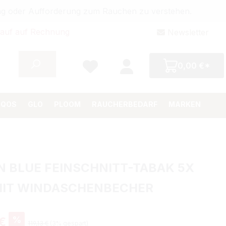
bung oder Aufforderung zum Rauchen zu verstehen.
auf auf Rechnung
Newsletter
0,00 €*
IQOS
GLO
PLOOM
RAUCHERBEDARF
MARKEN
 BLUE FEINSCHNITT-TABAK 5X
MIT WINDASCHENBECHER
%
 €
119,13 €
(3% gespart)