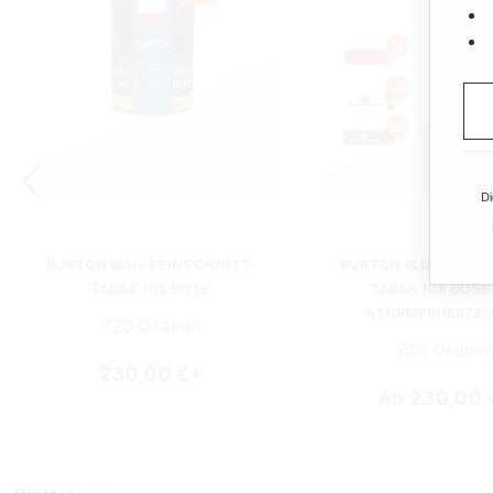
Di
BURTON BLUE FEINSCHNITT-
BURTON BLUE FEINS
TABAK 10X DOSE
TABAK 10X DOSE
STURMFEUERZE
720 Gramm
720 Gram
230,00 €*
Ab
230,00 