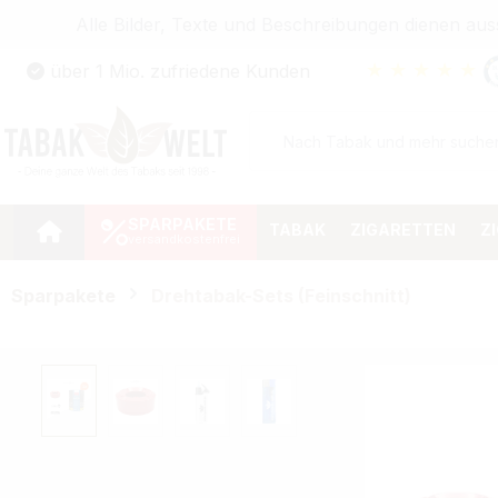
Alle Bilder, Texte und Beschreibungen dienen au
Zum Hauptinhalt springen
★
★
★
★
★
über 1 Mio. zufriedene Kunden
Zur Suche springen
Zur Hauptnavigation springen
SPARPAKETE
TABAK
ZIGARETTEN
Z
Sparpakete
Drehtabak-Sets (Feinschnitt)
Bildergalerie überspringen