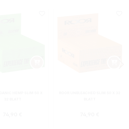
GANIC HEMP SLIM 50 X
ROOR UNBLEACHED SLIM 50 X 32
32 BLATT
BLATT
Regulärer Preis:
Regulärer Preis:
74,90 €
74,90 €