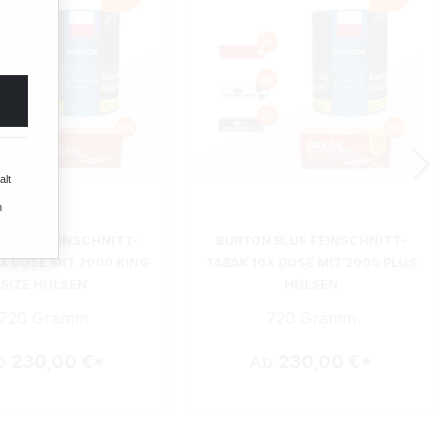
alt
n
 BLUE FEINSCHNITT-
BURTON BLUE FEINSCHNITT-
X DOSE MIT 2000 KING
TABAK 10X DOSE MIT 2000 PLUS
SIZE HÜLSEN
HÜLSEN
720 Gramm
720 Gramm
b
230,00 €*
Ab
230,00 €*