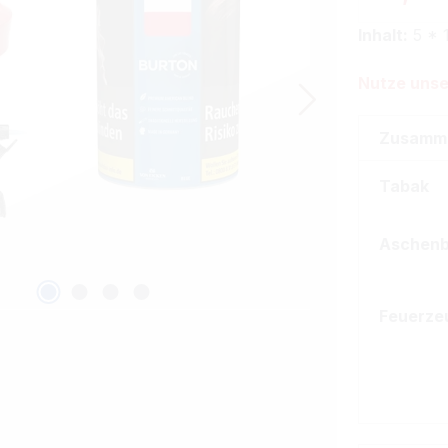
Inhalt:
5 * 
Nutze unse
Zusamm
Tabak
Aschen
Feuerze