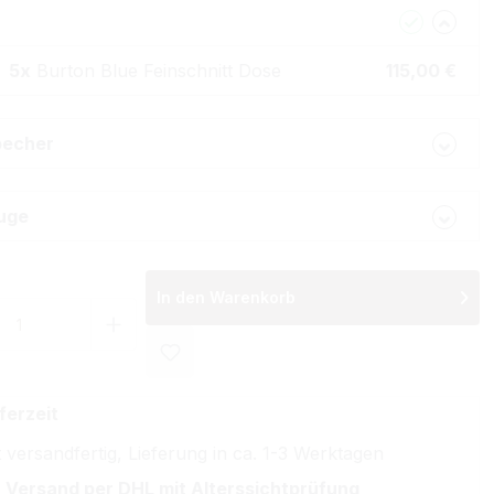
5x
Burton Blue Feinschnitt Dose
115,00 €
becher
uge
In den Warenkorb
 Anzahl: Gib den gewünschten Wert ein 
ferzeit
 versandfertig, Lieferung in ca. 1-3 Werktagen
 Versand per DHL mit Alterssichtprüfung