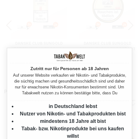
DANSKE CLUB SUNGOLD
DANSKE CLUB SUNGOLD
PFEIFENTABAK 5X POUCH
PFEIFENTABAK 3X DOSE MIT
MIT FEUERZEUGE
FEUERZEUGE
250 Gramm
300 Gramm
Zutritt nur für Personen ab 18 Jahren
Ab
Ab
54,50 €*
69,00 €*
Auf unserer Website verkaufen wir Nikotin- und Tabakprodukte,
die süchtig machen und gesundheitsschädlich sind und daher
nur für erwachsene Nikotin-Konsumenten bestimmt sind. Um
Pfeifenzubehör
Tabakwelt nutzen zu können bestätige bitte, dass Du
in Deutschland lebst
Nutzer von Nikotin- und Tabakprodukten bist
mindestens 18 Jahre alt bist
Tabak- bzw. Nikotinprodukte bei uns kaufen
willst