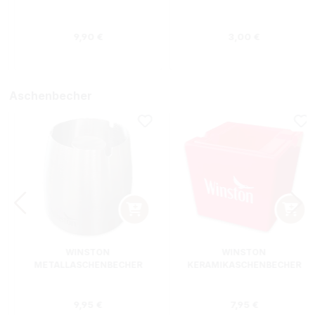
Regulärer Preis:
Regulärer Preis
9,90 €
3,00 €
Aschenbecher
WINSTON
WINSTON
METALLASCHENBECHER
KERAMIKASCHENBECHER
SILBER RUND
ROT RECHTECKIG
s:
Regulärer Preis:
Regulärer Preis
9,95 €
7,95 €