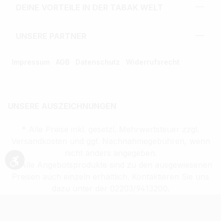
DEINE VORTEILE IN DER TABAK WELT
UNSERE PARTNER
Impressum
AGB
Datenschutz
Widerrufsrecht
UNSERE AUSZEICHNUNGEN
* Alle Preise inkl. gesetzl. Mehrwertsteuer zzgl.
Versandkosten und ggf. Nachnahmegebühren, wenn
nicht anders angegeben.
** Alle Angebotsprodukte sind zu den ausgewiesenen
Werkzeugleiste anzeigen
Preisen auch einzeln erhältlich. Kontaktieren Sie uns
dazu unter der 02203/9413200.
Verkauf altersbeschränkter Waren nur an
Volljährige (ab 18 Jahren)