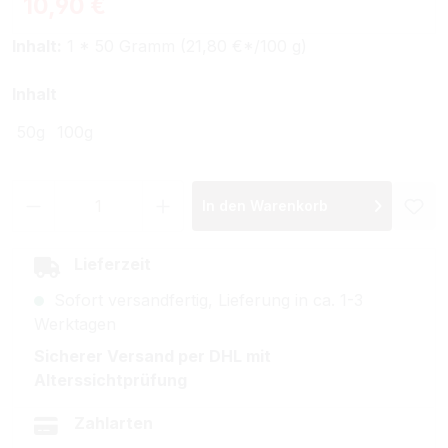
Regulärer Preis:
10,90 €
Inhalt:
1 * 50 Gramm (21,80 €*/100 g)
auswählen
Inhalt
50g
100g
Produkt Anzahl: Gib den gewünschten Wer
In den Warenkorb
Lieferzeit
Sofort versandfertig, Lieferung in ca. 1-3
Werktagen
Sicherer Versand per DHL mit
Alterssichtprüfung
Zahlarten