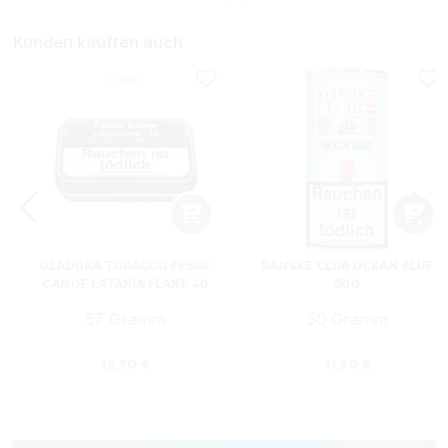
Kunden kauften auch
GLADORA TOBACCO PESSE
DANSKE CLUB OCEAN BLUE
CANOE LATAKIA FLAKE 40
50G
PFEIFENTABAK DOSE
57 Gramm
50 Gramm
:
Regulärer Preis:
Regulärer Preis
13,90 €
11,90 €