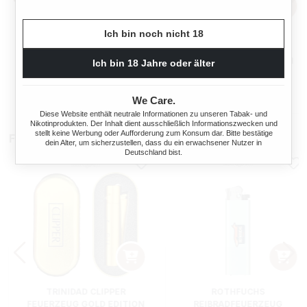
Ich bin noch nicht 18
ERMURI ALTIVKOHLEFILTER
DR. PERL JUNIOR
9 MM 200 STÜCK
AKTIVKOHLEFILTER 9 MM
Ich bin 18 Jahre oder älter
180 STÜCK
s:
Regulärer Preis:
Regulärer Preis
19,50 €
15,95 €
We Care.
Diese Website enthält neutrale Informationen zu unseren Tabak- und
Nikotinprodukten. Der Inhalt dient ausschließlich Informationszwecken und
stellt keine Werbung oder Aufforderung zum Konsum dar. Bitte bestätige
Feuerzeuge
dein Alter, um sicherzustellen, dass du ein erwachsener Nutzer in
Deutschland bist.
TRINIDAD CLIPPER
ROTHFUCHS
FEUERZEUG GOLD EDITION
REIBRADFEUERZEUG