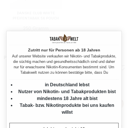
DANSKE CLUB WHITE
PFEIFENTABAK 5X POUCH
MIT FEUERZEUGE
250 Gramm
Ab
59,50 €*
Zutritt nur für Personen ab 18 Jahren
Auf unserer Website verkaufen wir Nikotin- und Tabakprodukte,
Pfeifenzubehör
die süchtig machen und gesundheitsschädlich sind und daher
nur für erwachsene Nikotin-Konsumenten bestimmt sind. Um
Tabakwelt nutzen zu können bestätige bitte, dass Du
in Deutschland lebst
Nutzer von Nikotin- und Tabakprodukten bist
mindestens 18 Jahre alt bist
Tabak- bzw. Nikotinprodukte bei uns kaufen
willst
ERMURI ALTIVKOHLEFILTER
DR. PERL JUNIOR
9 MM 200 STÜCK
AKTIVKOHLEFILTER 9 MM