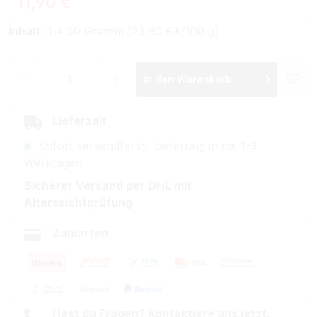
11,90 €
Inhalt:
1 * 50 Gramm (23,80 €*/100 g)
Produkt Anzahl: Gib den gewünschten Wer
In den Warenkorb
Lieferzeit
Sofort versandfertig, Lieferung in ca. 1-3
Werktagen
Sicherer Versand per DHL mit
Alterssichtprüfung
Zahlarten
Hast du Fragen? Kontaktiere uns jetzt.