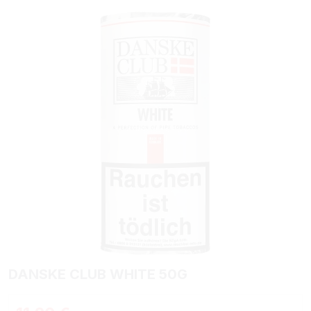
Bildergalerie überspringen
DANSKE CLUB WHITE 50G
Regulärer Preis: