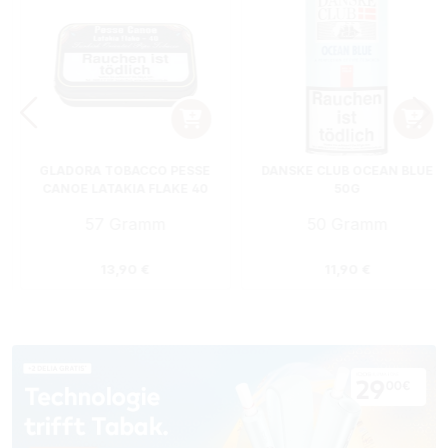
GLADORA TOBACCO PESSE
DANSKE CLUB OCEAN BLUE
CANOE LATAKIA FLAKE 40
50G
PFEIFENTABAK DOSE
57 Gramm
50 Gramm
:
Regulärer Preis:
Regulärer Preis
13,90 €
11,90 €