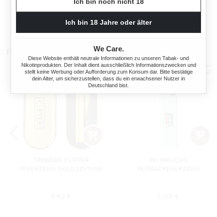
Ich bin noch nicht 18
180 STÜCK
s:
Regulärer Preis:
Regulärer Preis
Ich bin 18 Jahre oder älter
19,50 €
15,95 €
We Care.
Feuerzeuge
Diese Website enthält neutrale Informationen zu unseren Tabak- und
Nikotinprodukten. Der Inhalt dient ausschließlich Informationszwecken und
stellt keine Werbung oder Aufforderung zum Konsum dar. Bitte bestätige
dein Alter, um sicherzustellen, dass du ein erwachsener Nutzer in
Deutschland bist.
TRINIDAD CLIPPER
ROTHFUCHS
FEUERZEUG GOLD EDITION
REIBRADFEUERZEUG
Regulärer Preis:
Regulärer Preis
9,90 €
3,00 €