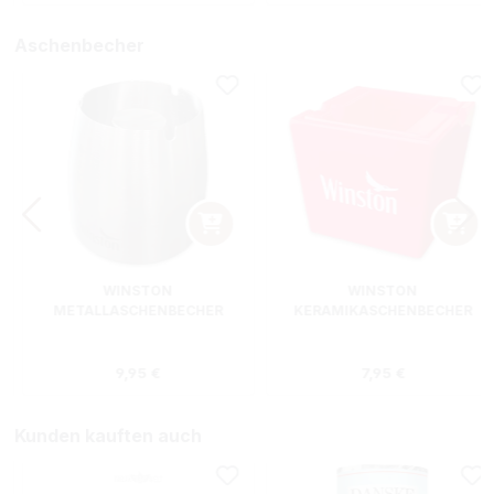
Aschenbecher
WINSTON
WINSTON
METALLASCHENBECHER
KERAMIKASCHENBECHER
SILBER RUND
ROT RECHTECKIG
s:
Regulärer Preis:
Regulärer Preis
9,95 €
7,95 €
Kunden kauften auch