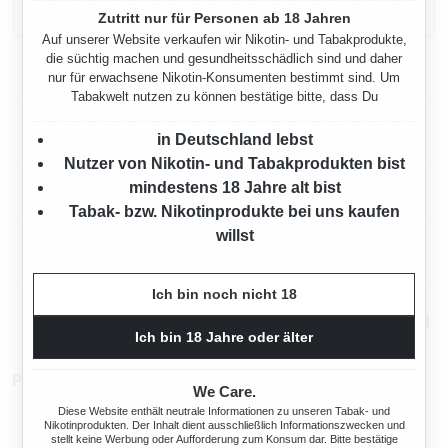
sehr stark abhängig macht.
Zutritt nur für Personen ab 18 Jahren
Auf unserer Website verkaufen wir Nikotin- und Tabakprodukte,
die süchtig machen und gesundheitsschädlich sind und daher
Beschreibung
nur für erwachsene Nikotin-Konsumenten bestimmt sind. Um
Tabakwelt nutzen zu können bestätige bitte, dass Du
Eigenschaften
in Deutschland lebst
Nutzer von Nikotin- und Tabakprodukten bist
mindestens 18 Jahre alt bist
Herstellerinformationen
Tabak- bzw. Nikotinprodukte bei uns kaufen
willst
Rechtliche Hinweise
Ich bin noch nicht 18
Mehr von JPS
Ich bin 18 Jahre oder älter
Produktnummer:
TX18261.2
We Care.
Diese Website enthält neutrale Informationen zu unseren Tabak- und
Nikotinprodukten. Der Inhalt dient ausschließlich Informationszwecken und
stellt keine Werbung oder Aufforderung zum Konsum dar. Bitte bestätige