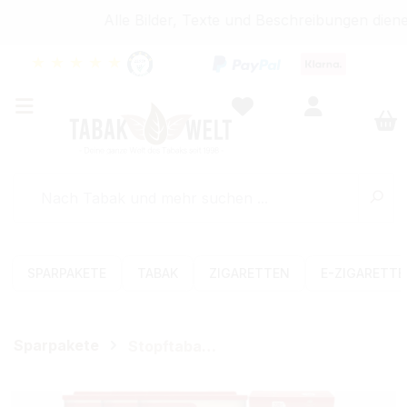
Alle Bilder, Texte und Beschreibungen diene
★
★
★
★
★
SPARPAKETE
TABAK
ZIGARETTEN
E-ZIGARETT
Sparpakete
Stopftabak-Sets (Volumen)
Bildergalerie überspringen