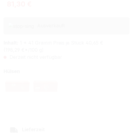
Regulärer Preis:
81,30 €
Ausverkauft
Inhalt:
1 * 41 Gramm Preis je Stück 40,65 €
(198,29 €*/100 g)
Derzeit nicht verfügbar
auswählen
Hülsen
Jps Filterhülsen
Jps Special Size Filterhülsen
(Diese Option ist zurzeit nicht verfügbar.)
(Diese Option ist zurzeit nicht verfügbar.)
Lieferzeit