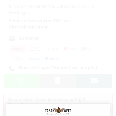
Sofort versandfertig, Lieferung in ca. 1-3
Werktagen
Sicherer Versand per DHL mit
Alterssichtprüfung
Zahlarten
Hast du Fragen? Kontaktiere uns jetzt.
Gesetzlicher Warnhinweis gemäß § 11
TabakErzV
Dieses Produkt enthält Nikotin: einen Stoff, der