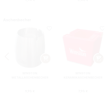
Aschenbecher
WINSTON
WINSTON
METALLASCHENBECHER
KERAMIKASCHENBECHER
SILBER RUND
ROT RECHTECKIG
s:
Regulärer Preis:
Regulärer Preis
9,95 €
7,95 €