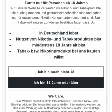
Zutritt nur für Personen ab 18 Jahren
Auf unserer Website verkaufen wir Nikotin- und Tabakprodukte,
die süchtig machen und gesundheitsschädlich sind und daher
nur für erwachsene Nikotin-Konsumenten bestimmt sind. Um
Tabakwelt nutzen zu können bestätige bitte, dass Du
LINCOLN CAVENDISH 5 X
50G
in Deutschland lebst
Nutzer von Nikotin- und Tabakprodukten bist
mindestens 18 Jahre alt bist
Regulärer Preis:
73,30 €
Tabak- bzw. Nikotinprodukte bei uns kaufen
willst
Pfeifenzubehör
Ich bin noch nicht 18
Ich bin 18 Jahre oder älter
We Care.
Diese Website enthält neutrale Informationen zu unseren Tabak- und
Nikotinprodukten. Der Inhalt dient ausschließlich Informationszwecken und
stellt keine Werbung oder Aufforderung zum Konsum dar. Bitte bestätige
dein Alter, um sicherzustellen, dass du ein erwachsener Nutzer in