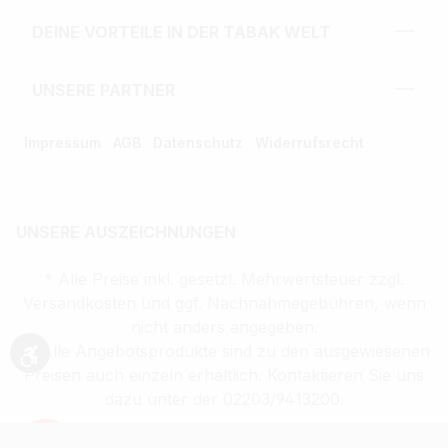
DEINE VORTEILE IN DER TABAK WELT
UNSERE PARTNER
Impressum
AGB
Datenschutz
Widerrufsrecht
UNSERE AUSZEICHNUNGEN
* Alle Preise inkl. gesetzl. Mehrwertsteuer zzgl.
Versandkosten und ggf. Nachnahmegebühren, wenn
nicht anders angegeben.
** Alle Angebotsprodukte sind zu den ausgewiesenen
Werkzeugleiste anzeigen
Preisen auch einzeln erhältlich. Kontaktieren Sie uns
dazu unter der 02203/9413200.
Verkauf altersbeschränkter Waren nur an