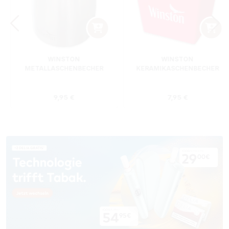
WINSTON
WINSTON
METALLASCHENBECHER
KERAMIKASCHENBECHER
SILBER RUND
ROT RECHTECKIG
s:
Regulärer Preis:
Regulärer Preis
9,95 €
7,95 €