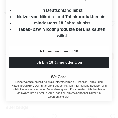
in Deutschland lebst
Pfeifenreiniger
Nutzer von Nikotin- und Tabakprodukten bist
mindestens 18 Jahre alt bist
Tabak- bzw. Nikotinprodukte bei uns kaufen
willst
Ich bin noch nicht 18
Ich bin 18 Jahre oder älter
ERMURI ALTIVKOHLEFILTER
DR. PERL JUNIOR
We Care.
9 MM 200 STÜCK
AKTIVKOHLEFILTER 9 MM
180 STÜCK
Diese Website enthält neutrale Informationen zu unseren Tabak- und
Nikotinprodukten. Der Inhalt dient ausschließlich Informationszwecken und
stellt keine Werbung oder Aufforderung zum Konsum dar. Bitte bestätige
s:
Regulärer Preis:
Regulärer Preis
19,50 €
15,95 €
dein Alter, um sicherzustellen, dass du ein erwachsener Nutzer in
Deutschland bist.
Feuerzeuge