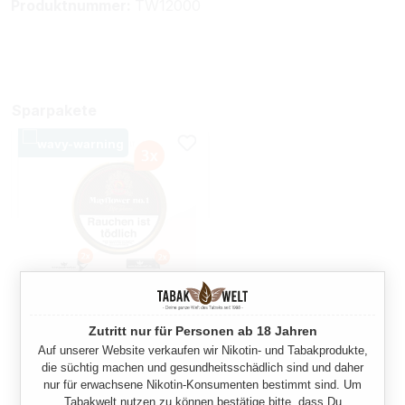
Produktnummer:
TW12000
Sparpakete
3X MAYFLOWER NO. 1 DOSE
MIT FEUERZEUGEN
Zutritt nur für Personen ab 18 Jahren
Auf unserer Website verkaufen wir Nikotin- und Tabakprodukte,
300 Gramm
die süchtig machen und gesundheitsschädlich sind und daher
nur für erwachsene Nikotin-Konsumenten bestimmt sind. Um
Ab
77,10 €*
Tabakwelt nutzen zu können bestätige bitte, dass Du